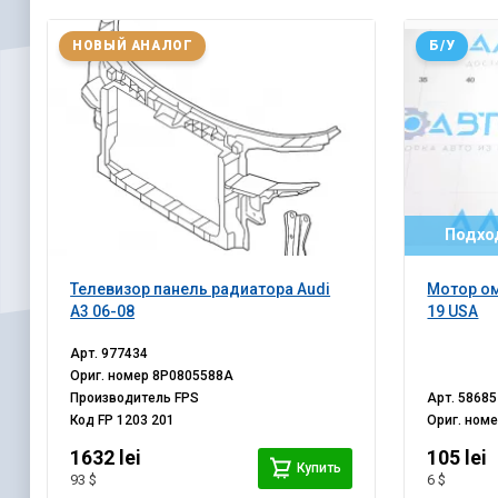
НОВЫЙ АНАЛОГ
Б/У
Подход
Телевизор панель радиатора Audi
Мотор ом
A3 06-08
19 USA
Арт.
977434
Ориг. номер
8P0805588A
Производитель
FPS
Арт.
58685
Код
FP 1203 201
Ориг. ном
1632 lei
105 lei
Купить
93 $
6 $