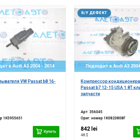
Б/У ДЕФЕКТ
ит к Audi A3 2004 - 2014
Подходит к Audi A3 2004
ывателя VW Passat b8 16-
Компрессор кондиционера
Passat b7 12-15 USA 1.8Т кли
запчасти
Арт.
356045
ер
1K5955651
Ориг. номер
1K0820808F
842 lei
Купить
48 $