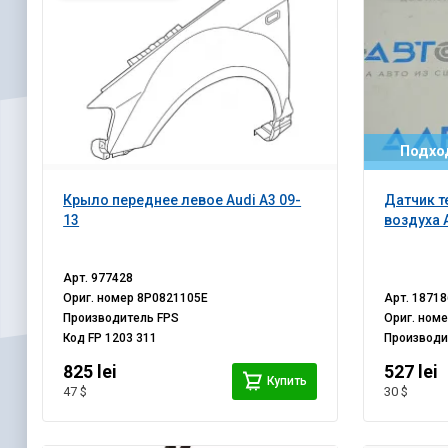
Подход
Крыло переднее левое Audi A3 09-
Датчик 
13
воздуха A
Арт.
977428
Ориг. номер
8P0821105E
Арт.
18718
Производитель
FPS
Ориг. ном
Код
FP 1203 311
Производ
825 lei
527 lei
Купить
47 $
30 $