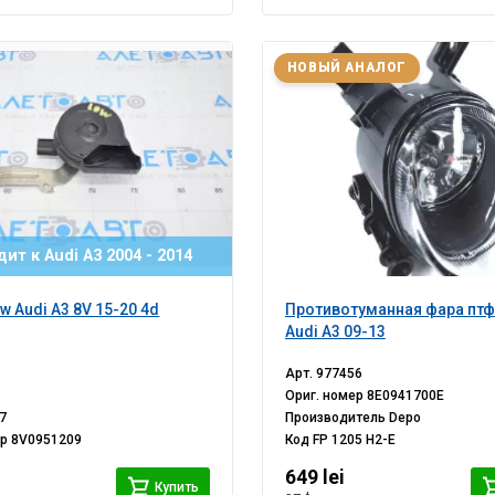
НОВЫЙ АНАЛОГ
ит к Audi A3 2004 - 2014
w Audi A3 8V 15-20 4d
Противотуманная фара птф
Audi A3 09-13
Арт.
977456
Ориг. номер
8E0941700E
7
Производитель
Depo
ер
8V0951209
Код
FP 1205 H2-E
649 lei
Купить