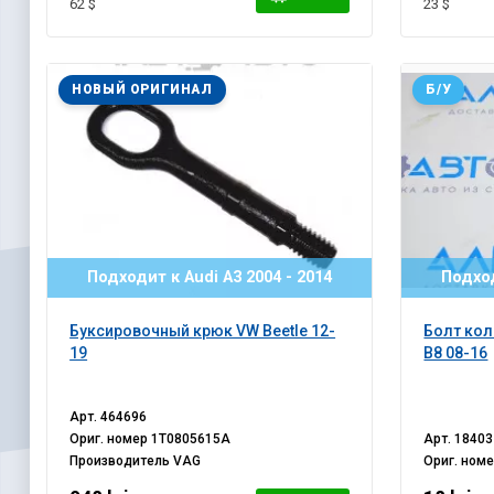
62 $
23 $
НОВЫЙ ОРИГИНАЛ
Б/У
Подходит к Audi A3 2004 - 2014
Подход
Буксировочный крюк VW Beetle 12-
Болт кол
19
B8 08-16
Арт.
464696
Ориг. номер
1T0805615A
Арт.
18403
Производитель
VAG
Ориг. ном