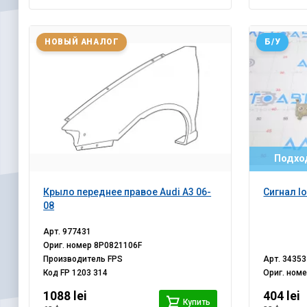
НОВЫЙ АНАЛОГ
Б/У
Подход
Крыло переднее правое Audi A3 06-
Сигнал lo
08
Арт.
977431
Ориг. номер
8P0821106F
Производитель
FPS
Арт.
34353
Код
FP 1203 314
Ориг. ном
1088 lei
404 lei
Купить