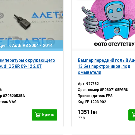
ит к Audi A3 2004 - 2014
температуры окружающего
Бампер передний голый Aud
udi Q5 8R 09-12 2.0T
13 без парктроников, под
омыватели
Арт.
977382
6
Ориг. номер
8P0807105FGRU
ер
8Z0820535А
Производитель
FPS
итель
VAG
Код
FP 1203 902
1351 lei
Купить
77 $