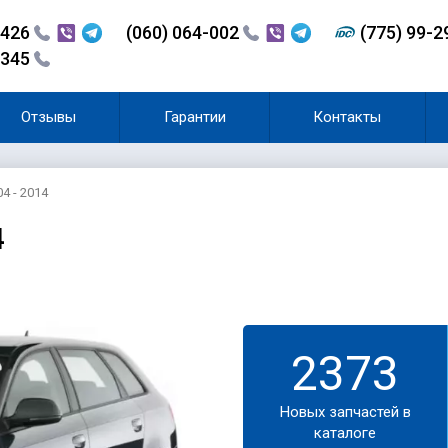
-426
(060) 064-002
(775) 99-
-345
Отзывы
Гарантии
Контакты
4 - 2014
4
2373
Новых запчастей в
каталоге