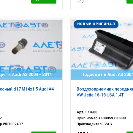
37 $
НОВЫЙ ОРИГИНАЛ
ит к Audi A3 2004 - 2014
Подходит к Audi A3 2004
есный d17 M14x1.5 Audi A4
Воздухоприемник передняя
VW Jetta 16-18 USA 1.4T
Арт.
177600
2
Ориг. номер
1K0805971C9B9
ер
WHT002437
Производитель
VAG