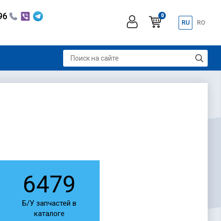
296
0
RU
RO
6479
Б/У запчастей в
каталоге