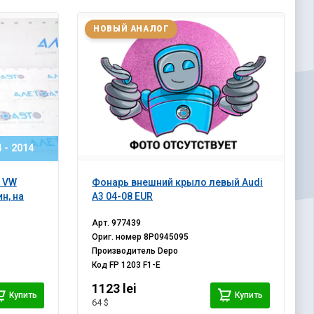
НОВЫЙ АНАЛОГ
 - 2014
 VW
Фонарь внешний крыло левый Audi
н, на
A3 04-08 EUR
Арт.
977439
Ориг. номер
8P0945095
Производитель
Depo
Код
FP 1203 F1-E
1123 lei
Купить
Купить
64 $