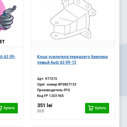
i A3 09-
Клык усилителя переднего бампера
левый Audi A3 09-13
Арт.
977373
Ориг. номер
8P0807133
Производитель
FPS
Код
FP 1203 945
351 lei
Купить
Купить
20 $