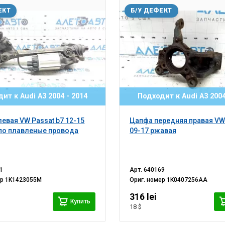
ЕКТ
Б/У ДЕФЕКТ
ит к Audi A3 2004 - 2014
Подходит к Audi A3 2004
левая VW Passat b7 12-15
Цапфа передняя правая VW
по плавленые провода
09-17 ржавая
1
Арт.
640169
ер
1K1423055M
Ориг. номер
1K0407256AA
i
316 lei
Купить
18 $