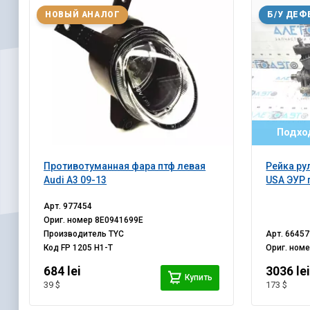
НОВЫЙ АНАЛОГ
Б/У ДЕФ
Подход
Противотуманная фара птф левая
Рейка ру
Audi A3 09-13
USA ЭУР 
Арт.
977454
Ориг. номер
8E0941699E
Производитель
TYC
Арт.
66457
Код
FP 1205 H1-T
Ориг. ном
684 lei
3036 le
Купить
39 $
173 $