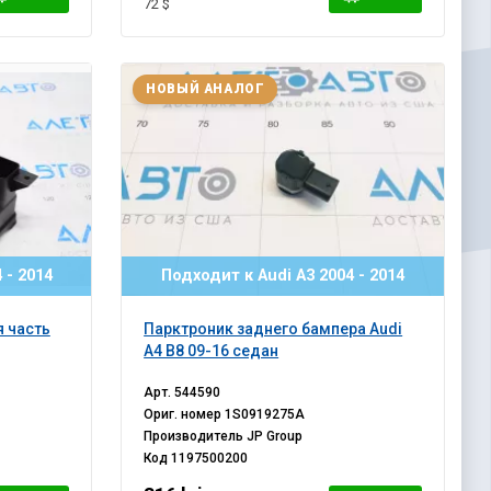
72 $
НОВЫЙ АНАЛОГ
 - 2014
Подходит к Audi A3 2004 - 2014
 часть
Парктроник заднего бампера Audi
A4 B8 09-16 седан
Арт.
544590
Ориг. номер
1S0919275A
Производитель
JP Group
Код
1197500200