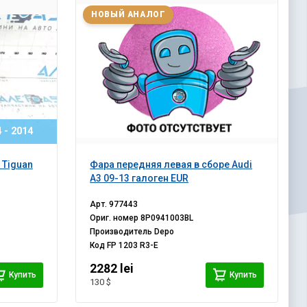
НОВЫЙ АНАЛОГ
 - 2014
 Tiguan
Фара передняя левая в сборе Audi
A3 09-13 галоген EUR
Арт.
977443
Ориг. номер
8P0941003BL
Производитель
Depo
Код
FP 1203 R3-E
2282 lei
Купить
Купить
130 $