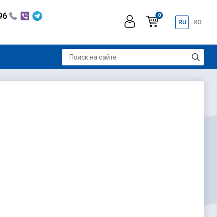
296
0
RU
RO