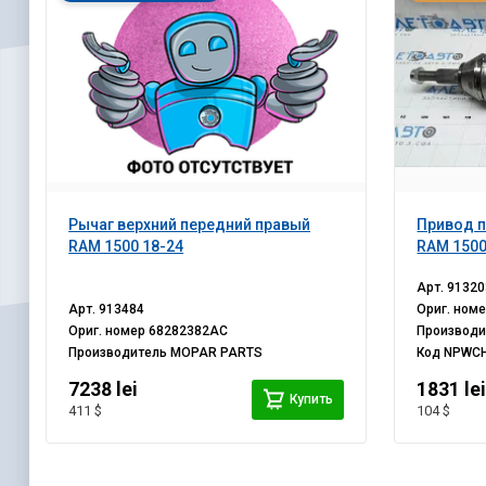
Рычаг верхний передний правый
Привод п
RAM 1500 18-24
RAM 1500
Арт.
91320
Арт.
913484
Ориг. ном
Ориг. номер
68282382AC
Производ
Производитель
MOPAR PARTS
Код
NPWC
7238 lei
1831 le
Купить
411 $
104 $