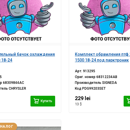
тельный бачок охлаждения
Комплект обрамления птф
 18-24
1500 18-24 под парктроник
Арт.
913295
5
Ориг. номер
68312234AB
ер
68309844AC
Производитель
SIGNEDA
итель
CHRYSLER
Код
PDG99203SET
i
229 lei
Купить
13 $
АНАЛОГ