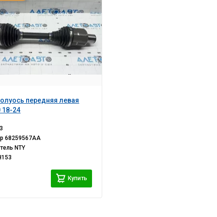
олуось передняя левая
 18-24
3
ер
68259567AA
итель
NTY
H153
i
Купить