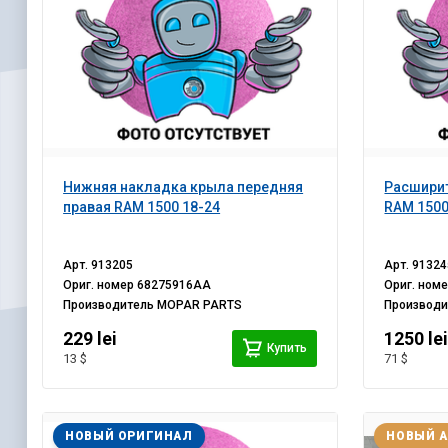
Нижняя накладка крыла передняя
Расшири
правая RAM 1500 18-24
RAM 1500
Арт.
913205
Арт.
91324
Ориг. номер
68275916AA
Ориг. ном
Производитель
MOPAR PARTS
Производ
229 lei
1250 le
Купить
13 $
71 $
НОВЫЙ ОРИГИНАЛ
НОВЫЙ 