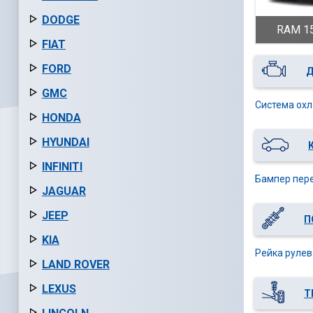
DODGE
RAM 15
FIAT
FORD
Д
GMC
Система охл
HONDA
HYUNDAI
INFINITI
Бампер пере
JAGUAR
JEEP
П
KIA
Рейка рулев
LAND ROVER
LEXUS
Т