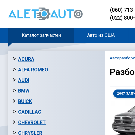
(060) 713
(022) 800
Каталог запчастей
Авто из США
Авторазборк
ACURA
Разб
ALFA ROMEO
AUDI
BMW
2007 ЗАП
BUICK
CADILLAC
CHEVROLET
CHRYSLER