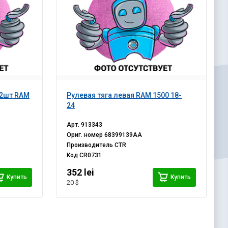
 2шт RAM
Рулевая тяга левая RAM 1500 18-
24
Арт.
913343
Ориг. номер
68399139AA
Производитель
CTR
Код
CR0731
352 lei
Купить
Купить
20 $