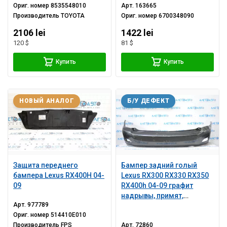
Ориг. номер
8535548010
Арт.
163665
Производитель
TOYOTA
Ориг. номер
6700348090
2106 lei
1422 lei
120 $
81 $
Купить
Купить
НОВЫЙ АНАЛОГ
Б/У ДЕФЕКТ
Защита переднего
Бампер задний голый
бампера Lexus RX400H 04-
Lexus RX300 RX330 RX350
09
RX400h 04-09 графит
надрывы, примят,
Арт.
977789
сломаны крепления,
Ориг. номер
514410E010
оторван угол, царапины
Производитель
FPS
Арт.
72860