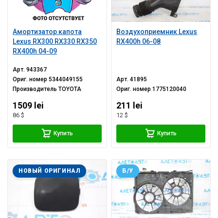
Амортизатор капота
Воздухоприемник Lexus
Lexus RX300 RX330 RX350
RX400h 06-08
RX400h 04-09
Арт.
943367
Ориг. номер
5344049155
Арт.
41895
Производитель
TOYOTA
Ориг. номер
1775120040
1509 lei
211 lei
86 $
12 $
Купить
Купить
НОВЫЙ ОРИГИНАЛ
Б/У