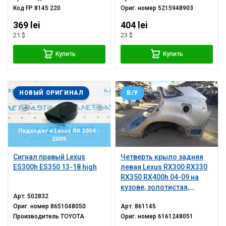
Код
FP 8145 220
Ориг. номер
5215948903
369 lei
404 lei
21 $
23 $
Купить
Купить
НОВЫЙ ОРИГИНАЛ
Б/У
Подходит к Lexus RX 2004 -
2009
Сигнал правый Lexus
Четверть крыло задняя
ES300h ES350 13-18 high
левая Lexus RX300 RX330
RX350 RX400h 04-09 на
кузове, золотистая,
Арт.
502832
корозия
Ориг. номер
8651048050
Арт.
861145
Производитель
TOYOTA
Ориг. номер
6161248051