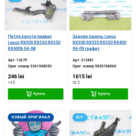
Петля капота правая
Задняя панель Lexus
Lexus RX300 RX330 RX350
RX300 RX330 RX350 RX400
RX400h 04-08
04-09 графит
Арт.
12679
Арт.
213481
Ориг. номер
5341048030
Ориг. номер
5830748060
246 lei
1615 lei
14 $
92 $
Купить
Купить
НОВЫЙ ОРИГИНАЛ
Б/У