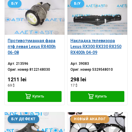
Б/У
Б/У
Противотуманная фара
Накладка телевизора
птф левая Lexus RX400h
Lexus RX300 RX330 RX350
06-08
RX400h 04-09
Арт.
213596
Арт.
39083
Ориг. номер
8122148030
Ориг. номер
5329548010
1211 lei
298 lei
69 $
17 $
Купить
Купить
Б/У ДЕФЕКТ
НОВЫЙ АНАЛОГ