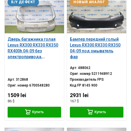
Б/У ДЕФЕКТ
НОВЫЙ АНАЛОГ
Дверь багажника голая
Бампер передний голый
Lexus RX300 RX330 RX350
Lexus RX300 RX330 RX350
RX400h 04-09 без
04-09 под омыватель
электропривода,
фар
шпаклевана
Арт.
488062
Ориг. номер
5211948912
Арт.
312868
Производитель
FPS
Ориг. номер
6700548280
Код
FP 8145 900
1509 lei
2931 lei
86 $
167 $
Купить
Купить