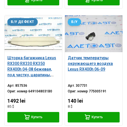
Б/У ДЕФЕКТ
Б/У
Шторка багажника Lexus
Датчик температуры
RX300 RX330 RX350
окружающего воздуха
RX400h 04-08 бежевая,
Lexus RX400h 06-09
под чистку, царапины,
помята
Арт.
857536
Арт.
307731
Ориг. номер
6491048031B0
Ориг. номер
775005191
1492 lei
140 lei
85 $
8 $
Купить
Купить