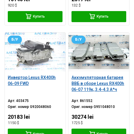
920 $
132 $
Купить
Купить
Б/У
Б/У
Инвертор Lexus RX400h
Аккумуляторная батарея
06-09 FWD
ВВБ в сборе Lexus RX400h
06-07 119к, 3.4-4.3 А*ч
Арт.
403475
Арт.
861552
Ориг. номер
G920048060
Ориг. номер
G951048010
20183 lei
30274 lei
1150 $
1725 $
Купить
Купить