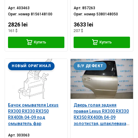
Арт.
403463
Арт.
857263
Ориг. номер
8156148100
Ориг. номер
5380148050
2826 lei
3633 lei
161 $
207 $
Купить
Купить
НОВЫЙ ОРИГИНАЛ
Б/У ДЕФЕКТ
Бачок омывателя Lexus
Дверь голая задняя
RX300 RX330 RX350
правая Lexus RX300 RX330
RX400h 04-09 под
RX350 RX400h 04-09
омыватель фар
золотистая, шпаклевана,
примята
Арт.
303063