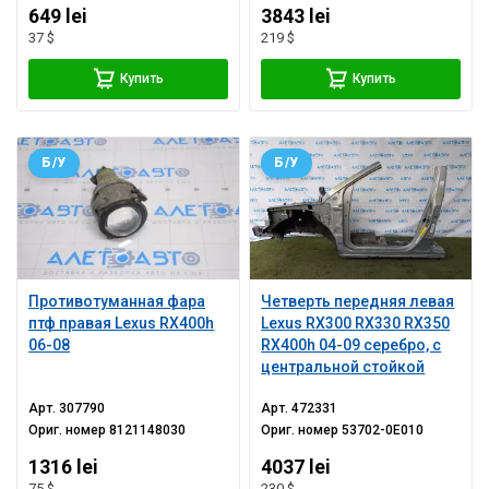
649 lei
3843 lei
37 $
219 $
Купить
Купить
Б/У
Б/У
Противотуманная фара
Четверть передняя левая
птф правая Lexus RX400h
Lexus RX300 RX330 RX350
06-08
RX400h 04-09 серебро, с
центральной стойкой
Арт.
307790
Арт.
472331
Ориг. номер
8121148030
Ориг. номер
53702-0E010
1316 lei
4037 lei
75 $
230 $