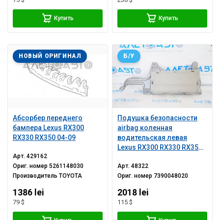
Купить
Купить
НОВЫЙ ОРИГИНАЛ
Б/У
Абсорбер переднего
Подушка безопасности
бампера Lexus RX300
airbag коленная
RX330 RX350 04-09
водительская левая
Lexus RX300 RX330 RX350
Арт.
429162
RX400h 04-09 сер
Ориг. номер
5261148030
Арт.
48322
Производитель
TOYOTA
Ориг. номер
7390048020
1386 lei
2018 lei
79 $
115 $