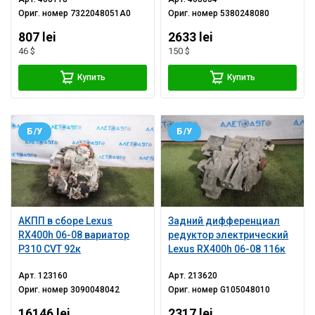
Ориг. номер
7322048051A0
Ориг. номер
5380248080
807 lei
2633 lei
46 $
150 $
Купить
Купить
Б/У
Б/У
АКПП в сборе Lexus
Задний дифференциал
RX400h 06-08 вариатор
редуктор электрический
P310 CVT 92к
Lexus RX400h 06-08 116к
Арт.
123160
Арт.
213620
Ориг. номер
3090048042
Ориг. номер
G105048010
16146 lei
2317 lei