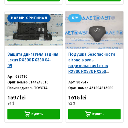
НОВЫЙ ОРИГИНАЛ
Б/У
Защита двигателя задняя
Подушка безопасности
Lexus RX300 RX330 04-
airbag в руль
09
водительская Lexus
RX300 RX330 RX350
Арт.
687410
RX400h 04-09 серая
Ориг. номер
5144248010
Арт.
307547
Производитель
TOYOTA
Ориг. номер
4513048150B0
1597 lei
1615 lei
91 $
92 $
Купить
Купить