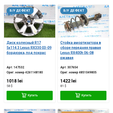
Б/У ДЕФЕКТ
Б/У ДЕФЕКТ
Диск колесный R17
Стойка амортизатора в
5x114.3 Lexus RX330 03-09
сборе передняя правая
бордюрка, под покрас
Lexus RX400h 06-08
ржавая
Арт.
147532
Арт.
307654
Ориг. номер
4261148180
Ориг. номер
4851049805
1018 lei
1422 lei
58 $
81 $
Купить
Купить