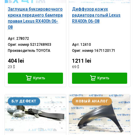
Заглушка буксировочного
Диффузор кожух
крюка переднего бампера
радиатора голый Lexus
правая Lexus RX400h 06-
RX400h 06-08
08
Арт.
278072
Ориг. номер
5212748903
Арт.
12410
Производитель
TOYOTA
Ориг. номер
1671120171
404 lei
1211 lei
23 $
69 $
Купить
Купить
Б/У ДЕФЕКТ
НОВЫЙ АНАЛОГ