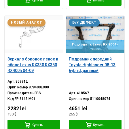
Купить
Купить
НОВЫЙ АНАЛОГ
Б/У ДЕФЕКТ
Подходит к Lexus RX 2004 -
2009
Зеркало боковое левое в
Подрамник передний
сборе Lexus RX330 RX350
Toyota Highlander 08-13
RX400h 04-09
hybrid, ржавый
Арт.
859912
Ориг. номер
879400E900
Производитель
FPS
Арт.
418567
Код
FP 8145 M01
Ориг. номер
5110048074
2282 lei
4651 lei
130 $
265 $
Купить
Купить