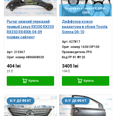
Подходит к Lexus RX 2004 -
2009
Рычаг нижний передний
Диффузор кожух
правый Lexus RX300 RX330
радиатора в сборе Toyota
RX350 RX400h 04-09
Sienna 04-10
порван сайлент
Арт.
427817
Ориг. номер
163610P100
Арт.
213367
Производитель
FPS
Ориг. номер
4806848020
Код
FP 81 W125
404 lei
3405 lei
23 $
194 $
Купить
Купить
Б/У ДЕФЕКТ
Б/У ДЕФЕКТ