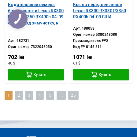
Водительский ремень
Крыло переднее левое
безопасности Lexus RX300
Lexus RX300 RX330 RX350
RX330 RX350 RX400h 04-09
RX400h 04-09 США
серый, под химчистку, не
Арт.
488058
сматывается
Ориг. номер
5380248080
Арт.
682731
Производитель
FPS
Ориг. номер
7322048050
Код
FP 8145 311
702 lei
1071 lei
40 $
61 $
Купить
Купить
1
2
3
4
5
...
25