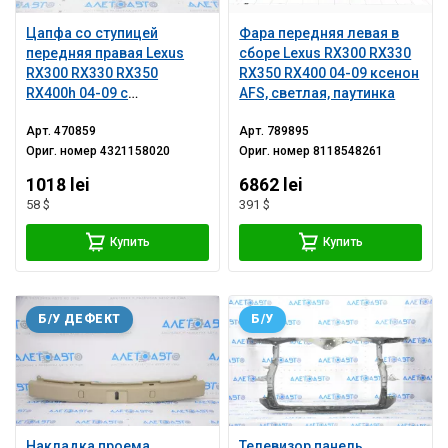
Цапфа со ступицей
Фара передняя левая в
передняя правая Lexus
сборе Lexus RX300 RX330
RX300 RX330 RX350
RX350 RX400 04-09 ксенон
RX400h 04-09 с
AFS, светлая, паутинка
кожухом
Арт.
470859
Арт.
789895
Ориг. номер
4321158020
Ориг. номер
8118548261
1018 lei
6862 lei
58 $
391 $
Купить
Купить
Б/У ДЕФЕКТ
Б/У
Накладка проема
Телевизор панель