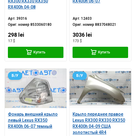
RX300 RX330 RX350
RX400h 06-07
RX400h 04-08
Арт.
39316
Арт.
12403
Ориг. номер
8533060180
Ориг. номер
8837048021
298 lei
3036 lei
17 $
173 $
Купить
Купить
Б/У
Б/У
Фонарь внешний крыло
Крыло переднее правое
левый Lexus RX350
Lexus RX300 RX330 RX350
RX400h 06-07 темный
RX400h 04-09 США
золотистый 4R4