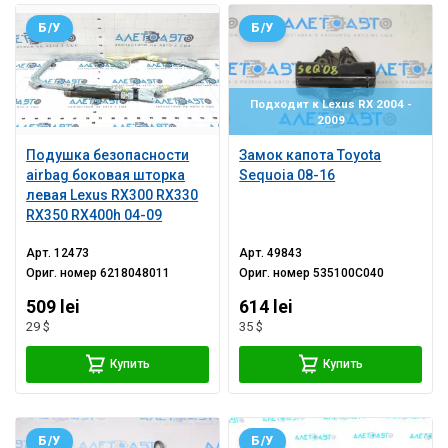
Б/У
Б/У
Подходит к Lexus RX 2004 -
2009
Подушка безопасности
Замок капота Toyota
airbag боковая шторка
Sequoia 08-16
левая Lexus RX300 RX330
RX350 RX400h 04-09
Арт.
12473
Арт.
49843
Ориг. номер
6218048011
Ориг. номер
535100C040
509 lei
614 lei
29 $
35 $
Купить
Купить
Б/У
Б/У