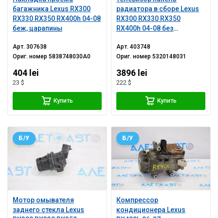
багажника Lexus RX300
радиатора в сборе Lexus
RX330 RX350 RX400h 04-08
RX300 RX330 RX350
беж, царапины
RX400h 04-08 без
окуляров
Арт.
307638
Арт.
403748
Ориг. номер
5838748030A0
Ориг. номер
5320148031
404 lei
3896 lei
23 $
222 $
Купить
Купить
Б/У
Б/У
Мотор омывателя
Компрессор
заднего стекла Lexus
кондиционера Lexus