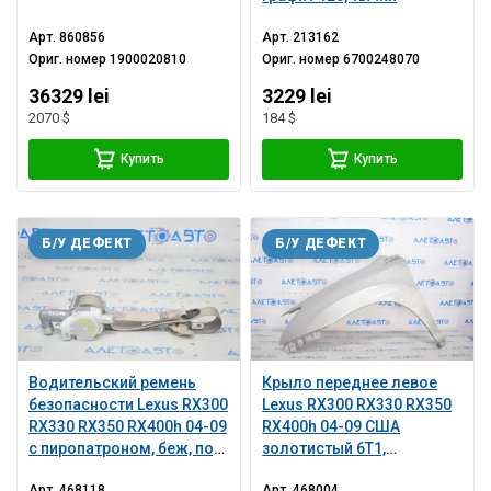
Арт.
860856
Арт.
213162
Ориг. номер
1900020810
Ориг. номер
6700248070
36329 lei
3229 lei
2070 $
184 $
Купить
Купить
Б/У ДЕФЕКТ
Б/У ДЕФЕКТ
Водительский ремень
Крыло переднее левое
безопасности Lexus RX300
Lexus RX300 RX330 RX350
RX330 RX350 RX400h 04-09
RX400h 04-09 США
с пиропатроном, беж, под
золотистый 6T1,
химчистку
примято
Арт.
468118
Арт.
468004