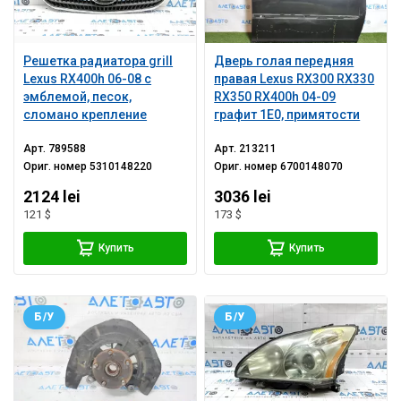
Решетка радиатора grill
Дверь голая передняя
Lexus RX400h 06-08 с
правая Lexus RX300 RX330
эмблемой, песок,
RX350 RX400h 04-09
сломано крепление
графит 1E0, примятости
Арт.
789588
Арт.
213211
Ориг. номер
5310148220
Ориг. номер
6700148070
2124 lei
3036 lei
121 $
173 $
Купить
Купить
Б/У
Б/У