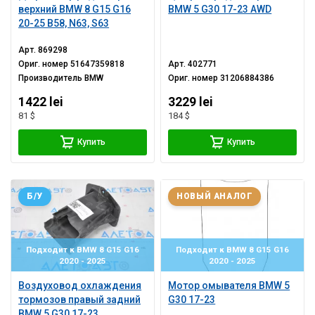
верхний BMW 8 G15 G16
BMW 5 G30 17-23 AWD
20-25 B58, N63, S63
Арт.
869298
Ориг. номер
51647359818
Арт.
402771
Производитель
BMW
Ориг. номер
31206884386
1422 lei
3229 lei
81 $
184 $
Купить
Купить
Б/У
НОВЫЙ АНАЛОГ
Подходит к BMW 8 G15 G16
Подходит к BMW 8 G15 G16
2020 - 2025
2020 - 2025
Воздуховод охлаждения
Мотор омывателя BMW 5
тормозов правый задний
G30 17-23
BMW 5 G30 17-23