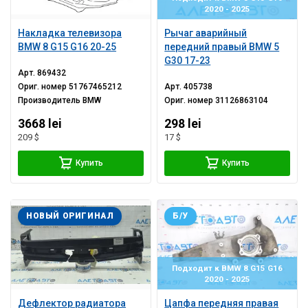
2020 - 2025
Накладка телевизора
Рычаг аварийный
BMW 8 G15 G16 20-25
передний правый BMW 5
G30 17-23
Арт.
869432
Ориг. номер
51767465212
Арт.
405738
Производитель
BMW
Ориг. номер
31126863104
3668 lei
298 lei
209 $
17 $
Купить
Купить
НОВЫЙ ОРИГИНАЛ
Б/У
Подходит к BMW 8 G15 G16
2020 - 2025
Дефлектор радиатора
Цапфа передняя правая