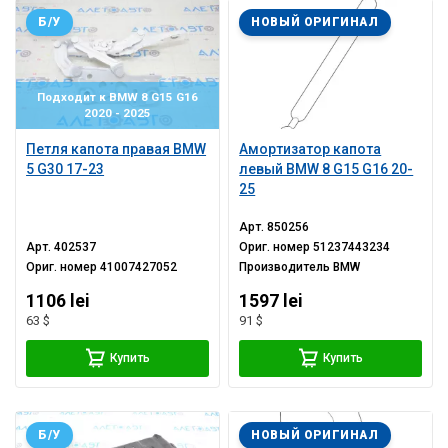
Б/У
НОВЫЙ ОРИГИНАЛ
Подходит к BMW 8 G15 G16
2020 - 2025
Петля капота правая BMW
Амортизатор капота
5 G30 17-23
левый BMW 8 G15 G16 20-
25
Арт.
850256
Арт.
402537
Ориг. номер
51237443234
Ориг. номер
41007427052
Производитель
BMW
1106 lei
1597 lei
63 $
91 $
Купить
Купить
Б/У
НОВЫЙ ОРИГИНАЛ