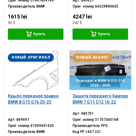
Ориг. номер
51647409749
Арт.
640627
Производитель
BMW
Ориг. номер
64529890655
1615 lei
4247 lei
92 $
242 $
Купить
Купить
НОВЫЙ ОРИГИНАЛ
НОВЫЙ АНАЛОГ
Подходит к BMW 8 G15 G16
2020 - 2025
Крыло переднее правое
Защита переднего бампер
BMW 8 G15 G16 20-25
BMW 7 G11 G12 16-22
Арт.
485751
Арт.
849497
Ориг. номер
51757340168
Ориг. номер
41009491430
Производитель
FPS
Производитель
BMW
Код
FP 1447 221