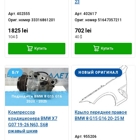
23
Арт.
402555
Арт.
402617
Ориг. номер
33316861201
Ориг. номер
51647357211
1825 lei
702 lei
104 $
40 $
Купить
Купить
Б/У
НОВЫЙ ОРИГИНАЛ
Подходит к BMW 8 G15 G16
2020 - 2025
Компрессор
Крыло переднее правое
кондиционера BMW X7
BMW 8 G15 G16 20-25 M
G07 19-26 N63, S68
ржавый шкив
Арт.
955206