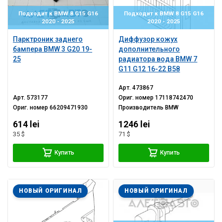
Подходит к BMW 8 G15 G16
Подходит к BMW 8 G15 G16
2020 - 2025
2020 - 2025
Парктроник заднего
Диффузор кожух
бампера BMW 3 G20 19-
дополнительного
25
радиатора вода BMW 7
G11 G12 16-22 B58
Арт.
473867
Арт.
573177
Ориг. номер
17118742470
Ориг. номер
66209471930
Производитель
BMW
614 lei
1246 lei
35 $
71 $
Купить
Купить
НОВЫЙ ОРИГИНАЛ
НОВЫЙ ОРИГИНАЛ