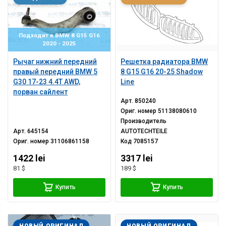
Подходит к BMW 8 G15 G16
2020 - 2025
Рычаг нижний передний
Решетка радиатора BMW
правый передний BMW 5
8 G15 G16 20-25 Shadow
G30 17-23 4.4T AWD,
Line
порван сайлент
Арт.
850240
Ориг. номер
51138080610
Производитель
Арт.
645154
AUTOTECHTEILE
Ориг. номер
31106861158
Код
7085157
1422 lei
3317 lei
81 $
189 $
Купить
Купить
НОВЫЙ ОРИГИНАЛ
НОВЫЙ ОРИГИНАЛ