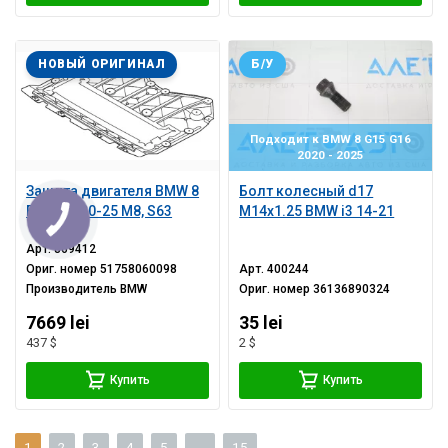
НОВЫЙ ОРИГИНАЛ
Б/У
Подходит к BMW 8 G15 G16
2020 - 2025
Защита двигателя BMW 8
Болт колесный d17
F92 F93 20-25 M8, S63
M14x1.25 BMW i3 14-21
Арт.
869412
Ориг. номер
51758060098
Арт.
400244
Производитель
BMW
Ориг. номер
36136890324
7669 lei
35 lei
437 $
2 $
Купить
Купить
1
2
3
4
5
...
15