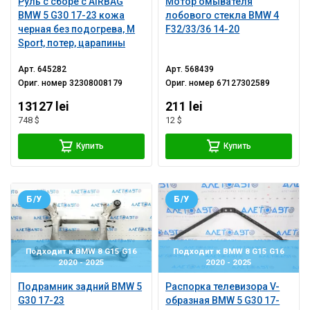
Руль с сборе с AIRBAG
Мотор омывателя
BMW 5 G30 17-23 кожа
лобового стекла BMW 4
черная без подогрева, M
F32/33/36 14-20
Sport, потер, царапины
Арт.
645282
Арт.
568439
Ориг. номер
32308008179
Ориг. номер
67127302589
13127 lei
211 lei
748 $
12 $
Купить
Купить
Б/У
Б/У
Подходит к BMW 8 G15 G16
Подходит к BMW 8 G15 G16
2020 - 2025
2020 - 2025
Подрамник задний BMW 5
Распорка телевизора V-
G30 17-23
образная BMW 5 G30 17-