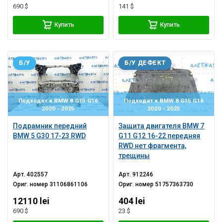
690 $
141 $
Купить
Купить
Б/У
Б/У ДЕФЕКТ
Подходит к BMW 8 G15 G16
Подходит к BMW 8 G15 G16
2020 - 2025
2020 - 2025
Подрамник передний
Защита двигателя BMW 7
BMW 5 G30 17-23 RWD
G11 G12 16-22 передняя
RWD нет фрагмента,
трещины
Арт.
402557
Арт.
912246
Ориг. номер
31106861106
Ориг. номер
51757363730
12110 lei
404 lei
690 $
23 $