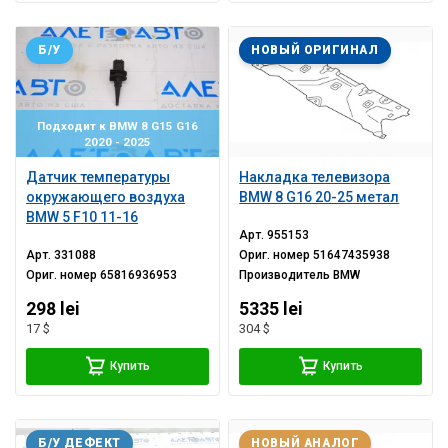
Б/У
НОВЫЙ ОРИГИНАЛ
Подходит к BMW 8 G15 G16
2020 - 2025
Датчик температуры
Накладка телевизора
окружающего воздуха
BMW 8 G16 20-25 метал
BMW 5 F10 11-16
Арт.
955153
Арт.
331088
Ориг. номер
51647435938
Ориг. номер
65816936953
Производитель
BMW
298 lei
5335 lei
17 $
304 $
Купить
Купить
Б/У ДЕФЕКТ
НОВЫЙ АНАЛОГ