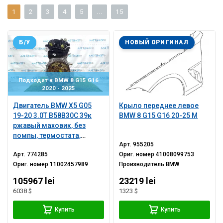
1
2
3
4
5
...
15
Б/У
НОВЫЙ ОРИГИНАЛ
Подходит к BMW 8 G15 G16
2020 - 2025
Двигатель BMW X5 G05
Крыло переднее левое
19-20 3.0T B58B30C 39к
BMW 8 G15 G16 20-25 M
ржавый маховик, без
помпы, термостата,
Арт.
955205
корпуса масляного
Арт.
774285
Ориг. номер
41008099753
фильтра, с ТНВД
Ориг. номер
11002457989
Производитель
BMW
105967 lei
23219 lei
6038 $
1323 $
Купить
Купить