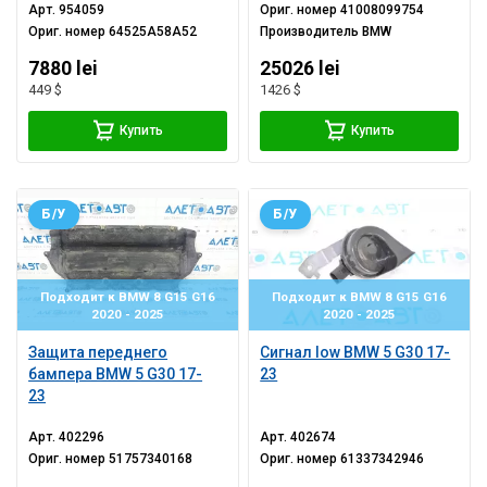
Арт.
954059
Ориг. номер
41008099754
Ориг. номер
64525A58A52
Производитель
BMW
7880 lei
25026 lei
449 $
1426 $
Купить
Купить
Б/У
Б/У
Подходит к BMW 8 G15 G16
Подходит к BMW 8 G15 G16
2020 - 2025
2020 - 2025
Защита переднего
Сигнал low BMW 5 G30 17-
бампера BMW 5 G30 17-
23
23
Арт.
402296
Арт.
402674
Ориг. номер
51757340168
Ориг. номер
61337342946