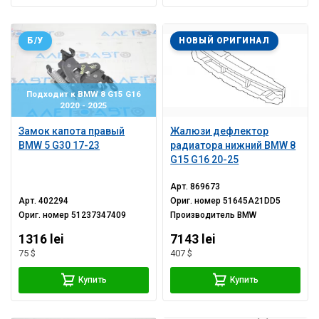
Б/У
НОВЫЙ ОРИГИНАЛ
Подходит к BMW 8 G15 G16
2020 - 2025
Замок капота правый
Жалюзи дефлектор
BMW 5 G30 17-23
радиатора нижний BMW 8
G15 G16 20-25
Арт.
869673
Арт.
402294
Ориг. номер
51645A21DD5
Ориг. номер
51237347409
Производитель
BMW
1316 lei
7143 lei
75 $
407 $
Купить
Купить