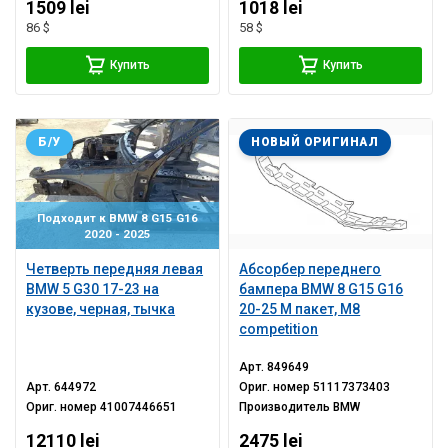
1509 lei
1018 lei
86 $
58 $
Купить
Купить
Б/У
НОВЫЙ ОРИГИНАЛ
Подходит к BMW 8 G15 G16
2020 - 2025
Четверть передняя левая
Абсорбер переднего
BMW 5 G30 17-23 на
бампера BMW 8 G15 G16
кузове, черная, тычка
20-25 M пакет, M8
competition
Арт.
849649
Арт.
644972
Ориг. номер
51117373403
Ориг. номер
41007446651
Производитель
BMW
12110 lei
2475 lei