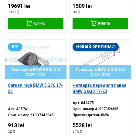
19691 lei
1509 lei
1122 $
86 $
Купить
Купить
Б/У
НОВЫЙ ОРИГИНАЛ
Подходит к BMW 8 G15 G16
Подходит к BMW 8 G15 G16
2020 - 2025
2020 - 2025
Сигнал high BMW 5 G30 17-
Четверть передняя левая
23
BMW 5 G30 17-23
Арт.
849475
Арт.
405741
Ориг. номер
41007359395
Ориг. номер
61337342945
Производитель
BMW
913 lei
5528 lei
52 $
315 $