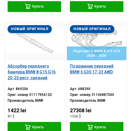
Купить
Купить
НОВЫЙ ОРИГИНАЛ
НОВЫЙ ОРИГИНАЛ
Подходит к BMW 8 G15 G16
2020 - 2025
Абсорбер переднего
Подрамник передний
бампера BMW 8 G15 G16
BMW 5 G30 17-23 AWD
20-25 рест, средний
Арт.
869206
Арт.
688290
Ориг. номер
51117954120
Ориг. номер
31106887340
Производитель
BMW
Производитель
BMW
1422 lei
27308 lei
81 $
1556 $
Купить
Купить