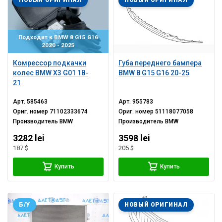
Подходит к BMW 8 G15 G16
2020 - 2025
Комрессор подкачки
Губа переднего бампера
колес BMW X3 G01 18-
BMW 8 G15 G16 20-25
21
Арт.
585463
Арт.
955783
Ориг. номер
71102333674
Ориг. номер
51118077058
Производитель
BMW
Производитель
BMW
3282 lei
3598 lei
187 $
205 $
Купить
Купить
Б/У
НОВЫЙ ОРИГИНАЛ