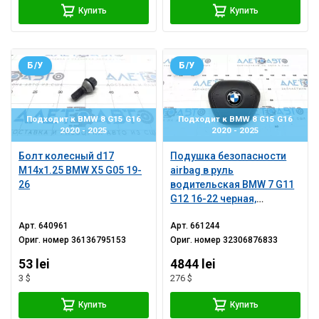
Купить
Купить
Б/У
Б/У
Подходит к BMW 8 G15 G16
Подходит к BMW 8 G15 G16
2020 - 2025
2020 - 2025
Болт колесный d17
Подушка безопасности
M14x1.25 BMW X5 G05 19-
airbag в руль
26
водительская BMW 7 G11
G12 16-22 черная,
ржавая
Арт.
640961
Арт.
661244
Ориг. номер
36136795153
Ориг. номер
32306876833
53 lei
4844 lei
3 $
276 $
Купить
Купить