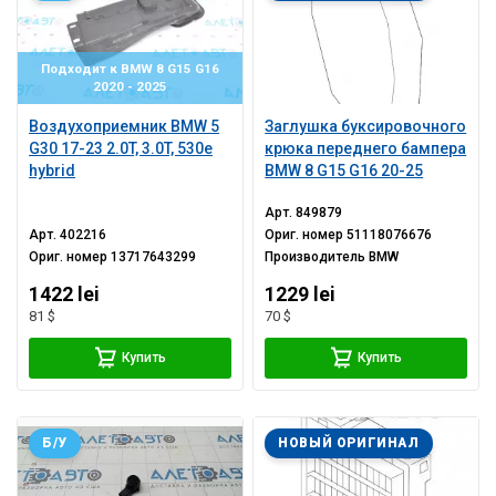
Подходит к BMW 8 G15 G16
2020 - 2025
Воздухоприемник BMW 5
Заглушка буксировочного
G30 17-23 2.0T, 3.0T, 530e
крюка переднего бампера
hybrid
BMW 8 G15 G16 20-25
Арт.
849879
Арт.
402216
Ориг. номер
51118076676
Ориг. номер
13717643299
Производитель
BMW
1422 lei
1229 lei
81 $
70 $
Купить
Купить
Б/У
НОВЫЙ ОРИГИНАЛ