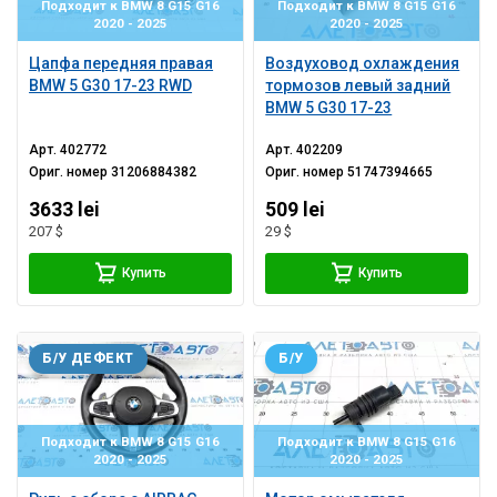
Подходит к BMW 8 G15 G16
Подходит к BMW 8 G15 G16
2020 - 2025
2020 - 2025
Цапфа передняя правая
Воздуховод охлаждения
BMW 5 G30 17-23 RWD
тормозов левый задний
BMW 5 G30 17-23
Арт.
402772
Арт.
402209
Ориг. номер
31206884382
Ориг. номер
51747394665
3633 lei
509 lei
207 $
29 $
Купить
Купить
Б/У ДЕФЕКТ
Б/У
Подходит к BMW 8 G15 G16
Подходит к BMW 8 G15 G16
2020 - 2025
2020 - 2025