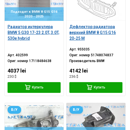
Подходит к BMW 8 G15 G16
2020 - 2025
Радиатор интеркулера
Дефлектор радиатора
BMW 5 G30 17-23 2.0T, 3.0T,
верхний BMW 8 G15 G16
530e hybrid
20-25 M
Арт.
955035
Арт.
402599
Ориг. номер
51748074837
Ориг. номер
17118484638
Производитель
BMW
4037 lei
4142 lei
230 $
236 $
Купить
Купить
Б/У
Б/У