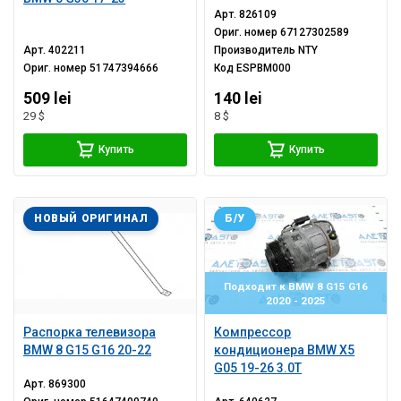
Арт.
826109
Ориг. номер
67127302589
Арт.
402211
Производитель
NTY
Ориг. номер
51747394666
Код
ESPBM000
509 lei
140 lei
29 $
8 $
Купить
Купить
НОВЫЙ ОРИГИНАЛ
Б/У
Подходит к BMW 8 G15 G16
2020 - 2025
Распорка телевизора
Компрессор
BMW 8 G15 G16 20-22
кондиционера BMW X5
G05 19-26 3.0T
Арт.
869300