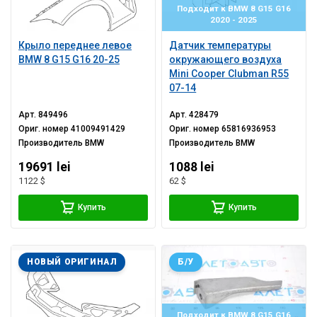
Подходит к BMW 8 G15 G16
2020 - 2025
Крыло переднее левое
Датчик температуры
BMW 8 G15 G16 20-25
окружающего воздуха
Mini Cooper Clubman R55
07-14
Арт.
849496
Арт.
428479
Ориг. номер
41009491429
Ориг. номер
65816936953
Производитель
BMW
Производитель
BMW
19691 lei
1088 lei
1122 $
62 $
Купить
Купить
НОВЫЙ ОРИГИНАЛ
Б/У
Подходит к BMW 8 G15 G16