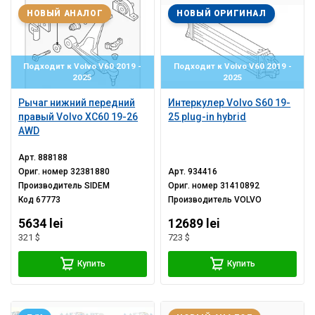
НОВЫЙ АНАЛОГ
НОВЫЙ ОРИГИНАЛ
Подходит к Volvo V60 2019 -
Подходит к Volvo V60 2019 -
2025
2025
Рычаг нижний передний
Интеркулер Volvo S60 19-
правый Volvo XC60 19-26
25 plug-in hybrid
AWD
Арт.
888188
Ориг. номер
32381880
Арт.
934416
Производитель
SIDEM
Ориг. номер
31410892
Код
67773
Производитель
VOLVO
5634 lei
12689 lei
321 $
723 $
Купить
Купить