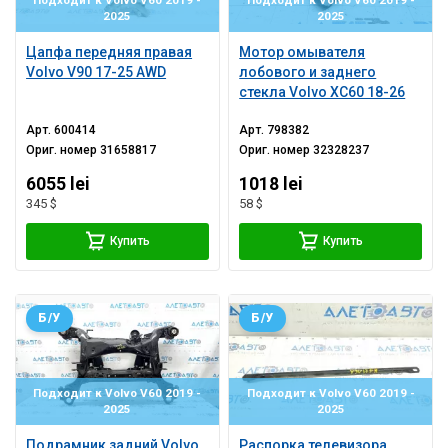
Подходит к Volvo V60 2019 -
Подходит к Volvo V60 2019 -
2025
2025
Цапфа передняя правая
Мотор омывателя
Volvo V90 17-25 AWD
лобового и заднего
стекла Volvo XC60 18-26
Арт.
600414
Арт.
798382
Ориг. номер
31658817
Ориг. номер
32328237
6055 lei
1018 lei
345 $
58 $
Купить
Купить
Б/У
Б/У
Подходит к Volvo V60 2019 -
Подходит к Volvo V60 2019 -
2025
2025
Подрамник задний Volvo
Распорка телевизора