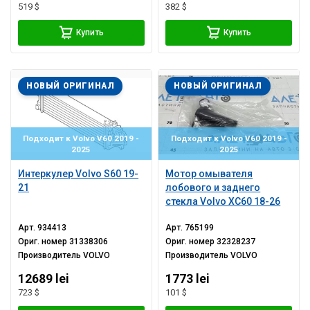
519 $
382 $
Купить
Купить
НОВЫЙ ОРИГИНАЛ
НОВЫЙ ОРИГИНАЛ
Подходит к Volvo V60 2019 -
Подходит к Volvo V60 2019 -
2025
2025
Интеркулер Volvo S60 19-
Мотор омывателя
21
лобового и заднего
стекла Volvo XC60 18-26
Арт.
934413
Арт.
765199
Ориг. номер
31338306
Ориг. номер
32328237
Производитель
VOLVO
Производитель
VOLVO
12689 lei
1773 lei
723 $
101 $