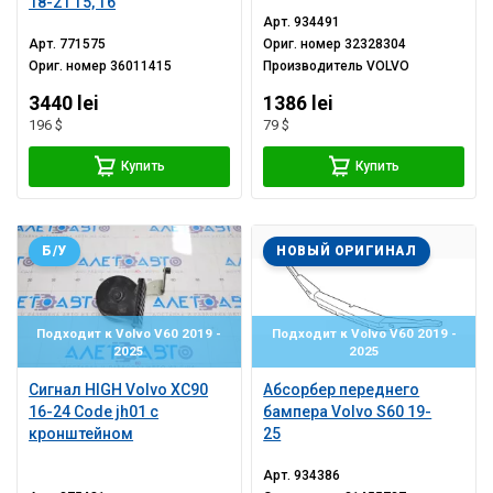
18-21 T5, T6
Арт.
934491
Арт.
771575
Ориг. номер
32328304
Ориг. номер
36011415
Производитель
VOLVO
3440 lei
1386 lei
196 $
79 $
Купить
Купить
Б/У
НОВЫЙ ОРИГИНАЛ
Подходит к Volvo V60 2019 -
Подходит к Volvo V60 2019 -
2025
2025
Сигнал HIGH Volvo XC90
Абсорбер переднего
16-24 Code jh01 с
бампера Volvo S60 19-
кронштейном
25
Арт.
934386