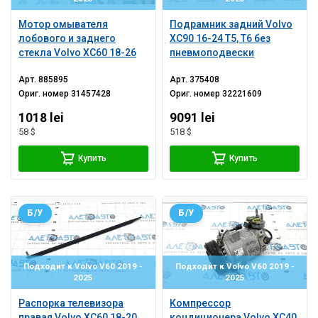
Мотор омывателя
Подрамник задний Volvo
лобового и заднего
XC90 16-24 T5, T6 без
стекла Volvo XC60 18-26
пневмоподвески
Арт.
885895
Арт.
375408
Ориг. номер
31457428
Ориг. номер
32221609
1018 lei
9091 lei
58 $
518 $
Купить
Купить
Б/У
Б/У
Подходит к Volvo V60 2019 -
Подходит к Volvo V60 2019 -
2025
2025
Распорка телевизора
Компрессор
правая Volvo XC60 18-20
кондиционера Volvo XC40