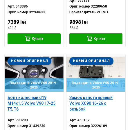
Арт.
765193
С/Б
Арт.
543386
Ориг. номер
32289658
Ориг. номер
32268633
Производитель
VOLVO
7389 lei
9898 lei
421 $
564 $
Купить
Купить
НОВЫЙ ОРИГИНАЛ
НОВЫЙ ОРИГИНАЛ
Подходит к Volvo V60 2019 -
Подходит к Volvo V60 2019 -
2025
2025
Болт колесный d19
Замок капота правый
M14x1.5 Volvo V90 17-25
Volvo XC90 16-26 с
T5, T6
резьбой
Арт.
793293
Арт.
463132
Ориг. номер
31439230
Ориг. номер
32226109