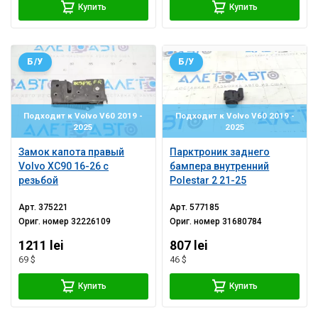
Купить
Купить
Б/У
Б/У
Подходит к Volvo V60 2019 -
Подходит к Volvo V60 2019 -
2025
2025
Замок капота правый
Парктроник заднего
Volvo XC90 16-26 с
бампера внутренний
резьбой
Polestar 2 21-25
Арт.
375221
Арт.
577185
Ориг. номер
32226109
Ориг. номер
31680784
1211 lei
807 lei
69 $
46 $
Купить
Купить