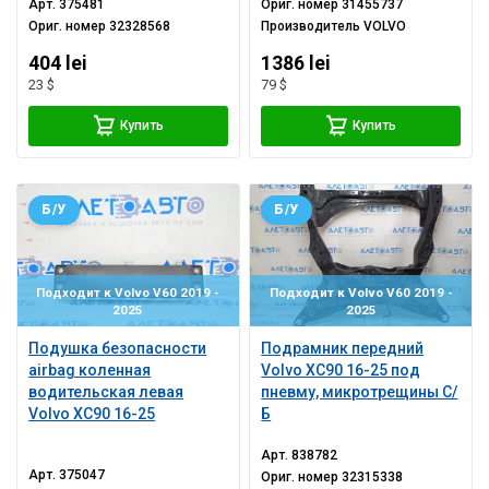
Арт.
375481
Ориг. номер
31455737
Ориг. номер
32328568
Производитель
VOLVO
404 lei
1386 lei
23 $
79 $
Купить
Купить
Б/У
Б/У
Подходит к Volvo V60 2019 -
Подходит к Volvo V60 2019 -
2025
2025
Подушка безопасности
Подрамник передний
airbag коленная
Volvo XC90 16-25 под
водительская левая
пневму, микротрещины С/
Volvo XC90 16-25
Б
Арт.
838782
Арт.
375047
Ориг. номер
32315338