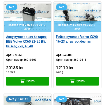
Б/У
Б/У
Подходит к Volvo V60 2019 -
Подходит к Volvo V60 2019 -
2025
2025
Аккумуляторная батарея
Рейка рулевая Volvo XC90
ВВБ Volvo XC60 22-26 B5,
16-23 электро, без тяг
B6 48V, 77к, 46,4В
Арт.
970660
Арт.
543408
Ориг. номер
36010803
Ориг. номер
36010518
20183 lei
12110 lei
1150 $
690 $
Купить
Купить
Б/У ДЕФЕКТ
Б/У