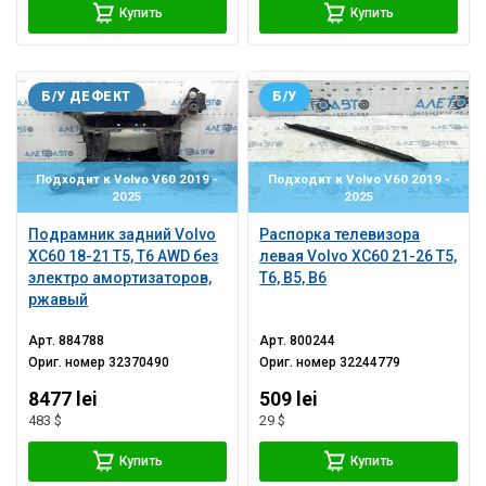
Купить
Купить
Б/У ДЕФЕКТ
Б/У
Подходит к Volvo V60 2019 -
Подходит к Volvo V60 2019 -
2025
2025
Подрамник задний Volvo
Распорка телевизора
XC60 18-21 T5, T6 AWD без
левая Volvo XC60 21-26 T5,
электро амортизаторов,
T6, B5, B6
ржавый
Арт.
884788
Арт.
800244
Ориг. номер
32370490
Ориг. номер
32244779
8477 lei
509 lei
483 $
29 $
Купить
Купить