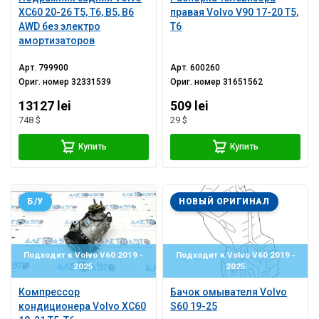
XC60 20-26 T5, T6, B5, B6
правая Volvo V90 17-20 T5,
AWD без электро
T6
амортизаторов
Арт.
799900
Арт.
600260
Ориг. номер
32331539
Ориг. номер
31651562
13127 lei
509 lei
748 $
29 $
Купить
Купить
Б/У
НОВЫЙ ОРИГИНАЛ
Подходит к Volvo V60 2019 -
Подходит к Volvo V60 2019 -
2025
2025
Компрессор
Бачок омывателя Volvo
кондиционера Volvo XC60
S60 19-25