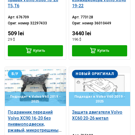
T5, T6
19-22
Арт.
676709
Арт.
773128
Ориг. номер
32297433
Ориг. номер
36010449
509 lei
3440 lei
29 $
196 $
Купить
Купить
Б/У
НОВЫЙ ОРИГИНАЛ
Подходит к Volvo V60 2019 -
Подходит к Volvo V60 2019 -
2025
2025
Подрамник передний
Защита двигателя Volvo
Volvo XC90 16-20 без
XC60 20-26 метал
пневмоподвески,
ржавый, микротрещины