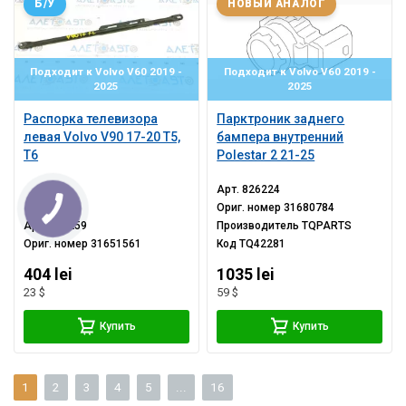
Б/У
НОВЫЙ АНАЛОГ
Подходит к Volvo V60 2019 -
Подходит к Volvo V60 2019 -
2025
2025
Распорка телевизора
Парктроник заднего
левая Volvo V90 17-20 T5,
бампера внутренний
T6
Polestar 2 21-25
Арт.
826224
Ориг. номер
31680784
Арт.
600259
Производитель
TQPARTS
Ориг. номер
31651561
Код
TQ42281
404 lei
1035 lei
23 $
59 $
Купить
Купить
1
2
3
4
5
...
16