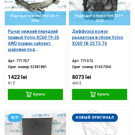
Подходит к Volvo V60 2019 -
Подходит к Volvo V60 2019 -
2025
2025
Рычаг нижний передний
Диффузор кожух
правый Volvo XC60 19-26
радиатора в сборе Volvo
AWD порван сайлент,
XC60 18-25 T5, T6
шаровая под
реставрацию
Арт.
771707
Арт.
771572
Ориг. номер
32381881
Ориг. номер
31657360
1422 lei
8073 lei
81 $
460 $
Купить
Купить
Б/У
НОВЫЙ ОРИГИНАЛ