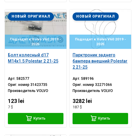
НОВЫЙ ОРИГИНАЛ
НОВЫЙ ОРИГИНАЛ
Подходит к Volvo V60 2019 -
Подходит к Volvo V60 2019 -
2025
2025
Болт колесный d17
Парктроник заднего
M14x1.5 Polestar 2 21-25
бампера внешний Polestar
2 21-25
Арт.
582577
Арт.
589196
Ориг. номер
31423735
Ориг. номер
32271066
Производитель
VOLVO
Производитель
VOLVO
123 lei
3282 lei
7 $
187 $
Купить
Купить