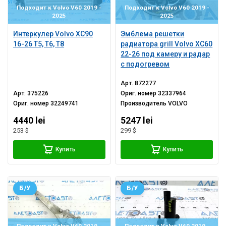
Подходит к Volvo V60 2019 -
Подходит к Volvo V60 2019 -
2025
2025
Интеркулер Volvo XC90
Эмблема решетки
16-26 T5, T6, T8
радиатора grill Volvo XC60
22-26 под камеру и радар
с подогревом
Арт.
872277
Арт.
375226
Ориг. номер
32337964
Ориг. номер
32249741
Производитель
VOLVO
4440 lei
5247 lei
253 $
299 $
Купить
Купить
Б/У
Б/У