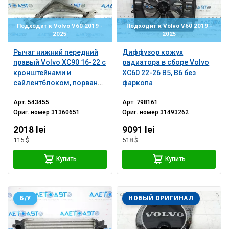
Подходит к Volvo V60 2019 -
Подходит к Volvo V60 2019 -
2025
2025
Рычаг нижний передний
Диффузор кожух
правый Volvo XC90 16-22 с
радиатора в сборе Volvo
кронштейнами и
XC60 22-26 B5, B6 без
сайлентблоком, порван
фаркопа
сайлент, микротрещины
Арт.
543455
Арт.
798161
пыльник
Ориг. номер
31360651
Ориг. номер
31493262
2018 lei
9091 lei
115 $
518 $
Купить
Купить
Б/У
НОВЫЙ ОРИГИНАЛ