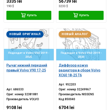
3335 lei
56739 lei
190 $
3233 $
Купить
Купить
НОВЫЙ ОРИГИНАЛ
НОВЫЙ АНАЛОГ
Подходит к Volvo V60 2019 -
Подходит к Volvo V60 2019 -
2025
2025
Рычаг нижний передний
Диффузор кожух
правый Volvo V90 17-25
радиатора в сборе Volvo
XC60 18-25 T6
Арт.
952203
Арт.
686533
Ориг. номер
32249967
Ориг. номер
32381881
Производитель
NISSENS
Производитель
VOLVO
Код
850040
9108 lei
6704 lei