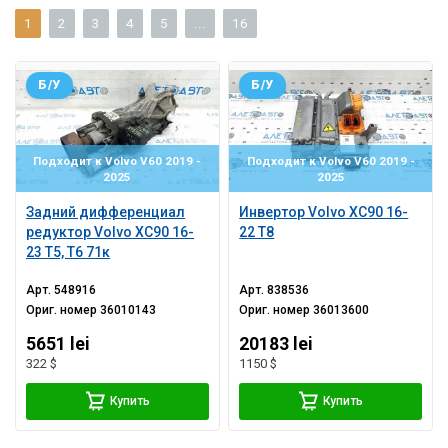
1
2
3
4
5
...
16
Б/У
Б/У
Подходит к Volvo V60 2019 -
Подходит к Volvo V60 2019 -
2025
2025
Задний дифференциал
Инвертор Volvo XC90 16-
редуктор Volvo XC90 16-
22 T8
23 T5, T6 71к
Арт.
548916
Арт.
838536
Ориг. номер
36010143
Ориг. номер
36013600
5651 lei
20183 lei
322 $
1150 $
Купить
Купить