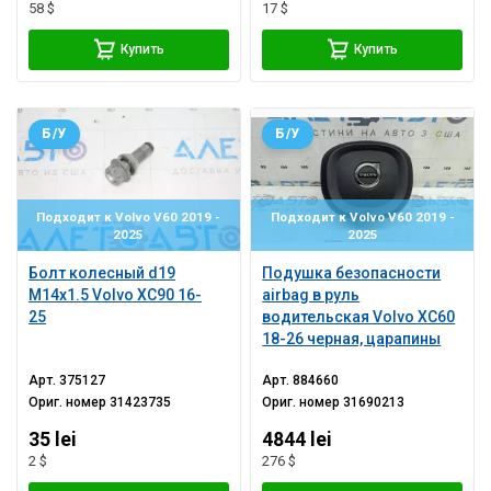
58 $
17 $
Купить
Купить
Б/У
Б/У
Подходит к Volvo V60 2019 -
Подходит к Volvo V60 2019 -
2025
2025
Болт колесный d19
Подушка безопасности
M14x1.5 Volvo XC90 16-
airbag в руль
25
водительская Volvo XC60
18-26 черная, царапины
Арт.
375127
Арт.
884660
Ориг. номер
31423735
Ориг. номер
31690213
35 lei
4844 lei
2 $
276 $