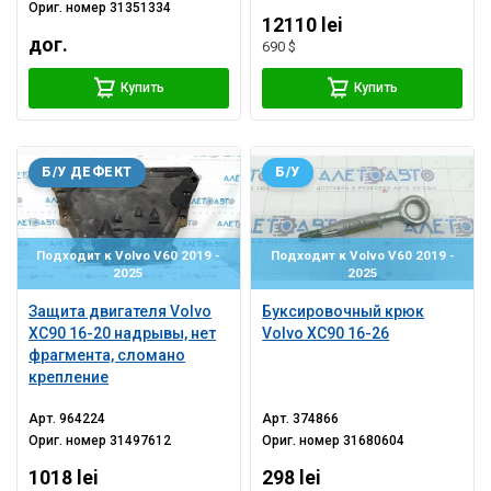
Ориг. номер
31351334
12110 lei
дог.
690 $
Купить
Купить
Б/У ДЕФЕКТ
Б/У
Подходит к Volvo V60 2019 -
Подходит к Volvo V60 2019 -
2025
2025
Защита двигателя Volvo
Буксировочный крюк
XC90 16-20 надрывы, нет
Volvo XC90 16-26
фрагмента, сломано
крепление
Арт.
964224
Арт.
374866
Ориг. номер
31497612
Ориг. номер
31680604
1018 lei
298 lei