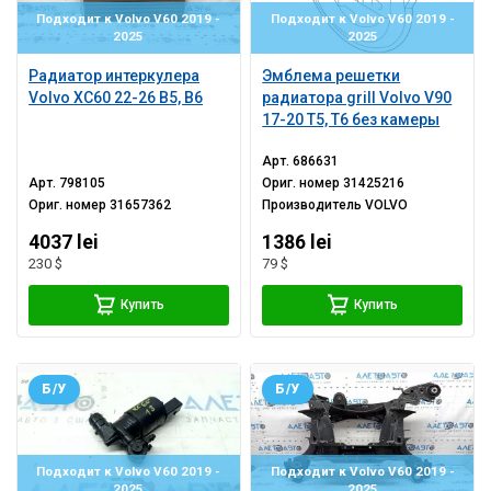
Подходит к Volvo V60 2019 -
Подходит к Volvo V60 2019 -
2025
2025
Радиатор интеркулера
Эмблема решетки
Volvo XC60 22-26 B5, B6
радиатора grill Volvo V90
17-20 T5, T6 без камеры
Арт.
686631
Арт.
798105
Ориг. номер
31425216
Ориг. номер
31657362
Производитель
VOLVO
4037 lei
1386 lei
230 $
79 $
Купить
Купить
Б/У
Б/У
Подходит к Volvo V60 2019 -
Подходит к Volvo V60 2019 -
2025
2025