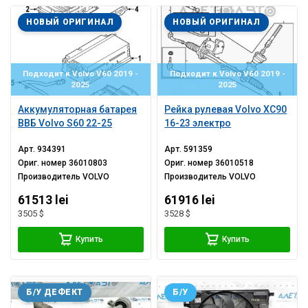
НОВЫЙ ОРИГИНАЛ
НОВЫЙ ОРИГИНАЛ
Подходит к Volvo V60 2019 -
Подходит к Volvo V60 2019 -
2025
2025
Аккумуляторная батарея
Рейка рулевая Volvo XC90
ВВБ Volvo S60 22-25
16-23 электро
Арт.
934391
Арт.
591359
Ориг. номер
36010803
Ориг. номер
36010518
Производитель
VOLVO
Производитель
VOLVO
61513 lei
61916 lei
3505 $
3528 $
Купить
Купить
Б/У ДЕФЕКТ
Б/У