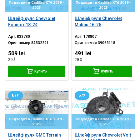
Подходит к Cadillac XT6 2019 -
Подходит к Cadillac XT6 2019 -
2025
2025
Шлейф руля Chevrolet
Шлейф руля Chevrolet
Equinox 18-24
Malibu 16-25
Арт.
833780
Арт.
178807
Ориг. номер
84532291
Ориг. номер
39063118
509 lei
491 lei
29 $
28 $
Купить
Купить
Б/У
Б/У
Подходит к Cadillac XT6 2019 -
Подходит к Cadillac XT6 2019 -
2025
2025
Шлейф руля GMC Terrain
Шлейф руля Chevrolet Volt