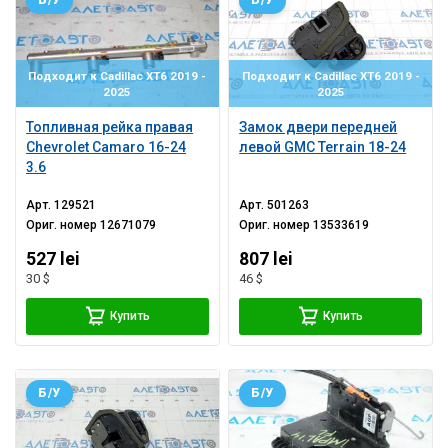
Б/У
Б/У
Подходит к Cadillac XT6 2019 -
Подходит к Cadillac XT6 2019 -
2025
2025
Топливная рейка правая
Замок двери передней
Chevrolet Camaro 16-24
левой GMC Terrain 18-24
3.6
Арт.
129521
Арт.
501263
Ориг. номер
12671079
Ориг. номер
13533619
527 lei
807 lei
30 $
46 $
Купить
Купить
Б/У
Б/У