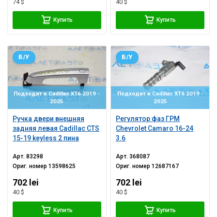
74 $
40 $
Купить
Купить
Б/У
Б/У
Подходит к Cadillac XT6 2019 -
Подходит к Cadillac XT6 2019 -
2025
2025
Ручка двери внешняя
Регулятор фаз ГРМ
задняя левая Cadillac CTS
Chevrolet Camaro 16-24
15-19 keyless 2 пина
3.6
Арт.
83298
Арт.
368087
Ориг. номер
13598625
Ориг. номер
12687167
702 lei
702 lei
40 $
40 $
Купить
Купить