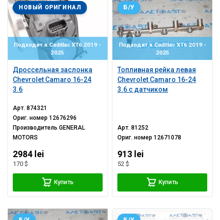
НОВЫЙ ОРИГИНАЛ
Б/У
Подходит к Cadillac XT6 2019 -
Подходит к Cadillac XT6 2019 -
2025
2025
Дроссельная заслонка
Топливная рейка левая
Chevrolet Camaro 16-24
Chevrolet Camaro 16-24
3.6
3.6 с датчиком
Арт.
874321
Ориг. номер
12676296
Производитель
GENERAL
Арт.
81252
MOTORS
Ориг. номер
12671078
2984 lei
913 lei
170 $
52 $
Купить
Купить