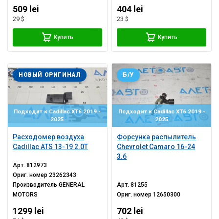
509 lei
404 lei
29 $
23 $
Купить
Купить
НОВЫЙ ОРИГИНАЛ
Б/У
Подходит к Cadillac XT6 2019 -
Подходит к Cadillac XT6 2019 -
2025
2025
Расходомер воздуха
Форсунка распылитель
Cadillac ATS 13-19 2.0T
Chevrolet Camaro 16-24
3.6
Арт.
812973
Ориг. номер
23262343
Производитель
GENERAL
Арт.
81255
MOTORS
Ориг. номер
12650300
1299 lei
702 lei