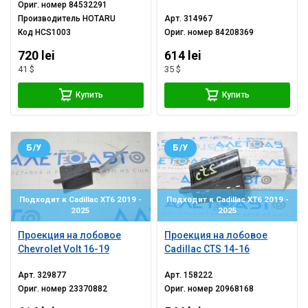
Ориг. номер
84532291
Производитель
HOTARU
Арт.
314967
Код
HCS1003
Ориг. номер
84208369
720 lei
614 lei
41 $
35 $
Купить
Купить
Б/У
Б/У
Подходит к Cadillac XT6 2019 -
Подходит к Cadillac XT6 2019 -
2025
2025
Проекция на лобовое
Проекция на лобовое
Chevrolet Volt 16-19
Cadillac CTS 14-16
Арт.
329877
Арт.
158222
Ориг. номер
23370882
Ориг. номер
20968168