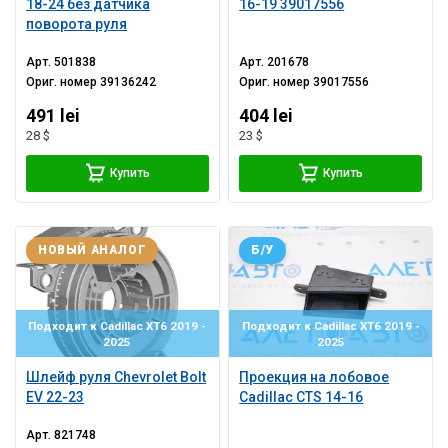
18-24 без датчика
16-19 39017556
поворота руля
Арт.
501838
Арт.
201678
Ориг. номер
39136242
Ориг. номер
39017556
491 lei
404 lei
28 $
23 $
Купить
Купить
НОВЫЙ АНАЛОГ
Б/У
Подходит к Cadillac XT6 2019 -
Подходит к Cadillac XT6 2019 -
2025
2025
Шлейф руля Chevrolet Bolt
Проекция на лобовое
EV 22-23
Cadillac CTS 14-16
Арт.
821748