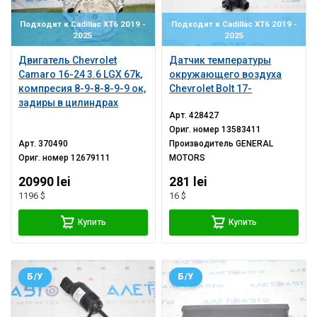
Подходит к Cadillac XT6 2019 -
Подходит к Cadillac XT6 2019 -
2025
2025
Двигатель Chevrolet
Датчик температуры
Camaro 16-24 3.6 LGX 67k,
окружающего воздуха
компресия 8-9-8-8-9-9 ок,
Chevrolet Bolt 17-
задиры в цилиндрах
Арт.
428427
Ориг. номер
13583411
Арт.
370490
Производитель
GENERAL
Ориг. номер
12679111
MOTORS
20990 lei
281 lei
1196 $
16 $
Купить
Купить
Б/У
Б/У