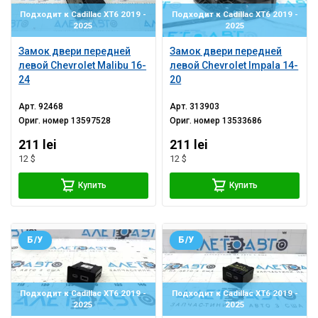
Подходит к Cadillac XT6 2019 -
Подходит к Cadillac XT6 2019 -
2025
2025
Замок двери передней
Замок двери передней
левой Chevrolet Malibu 16-
левой Chevrolet Impala 14-
24
20
Арт.
92468
Арт.
313903
Ориг. номер
13597528
Ориг. номер
13533686
211 lei
211 lei
12 $
12 $
Купить
Купить
Б/У
Б/У
Подходит к Cadillac XT6 2019 -
Подходит к Cadillac XT6 2019 -
2025
2025