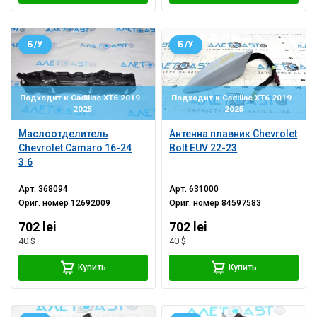
Б/У
Б/У
Подходит к Cadillac XT6 2019 -
Подходит к Cadillac XT6 2019 -
2025
2025
Маслоотделитель
Антенна плавник Chevrolet
Chevrolet Camaro 16-24
Bolt EUV 22-23
3.6
Арт.
368094
Арт.
631000
Ориг. номер
12692009
Ориг. номер
84597583
702 lei
702 lei
40 $
40 $
Купить
Купить