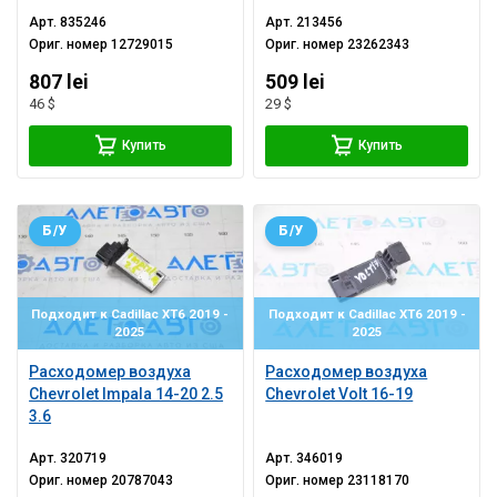
Арт.
835246
Арт.
213456
Ориг. номер
12729015
Ориг. номер
23262343
807 lei
509 lei
46 $
29 $
Купить
Купить
Б/У
Б/У
Подходит к Cadillac XT6 2019 -
Подходит к Cadillac XT6 2019 -
2025
2025
Расходомер воздуха
Расходомер воздуха
Chevrolet Impala 14-20 2.5
Chevrolet Volt 16-19
3.6
Арт.
320719
Арт.
346019
Ориг. номер
20787043
Ориг. номер
23118170