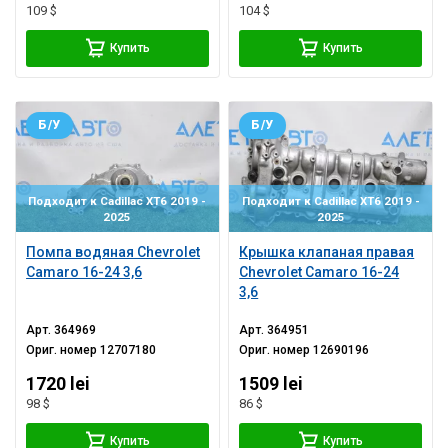
109 $
104 $
Купить
Купить
Б/У
Б/У
Подходит к Cadillac XT6 2019 -
Подходит к Cadillac XT6 2019 -
2025
2025
Помпа водяная Chevrolet
Крышка клапаная правая
Camaro 16-24 3,6
Chevrolet Camaro 16-24
3,6
Арт.
364969
Арт.
364951
Ориг. номер
12707180
Ориг. номер
12690196
1720 lei
1509 lei
98 $
86 $
Купить
Купить