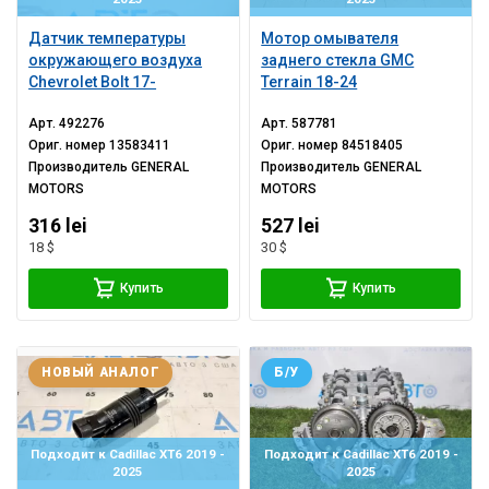
Датчик температуры
Мотор омывателя
окружающего воздуха
заднего стекла GMC
Chevrolet Bolt 17-
Terrain 18-24
Арт.
492276
Арт.
587781
Ориг. номер
13583411
Ориг. номер
84518405
Производитель
GENERAL
Производитель
GENERAL
MOTORS
MOTORS
316 lei
527 lei
18 $
30 $
Купить
Купить
НОВЫЙ АНАЛОГ
Б/У
Подходит к Cadillac XT6 2019 -
Подходит к Cadillac XT6 2019 -
2025
2025