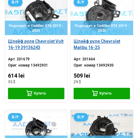
Б/У
Б/У
Подходит к Cadillac XT6 2019 -
Подходит к Cadillac XT6 2019 -
2025
2025
Шлейф руля Chevrolet Volt
Шлейф руля Chevrolet
16-19 39136243
Malibu 16-25
Арт.
201679
Арт.
201664
Ориг. номер
13492931
Ориг. номер
13492930
614 lei
509 lei
35 $
29 $
Купить
Купить
Б/У
Б/У