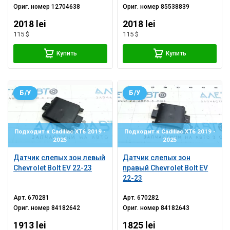
Ориг. номер
12704638
Ориг. номер
85538839
2018 lei
2018 lei
115 $
115 $
Купить
Купить
Б/У
Б/У
Подходит к Cadillac XT6 2019 -
Подходит к Cadillac XT6 2019 -
2025
2025
Датчик слепых зон левый
Датчик слепых зон
Chevrolet Bolt EV 22-23
правый Chevrolet Bolt EV
22-23
Арт.
670281
Арт.
670282
Ориг. номер
84182642
Ориг. номер
84182643
1913 lei
1825 lei