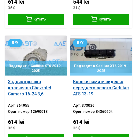
614 lei
544 lei
35 $
31 $
Купить
Купить
Б/У
Б/У
Подходит к Cadillac XT6 2019 -
Подходит к Cadillac XT6 2019 -
2025
2025
Задняя крышка
Кнопки памяти сиденья
коленвала Chevrolet
переднего левого Cadillac
Camaro 16-24 3,6
ATS 13-19
Арт.
364955
Арт.
373026
Ориг. номер
12690013
Ориг. номер
84360604
614 lei
614 lei
35 $
35 $