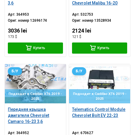
3,6
Chevrolet Malibu 16-20
Арт.
364953
Арт.
532753
Ориг. номер
12696174
Ориг. номер
13528934
3036 lei
2124 lei
173 $
121 $
Купить
Купить
Б/У
Б/У
Подходит к Cadillac XT6 2019 -
Подходит к Cadillac XT6 2019 -
2025
2025
Передняя крышка
Telematics Control Module
двигателя Chevrolet
Chevrolet Bolt EV 22-23
Camaro 16-23 3,6
Арт.
364952
Арт.
670627