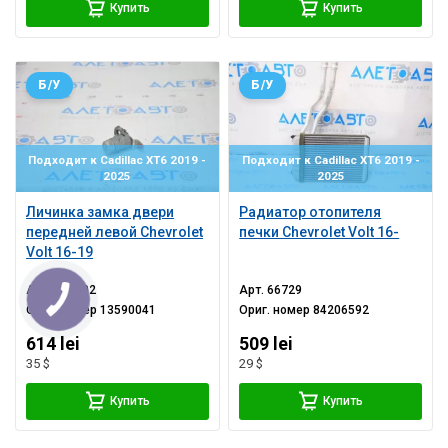
Купить
Купить
Б/У
Б/У
Подходит к Cadillac XT6 2019 -
Подходит к Cadillac XT6 2019 -
2025
2025
Личинка замка двери
Радиатор отопителя
передней левой Chevrolet
печки Chevrolet Volt 16-
Volt 16-19
Арт.
417302
Арт.
66729
Ориг. номер
13590041
Ориг. номер
84206592
614 lei
509 lei
35 $
29 $
Купить
Купить