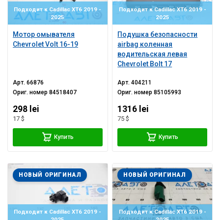
Подходит к Cadillac XT6 2019 -
Подходит к Cadillac XT6 2019 -
2025
2025
Мотор омывателя
Подушка безопасности
Chevrolet Volt 16-19
airbag коленная
водительская левая
Chevrolet Bolt 17
Арт.
66876
Арт.
404211
Ориг. номер
84518407
Ориг. номер
85105993
298 lei
1316 lei
17 $
75 $
Купить
Купить
НОВЫЙ ОРИГИНАЛ
НОВЫЙ ОРИГИНАЛ
Подходит к Cadillac XT6 2019 -
Подходит к Cadillac XT6 2019 -
2025
2025