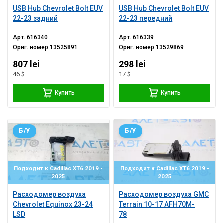
USB Hub Chevrolet Bolt EUV
USB Hub Chevrolet Bolt EUV
22-23 задний
22-23 передний
Арт.
616340
Арт.
616339
Ориг. номер
13525891
Ориг. номер
13529869
807 lei
298 lei
46 $
17 $
Купить
Купить
Б/У
Б/У
Подходит к Cadillac XT6 2019 -
Подходит к Cadillac XT6 2019 -
2025
2025
Расходомер воздуха
Расходомер воздуха GMC
Chevrolet Equinox 23-24
Terrain 10-17 AFH70M-
LSD
78