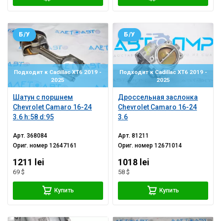
Б/У
Б/У
Подходит к Cadillac XT6 2019 -
Подходит к Cadillac XT6 2019 -
2025
2025
Шатун с поршнем
Дроссельная заслонка
Chevrolet Camaro 16-24
Chevrolet Camaro 16-24
3.6 h:58 d:95
3.6
Арт.
368084
Арт.
81211
Ориг. номер
12647161
Ориг. номер
12671014
1211 lei
1018 lei
69 $
58 $
Купить
Купить