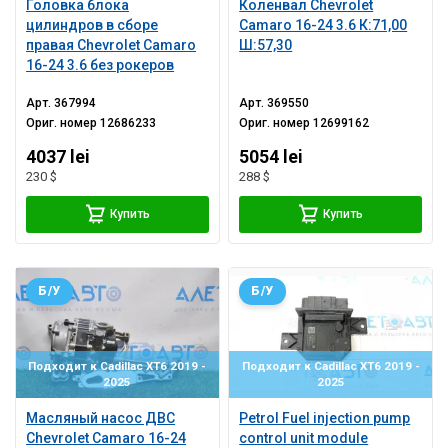
Головка блока
Коленвал Chevrolet
цилиндров в сборе
Camaro 16-24 3.6 К:71,00
правая Chevrolet Camaro
Ш:57,30
16-24 3.6 без рокеров
Арт.
367994
Арт.
369550
Ориг. номер
12686233
Ориг. номер
12699162
4037 lei
5054 lei
230 $
288 $
Купить
Купить
Б/У
Б/У
Подходит к Cadillac XT6 2019 -
Подходит к Cadillac XT6 2019 -
2025
2025
Масляный насос ДВС
Petrol Fuel injection pump
Chevrolet Camaro 16-24
control unit module