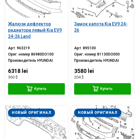
Жалюзи дефлектор
Замок капота Kia EV9 24-
радиатора левый Kia EV9
26
24-26 Land
Арт.
963219
Арт.
895100
Ориг. номер
86980DO100
Ориг. номер
81130DO000
Производитель
HYUNDAI
Производитель
HYUNDAI
6318 lei
3580 lei
360 $
204 $
Купить
Купить
НОВЫЙ ОРИГИНАЛ
НОВЫЙ ОРИГИНАЛ