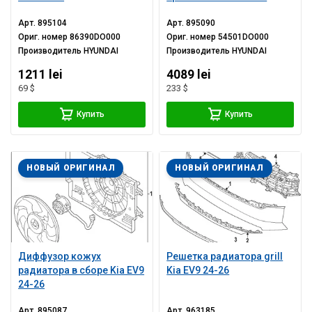
Арт.
895104
Арт.
895090
Ориг. номер
86390DO000
Ориг. номер
54501DO000
Производитель
HYUNDAI
Производитель
HYUNDAI
1211 lei
4089 lei
69 $
233 $
Купить
Купить
НОВЫЙ ОРИГИНАЛ
НОВЫЙ ОРИГИНАЛ
Диффузор кожух
Решетка радиатора grill
радиатора в сборе Kia EV9
Kia EV9 24-26
24-26
Арт.
895087
Арт.
963185