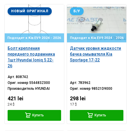
НОВЫЙ ОРИГИНАЛ
Б/У
Подходит к Kia EV9 2024 - 2026
Подходит к Kia EV9 2024 - 2026
Болт крепления
Датчик уровня жидкости
переднего подрамника
бачка омывателя Kia
1шт Hyundai Ioniq 5 22-
Sportage 17-22
26
Арт.
808742
Ориг. номер
554483Z000
Арт.
783962
Производитель
HYUNDAI
Ориг. номер
98521D9000
421 lei
298 lei
24 $
17 $
Купить
Купить