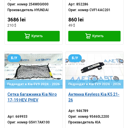
Ориг. номер
254M0GI000
Арт.
852286
Производитель
HYUNDAI
Ориг. номер
CVF14AC201
3686 lei
860 lei
210 $
49 $
Купить
Купить
Б/У
Б/У
Подходит к Kia EV9 2024 - 2026
Подходит к Kia EV9 2024 - 2026
Сетка багажника Kia Niro
Антенна Keyless Kia K5 21-
17-19 HEV, PHEV
26
Арт.
946789
Арт.
669933
Ориг. номер
95460L2200
Ориг. номер
G5H17AK100
Производитель
KIA