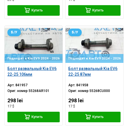
Купить
Купить
Б/У
Б/У
Подходит к Kia EV9 2024 - 2026
Подходит к Kia EV9 2024 - 2026
Болт развальный Kia EV6
Болт развальный Kia EV6
22-25 106мм
22-25 87мм
Арт.
841957
Арт.
841958
Ориг. номер
55268AR101
Ориг. номер
55268CU000
298 lei
298 lei
17 $
17 $
Купить
Купить