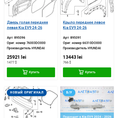
Дверь голая передняя
Крыло переднее левое
левая Kia EV9 24-26
Kia EV9 24-26
Арт.
895096
Арт.
895091
Ориг. номер
76003DO000
Ориг. номер
66310DO000
Производитель
HYUNDAI
Производитель
HYUNDAI
25921 lei
13443 lei
1477 $
766 $
Купить
Купить
НОВЫЙ ОРИГИНАЛ
Б/У
Подходит к Kia EV9 2024 - 2026