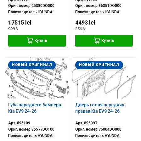
Ориг. номер
25380DO000
Ориг. номер
86351DO000
Производитель
HYUNDAI
Производитель
HYUNDAI
17515 lei
4493 lei
998 $
256 $
Купить
Купить
НОВЫЙ ОРИГИНАЛ
НОВЫЙ ОРИГИНАЛ
Губа переднего бампера
Дверь голая передняя
Kia EV9 24-26
правая Kia EV9 24-26
Арт.
895109
Арт.
895097
Ориг. номер
86577DO100
Ориг. номер
76004DO000
Производитель
HYUNDAI
Производитель
HYUNDAI