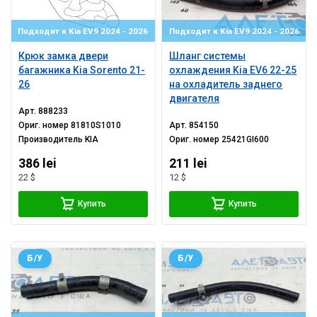
Подходит к Kia EV9 2024 - 2026
Подходит к Kia EV9 2024 - 2026
Крюк замка двери
Шланг системы
багажника Kia Sorento 21-
охлаждения Kia EV6 22-25
26
на охладитель заднего
двигателя
Арт.
888233
Ориг. номер
81810S1010
Арт.
854150
Производитель
KIA
Ориг. номер
25421GI600
386 lei
211 lei
22 $
12 $
Купить
Купить
Б/У
Б/У