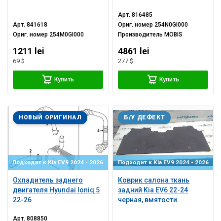
Арт.
816485
Арт.
841618
Ориг. номер
254N0GI000
Ориг. номер
254M0GI000
Производитель
MOBIS
1211 lei
4861 lei
69 $
277 $
Купить
Купить
НОВЫЙ ОРИГИНАЛ
Б/У ДЕФЕКТ
Подходит к Kia EV9 2024 - 2026
Подходит к Kia EV9 2024 - 2026
Охладитель заднего
Коврик салона ткань
двигателя Hyundai Ioniq 5
задний Kia EV6 22-24
22-26
черная, вмятости
Арт.
808850