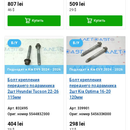
807 lei
509 lei
46 $
29 $
Купить
Купить
Б/У
Б/У
Подходит к Kia EV9 2024 - 2026
Подходит к Kia EV9 2024 - 2026
Болт крепления
Болт крепления
переднего подрамника
переднего подрамника
2шт Hyundai Tucson 22-26
2шт Kia Optima 16-20
115мм
120мм
Арт.
832495
Арт.
339901
Ориг. номер
554483Z000
Ориг. номер
545633K000
404 lei
298 lei
23 $
17 $