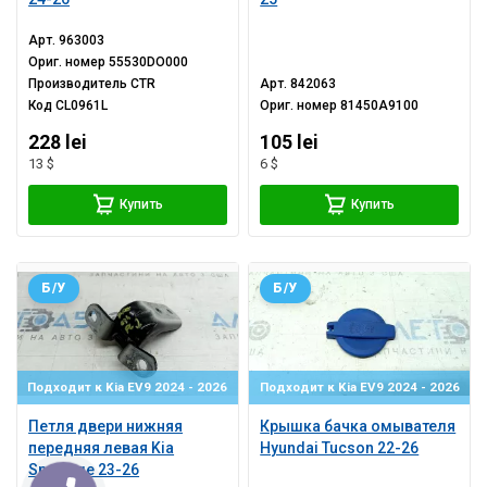
Арт.
963003
Ориг. номер
55530DO000
Производитель
CTR
Арт.
842063
Код
CL0961L
Ориг. номер
81450A9100
228 lei
105 lei
13 $
6 $
Купить
Купить
Б/У
Б/У
Подходит к Kia EV9 2024 - 2026
Подходит к Kia EV9 2024 - 2026
Петля двери нижняя
Крышка бачка омывателя
передняя левая Kia
Hyundai Tucson 22-26
Sportage 23-26