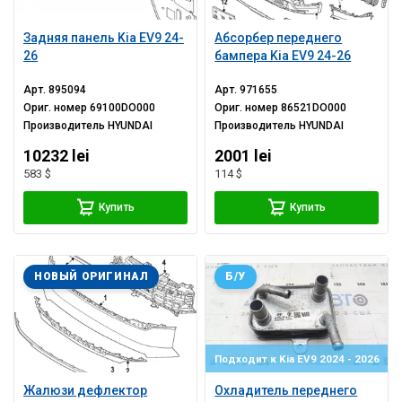
Задняя панель Kia EV9 24-
Абсорбер переднего
26
бампера Kia EV9 24-26
Арт.
895094
Арт.
971655
Ориг. номер
69100DO000
Ориг. номер
86521DO000
Производитель
HYUNDAI
Производитель
HYUNDAI
10232 lei
2001 lei
583 $
114 $
Купить
Купить
НОВЫЙ ОРИГИНАЛ
Б/У
Подходит к Kia EV9 2024 - 2026
Жалюзи дефлектор
Охладитель переднего