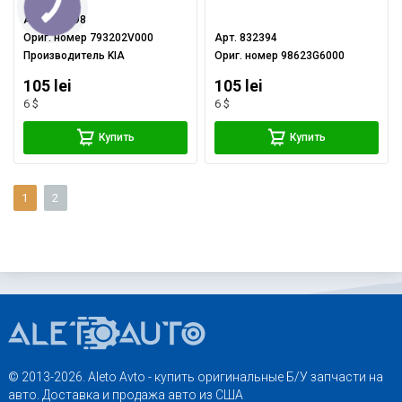
Арт.
914198
Ориг. номер
793202V000
Арт.
832394
Производитель
KIA
Ориг. номер
98623G6000
105 lei
105 lei
6 $
6 $
Купить
Купить
1
2
© 2013-2026. Aleto Avto - купить оригинальные Б/У запчасти на
авто. Доставка и продажа авто из США