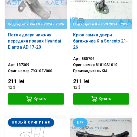
Подходит к Kia EV9 2024 - 2026
Подходит к Kia EV9 2024 - 2026
Петля двери нижняя
Крюк замка двери
передняя правая Hyundai
багажника Kia Sorento 21-
Elantra AD 17-20
26
Арт.
885706
Арт.
137309
Ориг. номер
81810S1010
Ориг. номер
793102V000
Производитель
KIA
211 lei
211 lei
12 $
12 $
Купить
Купить
НОВЫЙ ОРИГИНАЛ
Б/У