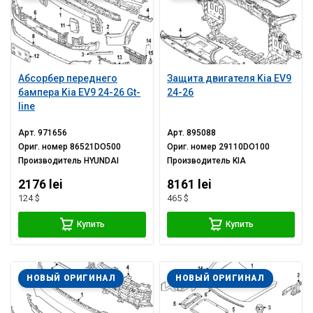
Абсорбер переднего
Защита двигателя Kia EV9
бампера Kia EV9 24-26 Gt-
24-26
line
Арт.
971656
Арт.
895088
Ориг. номер
86521DO500
Ориг. номер
29110DO100
Производитель
HYUNDAI
Производитель
KIA
2176 lei
8161 lei
124 $
465 $
Купить
Купить
НОВЫЙ ОРИГИНАЛ
НОВЫЙ ОРИГИНАЛ