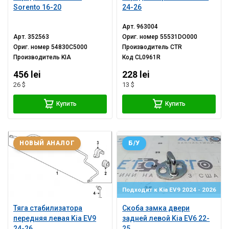
Sorento 16-20
24-26
Арт.
963004
Арт.
352563
Ориг. номер
55531DO000
Ориг. номер
54830C5000
Производитель
CTR
Производитель
KIA
Код
CL0961R
456 lei
228 lei
26 $
13 $
Купить
Купить
НОВЫЙ АНАЛОГ
Б/У
Подходит к Kia EV9 2024 - 2026
Тяга стабилизатора
Скоба замка двери
передняя левая Kia EV9
задней левой Kia EV6 22-
24-26
25