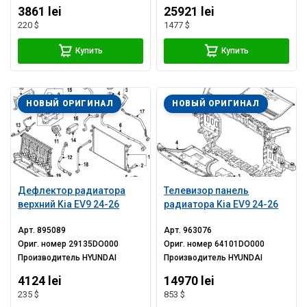
3861 lei
25921 lei
220 $
1477 $
Купить
Купить
НОВЫЙ ОРИГИНАЛ
НОВЫЙ ОРИГИНАЛ
Дефлектор радиатора
Телевизор панель
верхний Kia EV9 24-26
радиатора Kia EV9 24-26
Арт.
895089
Арт.
963076
Ориг. номер
29135DO000
Ориг. номер
64101DO000
Производитель
HYUNDAI
Производитель
HYUNDAI
4124 lei
14970 lei
235 $
853 $