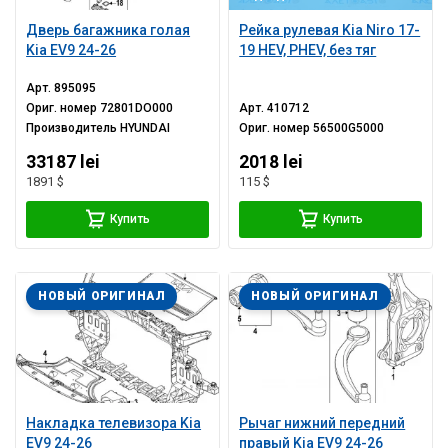
Дверь багажника голая
Рейка рулевая Kia Niro 17-
Kia EV9 24-26
19 HEV, PHEV, без тяг
Арт.
895095
Ориг. номер
72801DO000
Арт.
410712
Производитель
HYUNDAI
Ориг. номер
56500G5000
33187 lei
2018 lei
1891 $
115 $
Купить
Купить
НОВЫЙ ОРИГИНАЛ
НОВЫЙ ОРИГИНАЛ
Накладка телевизора Kia
Рычаг нижний передний
EV9 24-26
правый Kia EV9 24-26