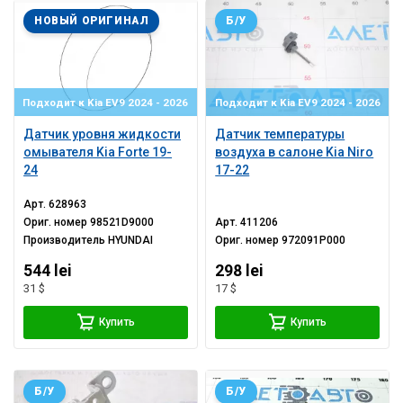
НОВЫЙ ОРИГИНАЛ
Б/У
Подходит к Kia EV9 2024 - 2026
Подходит к Kia EV9 2024 - 2026
Датчик уровня жидкости
Датчик температуры
омывателя Kia Forte 19-
воздуха в салоне Kia Niro
24
17-22
Арт.
628963
Ориг. номер
98521D9000
Арт.
411206
Производитель
HYUNDAI
Ориг. номер
972091P000
544 lei
298 lei
31 $
17 $
Купить
Купить
Б/У
Б/У