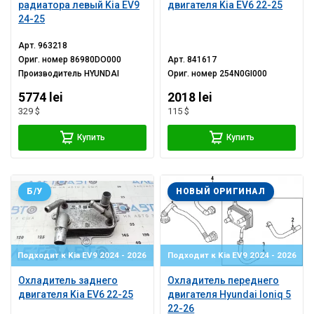
радиатора левый Kia EV9
двигателя Kia EV6 22-25
24-25
Арт.
963218
Ориг. номер
86980DO000
Арт.
841617
Производитель
HYUNDAI
Ориг. номер
254N0GI000
5774 lei
2018 lei
329 $
115 $
Купить
Купить
Б/У
НОВЫЙ ОРИГИНАЛ
Подходит к Kia EV9 2024 - 2026
Подходит к Kia EV9 2024 - 2026
Охладитель заднего
Охладитель переднего
двигателя Kia EV6 22-25
двигателя Hyundai Ioniq 5
22-26