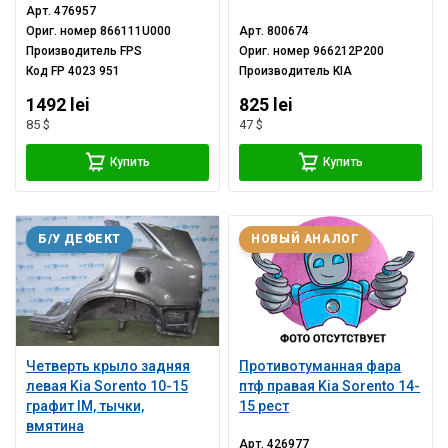
Арт.
476957
Ориг. номер
866111U000
Арт.
800674
Производитель
FPS
Ориг. номер
966212P200
Код
FP 4023 951
Производитель
KIA
1492 lei
825 lei
85 $
47 $
Купить
Купить
Б/У ДЕФЕКТ
НОВЫЙ АНАЛОГ
Четверть крыло задняя
Противотуманная фара
левая Kia Sorento 10-15
птф правая Kia Sorento 14-
графит IM, тычки,
15 рест
вмятина
Арт.
426977