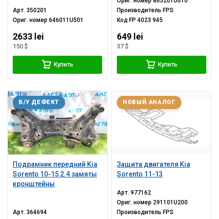
Ориг. номер
865201U010
Арт.
350201
Производитель
FPS
Ориг. номер
646011U501
Код
FP 4023 945
2633 lei
649 lei
150 $
37 $
Купить
Купить
Б/У ДЕФЕКТ
НОВЫЙ АНАЛОГ
Подрамник передний Kia
Защита двигателя Kia
Sorento 10-15 2.4 замяты
Sorento 11-13
кронштейны
Арт.
977162
Ориг. номер
291101U200
Арт.
364694
Производитель
FPS