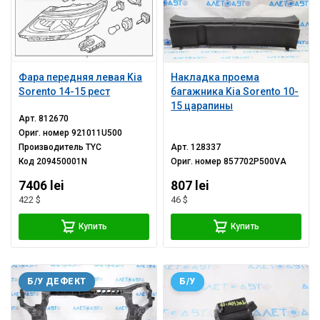
Фара передняя левая Kia
Накладка проема
Sorento 14-15 рест
багажника Kia Sorento 10-
15 царапины
Арт.
812670
Ориг. номер
921011U500
Производитель
TYC
Арт.
128337
Код
209450001N
Ориг. номер
857702P500VA
7406 lei
807 lei
422 $
46 $
Купить
Купить
Б/У ДЕФЕКТ
Б/У