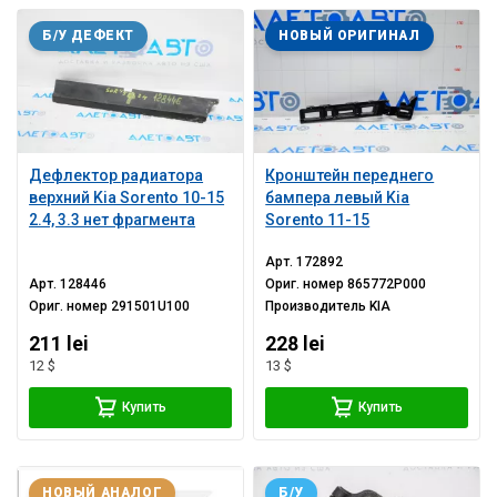
Б/У ДЕФЕКТ
НОВЫЙ ОРИГИНАЛ
Дефлектор радиатора
Кронштейн переднего
верхний Kia Sorento 10-15
бампера левый Kia
2.4, 3.3 нет фрагмента
Sorento 11-15
Арт.
172892
Арт.
128446
Ориг. номер
865772P000
Ориг. номер
291501U100
Производитель
KIA
211 lei
228 lei
12 $
13 $
Купить
Купить
НОВЫЙ АНАЛОГ
Б/У