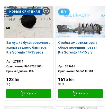
НОВЫЙ ОРИГИНАЛ
Б/У
Заглушка буксировочного
Стойка амортизатора в
крюка заднего бампера
сборе передняя правая
Kia Sorento 14-15 рест
Kia Sorento 14-15 3.3
Арт.
273514
Ориг. номер
866672P500
Арт.
339616
Производитель
KIA
Ориг. номер
546611U701
123 lei
1615 lei
7 $
92 $
Купить
Купить