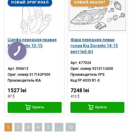
НОВЫЙ ОРИГИНАЛ
НОВЫЙ АНАЛОГ
Цапфа передняя правая
Фара передняя левая
Kia Sorento 13-15
голая Kia Sorento 14-15
рест led drl
Арт.
477024
Арт.
594613
Ориг. номер
921011U600
Ориг. номер
517162P500
Производитель
FPS
Производитель
KIA
Код
FP 4033 R1-E
1527 lei
7248 lei
87 $
413 $
Купить
Купить
1
2
3
4
5
...
12