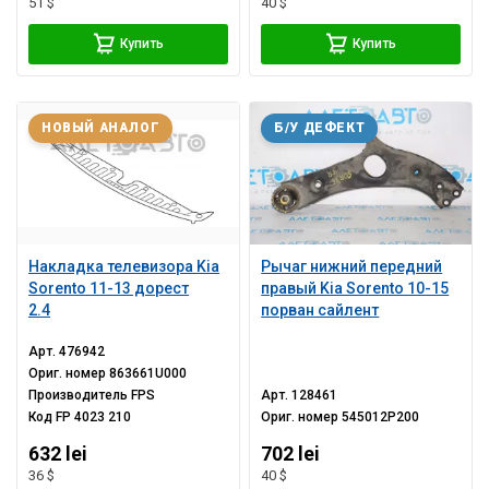
51 $
40 $
Купить
Купить
НОВЫЙ АНАЛОГ
Б/У ДЕФЕКТ
Накладка телевизора Kia
Рычаг нижний передний
Sorento 11-13 дорест
правый Kia Sorento 10-15
2.4
порван сайлент
Арт.
476942
Ориг. номер
863661U000
Производитель
FPS
Арт.
128461
Код
FP 4023 210
Ориг. номер
545012P200
632 lei
702 lei
36 $
40 $