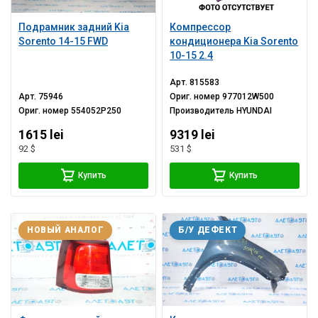
Подрамник задний Kia
Компрессор
Sorento 14-15 FWD
кондиционера Kia Sorento
10-15 2.4
Арт.
815583
Арт.
75946
Ориг. номер
977012W500
Ориг. номер
554052P250
Производитель
HYUNDAI
1615 lei
9319 lei
92 $
531 $
Купить
Купить
НОВЫЙ АНАЛОГ
Б/У ДЕФЕКТ