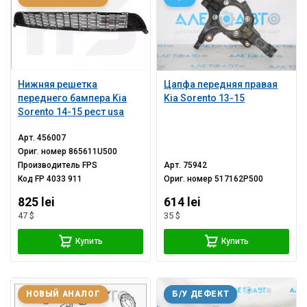
Нижняя решетка
Цапфа передняя правая
переднего бампера Kia
Kia Sorento 13-15
Sorento 14-15 рест usa
Арт.
456007
Ориг. номер
865611U500
Производитель
FPS
Арт.
75942
Код
FP 4033 911
Ориг. номер
517162P500
825 lei
614 lei
47 $
35 $
Купить
Купить
НОВЫЙ АНАЛОГ
Б/У ДЕФЕКТ