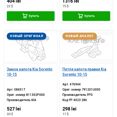
404 lei
1316 lei
23 $
75 $
Купить
Купить
НОВЫЙ ОРИГИНАЛ
НОВЫЙ АНАЛОГ
Замок капота Kia Sorento
Петля капота правая Kia
10-15
Sorento 10-15
Арт.
476944
Арт.
584517
Ориг. номер
791201U000
Ориг. номер
811302P000
Производитель
FPS
Производитель
KIA
Код
FP 4023 286
527 lei
298 lei
30 $
17 $