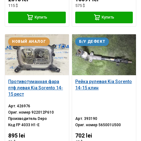
115 $
575 $
Купить
Купить
НОВЫЙ АНАЛОГ
Б/У ДЕФЕКТ
Противотуманная фара
Рейка рулевая Kia Sorento
птф левая Kia Sorento 14-
14-15 клин
15 рест
Арт.
426976
Ориг. номер
922012P610
Производитель
Depo
Арт.
393190
Код
FP 4033 H1-E
Ориг. номер
565001U500
895 lei
702 lei