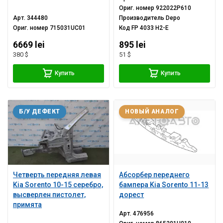
Ориг. номер
922022P610
Арт.
344480
Производитель
Depo
Ориг. номер
715031UC01
Код
FP 4033 H2-E
6669 lei
895 lei
380 $
51 $
Купить
Купить
Б/У ДЕФЕКТ
НОВЫЙ АНАЛОГ
Четверть передняя левая
Абсорбер переднего
Kia Sorento 10-15 серебро,
бампера Kia Sorento 11-13
высверлен пистолет,
дорест
примята
Арт.
476956