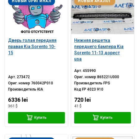
НОВЫЙ ОРИГИНАЛ
НОВЫЙ АНАЛОГ
Дверь голая передняя
Нижняя решетка
правая Kia Sorento 10-
переднего бампера Kia
15
Sorento 11-13 дорест
usa
Арт.
455990
Арт.
273472
Ориг. номер
865221U000
Ориг. номер
760042P010
Производитель
FPS
Производитель
KIA
Код
FP 4023 910
6336 lei
720 lei
361 $
41 $
Купить
Купить