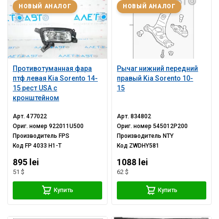
НОВЫЙ АНАЛОГ
НОВЫЙ АНАЛОГ
Противотуманная фара
Рычаг нижний передний
птф левая Kia Sorento 14-
правый Kia Sorento 10-
15 рест USA с
15
кронштейном
Арт.
477022
Арт.
834802
Ориг. номер
922011U500
Ориг. номер
545012P200
Производитель
FPS
Производитель
NTY
Код
FP 4033 H1-T
Код
ZWDHY581
895 lei
1088 lei
51 $
62 $
Купить
Купить