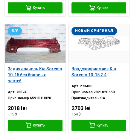
Купить
Купить
Б/У
НОВЫЙ ОРИГИНАЛ
Задняя панель Kia Sorento
Воздухоприемник Kia
10-15 без боковых
Sorento 10-15 2.4
частей
Арт.
273480
Арт.
75874
Ориг. номер
282102P650
Ориг. номер
659101U020
Производитель
KIA
2018 lei
2703 lei
115 $
154 $
Купить
Купить