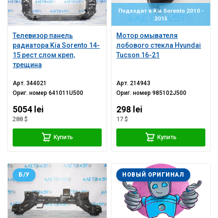
Подходит к Kia Sorento 2010 -
2015
Телевизор панель
Мотор омывателя
радиатора Kia Sorento 14-
лобового стекла Hyundai
15 рест слом креп,
Tucson 16-21
трещина
Арт.
344021
Арт.
214943
Ориг. номер
641011U500
Ориг. номер
985102J500
5054 lei
298 lei
288 $
17 $
Купить
Купить
Б/У
НОВЫЙ ОРИГИНАЛ