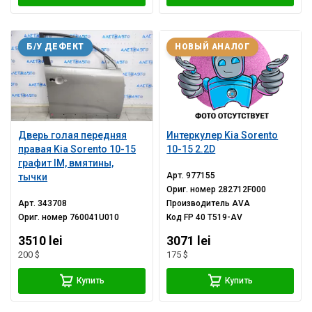
Б/У ДЕФЕКТ
НОВЫЙ АНАЛОГ
Дверь голая передняя
Интеркулер Kia Sorento
правая Kia Sorento 10-15
10-15 2.2D
графит IM, вмятины,
Арт.
977155
тычки
Ориг. номер
282712F000
Арт.
343708
Производитель
AVA
Ориг. номер
760041U010
Код
FP 40 T519-AV
3510 lei
3071 lei
200 $
175 $
Купить
Купить