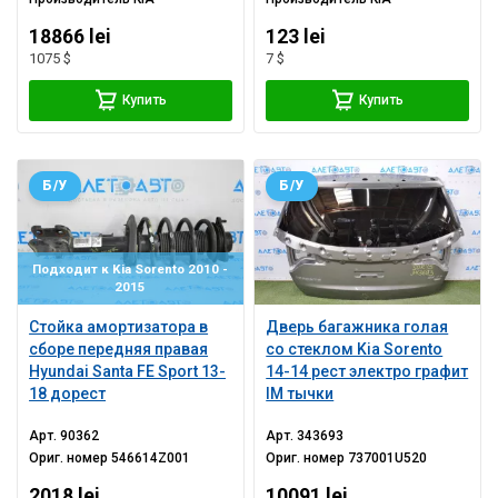
18866 lei
123 lei
1075 $
7 $
Купить
Купить
Б/У
Б/У
Подходит к Kia Sorento 2010 -
2015
Стойка амортизатора в
Дверь багажника голая
сборе передняя правая
со стеклом Kia Sorento
Hyundai Santa FE Sport 13-
14-14 рест электро графит
18 дорест
IM тычки
Арт.
90362
Арт.
343693
Ориг. номер
546614Z001
Ориг. номер
737001U520
2018 lei
10091 lei