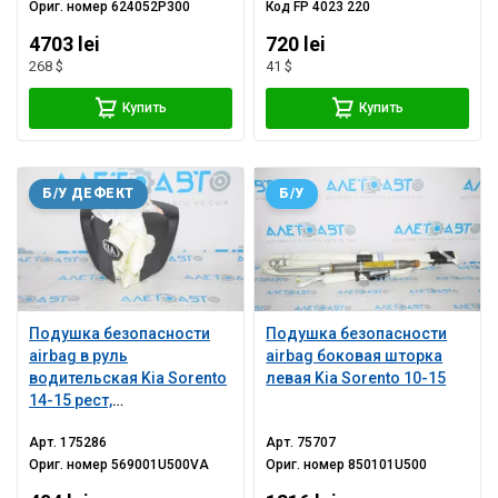
Ориг. номер
624052P300
Код
FP 4023 220
4703 lei
720 lei
268 $
41 $
Купить
Купить
Б/У ДЕФЕКТ
Б/У
Подушка безопасности
Подушка безопасности
airbag в руль
airbag боковая шторка
водительская Kia Sorento
левая Kia Sorento 10-15
14-15 рест,
стрельнувшая
Арт.
175286
Арт.
75707
Ориг. номер
569001U500VA
Ориг. номер
850101U500