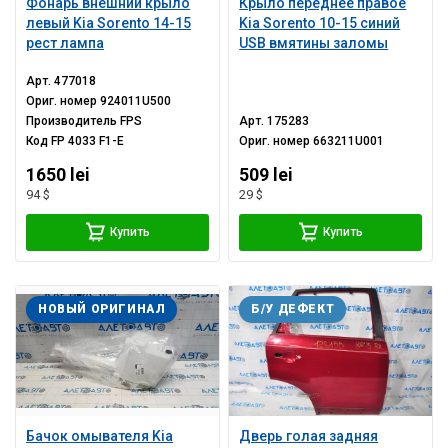
Фонарь внешний крыло
Крыло переднее правое
левый Kia Sorento 14-15
Kia Sorento 10-15 синий
рест лампа
USB вмятины заломы
Арт.
477018
Ориг. номер
924011U500
Производитель
FPS
Арт.
175283
Код
FP 4033 F1-E
Ориг. номер
663211U001
1650 lei
509 lei
94 $
29 $
Купить
Купить
НОВЫЙ ОРИГИНАЛ
Б/У ДЕФЕКТ
Бачок омывателя Kia
Дверь голая задняя