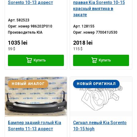
Sorento 10-13 дорест
правая Kia Sorento 10-15
красный вмятина в
закате
Арт.
582523
Ориг. номер
986202P010
Арт.
128155
Производитель
KIA
Ориг. номер
770041U530
1035 lei
2018 lei
59 $
115 $
Купить
Купить
НОВЫЙ АНАЛОГ
НОВЫЙ ОРИГИНАЛ
Бампер задний голый Kia
Сигнал левый Kia Sorento
Sorento 11-13 дорест
10-15 high