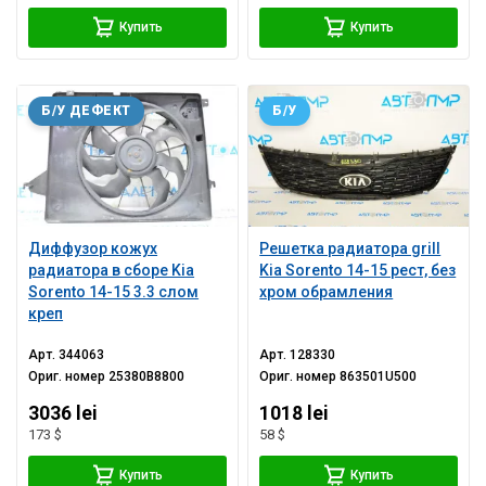
Купить
Купить
Б/У ДЕФЕКТ
Б/У
Диффузор кожух
Решетка радиатора grill
радиатора в сборе Kia
Kia Sorento 14-15 рест, без
Sorento 14-15 3.3 слом
хром обрамления
креп
Арт.
344063
Арт.
128330
Ориг. номер
25380B8800
Ориг. номер
863501U500
3036 lei
1018 lei
173 $
58 $
Купить
Купить