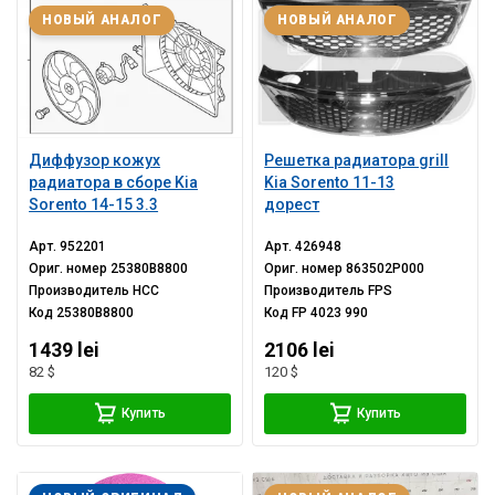
НОВЫЙ АНАЛОГ
НОВЫЙ АНАЛОГ
Диффузор кожух
Решетка радиатора grill
радиатора в сборе Kia
Kia Sorento 11-13
Sorento 14-15 3.3
дорест
Арт.
952201
Арт.
426948
Ориг. номер
25380B8800
Ориг. номер
863502P000
Производитель
HCC
Производитель
FPS
Код
25380B8800
Код
FP 4023 990
1439 lei
2106 lei
82 $
120 $
Купить
Купить