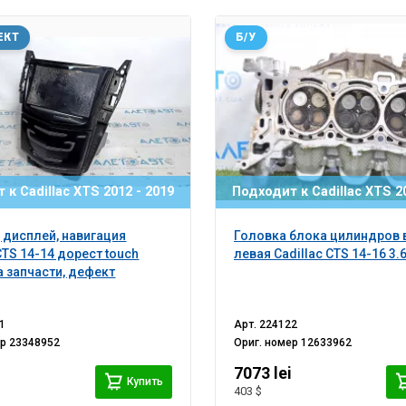
ЕКТ
Б/У
 к Cadillac XTS 2012 - 2019
Подходит к Cadillac XTS 20
 дисплей, навигация
Головка блока цилиндров 
CTS 14-14 дорест touch
левая Cadillac CTS 14-16 3.
на запчасти, дефект
1
Арт.
224122
ер
23348952
Ориг. номер
12633962
i
7073 lei
Купить
403 $