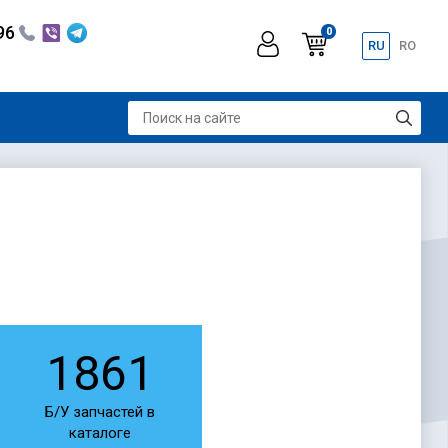
296
0
RU
RO
1861
Б/У запчастей в
каталоге