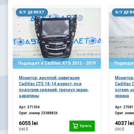
Б/У ДЕФЕКТ
Б/У ДЕФ
Подходит к Cadillac XTS 2012 - 2019
Подходит
Монитор, дисплей, навигация
Монитор,
Cadillac CTS 14-14 дорест, под
Cadillac 
подогрев сидений, треснул экран,
screen, 
царапины
экрана
Арт.
371354
Арт.
27581
Ориг. номер
23388826
Ориг. ном
6055 lei
4037 le
Купить
345 $
230 $