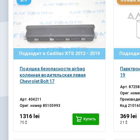
Б/У
НОВЫЙ 
Подходит к Cadillac XTS 2012 - 2019
Подходит
Подушка безопасности airbag
Парктрон
коленная водительская левая
19
Chevrolet Bolt 17
Арт.
87258
Ориг. ном
Арт.
404211
Производ
Ориг. номер
85105993
Код
21016
1316 lei
369 lei
Купить
75 $
21 $