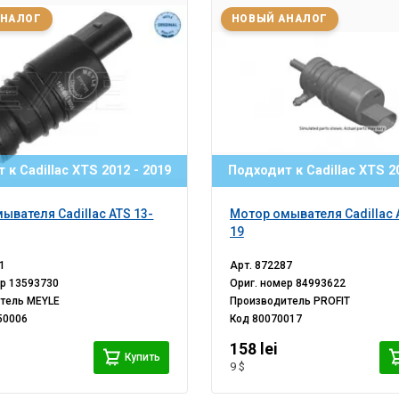
АНАЛОГ
НОВЫЙ АНАЛОГ
 к Cadillac XTS 2012 - 2019
Подходит к Cadillac XTS 20
ывателя Cadillac ATS 13-
Мотор омывателя Cadillac 
19
1
Арт.
872287
ер
13593730
Ориг. номер
84993622
итель
MEYLE
Производитель
PROFIT
50006
Код
80070017
158 lei
Купить
9 $