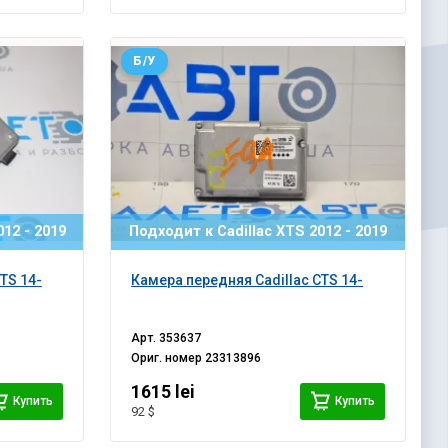
Б/У
12 - 2019
Подходит к Cadillac XTS 2012 - 2019
TS 14-
Камера передняя Cadillac CTS 14-
Арт.
353637
Ориг. номер
23313896
1615 lei
Купить
Купить
92 $