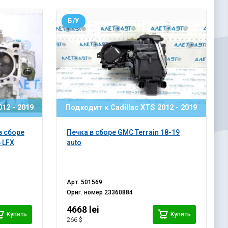
Б/У
12 - 2019
Подходит к Cadillac XTS 2012 - 2019
в сборе
Печка в сборе GMC Terrain 18-19
6 LFX
auto
Арт.
501569
Ориг. номер
23360884
4668 lei
Купить
Купить
266 $