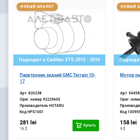
НОВЫЙ АНАЛОГ
НОВЫЙ 
Подходит к Cadillac XTS 2012 - 2019
Подходит
Парктроник задний GMC Terrain 10-
Мотор ом
17
Арт.
826238
Арт.
54458
Ориг. номер
92229605
Ориг. ном
Производитель
HOTARU
Производ
Код
HPS1001
Код
10095
281 lei
158 lei
Купить
16 $
9 $