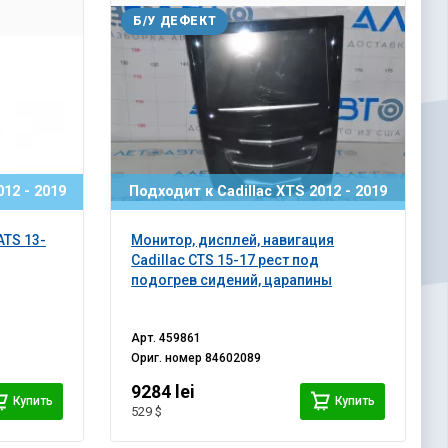
Б/У ДЕФЕКТ
12 - 2019
Подходит к Cadillac XTS 2012 - 2019
ATS 13-
Монитор, дисплей, навигация
Cadillac CTS 15-17 рест под
подогрев сидений, царапины
Арт.
459861
Ориг. номер
84602089
9284 lei
Купить
Купить
529 $