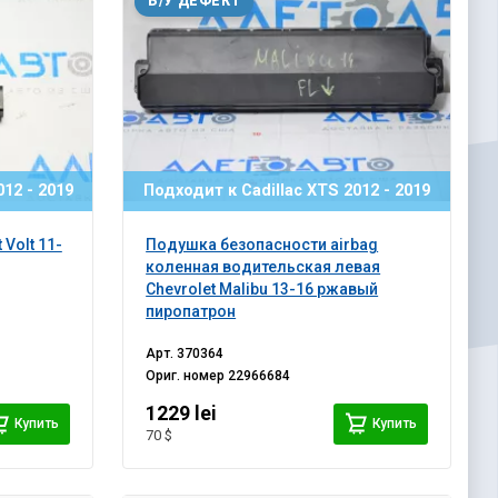
Б/У ДЕФЕКТ
12 - 2019
Подходит к Cadillac XTS 2012 - 2019
Volt 11-
Подушка безопасности airbag
коленная водительская левая
Chevrolet Malibu 13-16 ржавый
пиропатрон
Арт.
370364
Ориг. номер
22966684
1229 lei
Купить
Купить
70 $