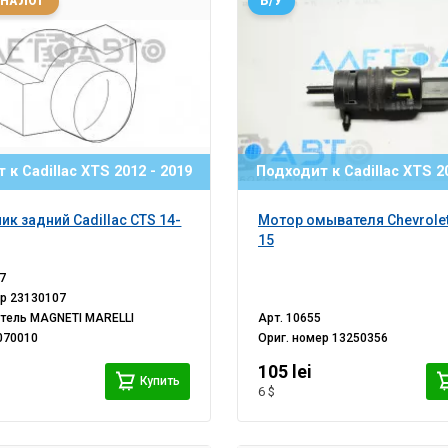
АНАЛОГ
Б/У
 к Cadillac XTS 2012 - 2019
Подходит к Cadillac XTS 20
ик задний Cadillac CTS 14-
Мотор омывателя Chevrolet 
15
7
ер
23130107
итель
MAGNETI MARELLI
Арт.
10655
070010
Ориг. номер
13250356
105 lei
Купить
6 $