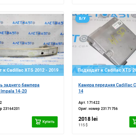
Б/У
 к Cadillac XTS 2012 - 2019
Подходит к Cadillac XTS 20
ь заднего бампера
Камера передняя Cadillac C
 Impala 14-20
14
2
Арт.
171422
ер
23164201
Ориг. номер
23171756
i
2018 lei
Купить
115 $