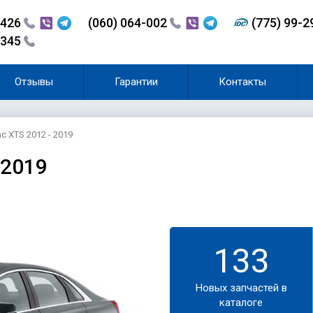
-426
(060) 064-002
(775) 99-
-345
Отзывы
Гарантии
Контакты
ac XTS 2012 - 2019
 2019
133
Новых запчастей в
каталоге