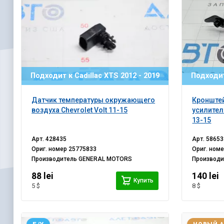
Подходит к Cadillac XTS 2012 - 2019
Подходит
Датчик температуры окружающего
Кронштей
воздуха Chevrolet Volt 11-15
усилител
13-15
Арт.
428435
Арт.
58653
Ориг. номер
25775833
Ориг. ном
Производитель
GENERAL MOTORS
Производ
88 lei
140 lei
Купить
5 $
8 $