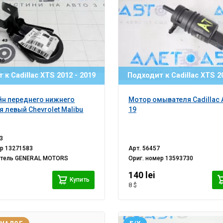
 к Cadillac XTS 2012 - 2019
Подходит к Cadillac XTS 20
н переднего нижнего
Мотор омывателя Cadillac 
я левый Chevrolet Malibu
19
3
ер
13271583
Арт.
56457
итель
GENERAL MOTORS
Ориг. номер
13593730
140 lei
Купить
8 $