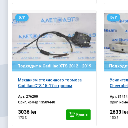
Б/У
Б/У
Подходит к Cadillac XTS 2012 - 2019
Подходит
Механизм стояночного тормоза
Усилител
Cadillac CTS 15-17 с тросом
Chevrolet
Арт.
276200
Арт.
31414
Ориг. номер
13509440
Ориг. ном
3036 lei
2633 le
Купить
173 $
150 $