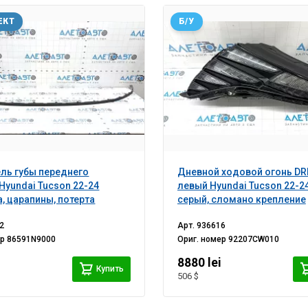
ЕКТ
Б/У
ль губы переднего
Дневной ходовой огонь DRL
Hyundai Tucson 22-24
левый Hyundai Tucson 22-24
а, царапины, потерта
серый, сломано крепление
2
Арт.
936616
ер
86591N9000
Ориг. номер
92207CW010
8880 lei
Купить
506 $