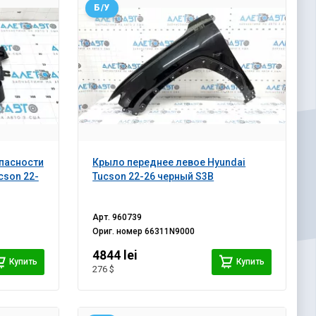
Б/У
пасности
Крыло переднее левое Hyundai
cson 22-
Tucson 22-26 черный S3B
Арт.
960739
Ориг. номер
66311N9000
4844 lei
Купить
Купить
276 $