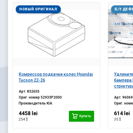
НОВЫЙ ОРИГИНАЛ
Б/У ДЕФ
Комрессор подкачки колес Hyundai
Удлините
Tucson 22-26
бампера 
структур
Арт.
832655
Ориг. номер
52933P2000
Арт.
96069
Производитель
KIA
Ориг. ном
4458 lei
614 lei
Купить
254 $
35 $