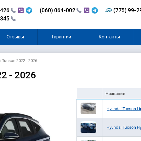
-426
(060) 064-002
(775) 99-
-345
Отзывы
Гарантии
Контакты
 Tucson 2022 - 2026
2 - 2026
Разобрана 27.06.2026
Название
Hyundai Tucson Li
Hyundai Tucson Hy