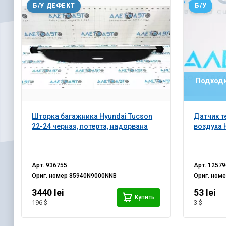
Б/У ДЕФЕКТ
Б/У
Подходи
Шторка багажника Hyundai Tucson
Датчик 
22-24 черная, потерта, надорвана
воздуха 
Арт.
936755
Арт.
12579
Ориг. номер
85940N9000NNB
Ориг. ном
3440 lei
53 lei
Купить
196 $
3 $