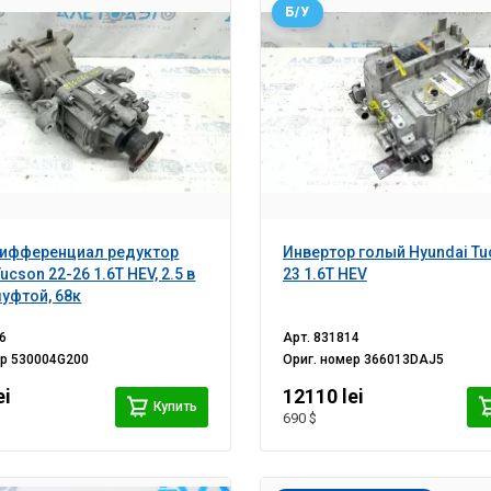
Б/У
дифференциал редуктор
Инвертор голый Hyundai Tu
ucson 22-26 1.6T HEV, 2.5 в
23 1.6T HEV
муфтой, 68к
6
Арт.
831814
ер
530004G200
Ориг. номер
366013DAJ5
ei
12110 lei
Купить
690 $