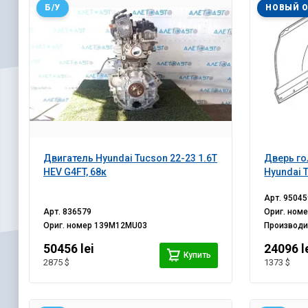
Б/У
НОВЫЙ 
Двигатель Hyundai Tucson 22-23 1.6T
Дверь го
HEV G4FT, 68к
Hyundai 
Арт.
95045
Арт.
836579
Ориг. ном
Ориг. номер
139M12MU03
Производ
50456 lei
24096 l
Купить
2875 $
1373 $