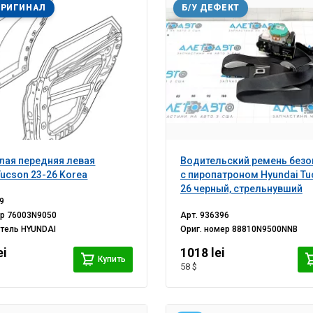
ОРИГИНАЛ
Б/У ДЕФЕКТ
лая передняя левая
Водительский ремень безо
Tucson 23-26 Korea
с пиропатроном Hyundai Tu
26 черный, стрельнувший
9
ер
76003N9050
Арт.
936396
итель
HYUNDAI
Ориг. номер
88810N9500NNB
ei
1018 lei
Купить
58 $