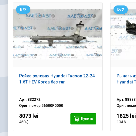
Б/У
Б/У
Рейка рулевая Hyundai Tucson 22-24
Рычаг ни
1.6T HEV Korea без тяг
Hyundai 
Арт.
832272
Арт.
88883
Ориг. номер
56500P0000
Ориг. ном
8073 lei
1825 le
Купить
460 $
104 $