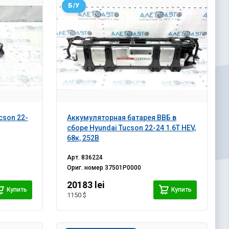
Б/У
cson 22-
Аккумуляторная батарея ВВБ в
сборе Hyundai Tucson 22-24 1.6T HEV,
68к, 252В
Арт.
836224
Ориг. номер
37501P0000
20183 lei
Купить
Купить
1150 $