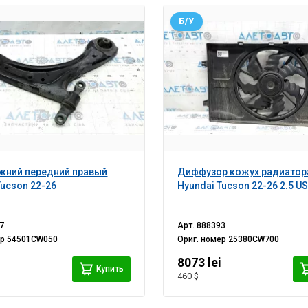
Б/У
жний передний правый
Диффузор кожух радиатора
Tucson 22-26
Hyundai Tucson 22-26 2.5 U
7
Арт.
888393
ер
54501CW050
Ориг. номер
25380CW700
i
8073 lei
Купить
460 $