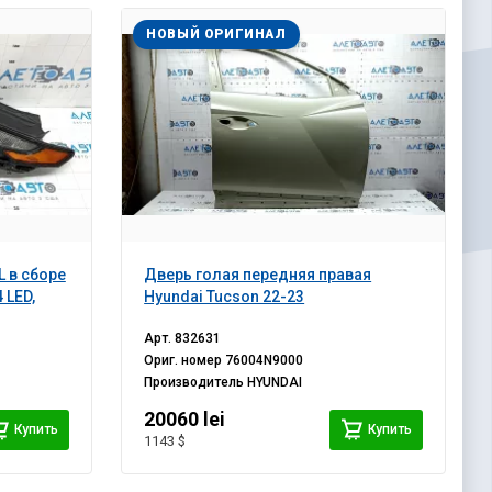
НОВЫЙ ОРИГИНАЛ
 в сборе
Дверь голая передняя правая
 LED,
Hyundai Tucson 22-23
Арт.
832631
Ориг. номер
76004N9000
Производитель
HYUNDAI
20060 lei
Купить
Купить
1143 $