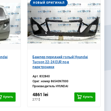
НОВЫЙ ОРИГИНАЛ
undai
Бампер передний голый Hyundai
Tucson 22-24 EUR под
парктроники
Арт.
832840
Ориг. номер
86540N7000
Производитель
HYUNDAI
4861 lei
Купить
Купить
277 $