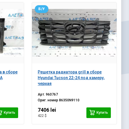
Б/У
 в сборе
Решетка радиатора grill в сборе
SA
Hyundai Tucson 22-24 под камеру,
черная
Арт.
960767
Ориг. номер
86350N9110
7406 lei
Купить
Купить
422 $