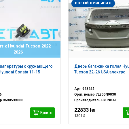
НОВЫЙ ОРИГИНАЛ
т к Hyundai Tucson 2022 -
2026
температуры окружающего
Дверь багажника голая Hy
Hyundai Sonata 11-15
Tucson 22-26 USA электро
Арт.
928254
6
Ориг. номер
72800N9030
ер
969853X000
Производитель
HYUNDAI
22833 lei
Купить
1301 $