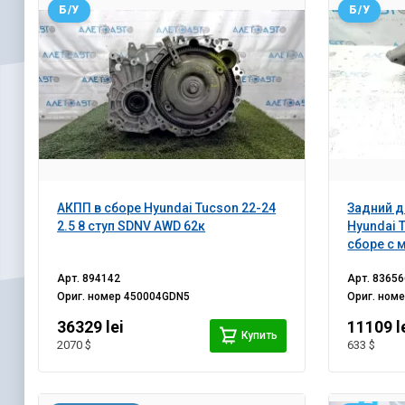
Б/У
Б/У
АКПП в сборе Hyundai Tucson 22-24
Задний 
2.5 8 ступ SDNV AWD 62к
Hyundai T
сборе с 
Арт.
894142
Арт.
83656
Ориг. номер
450004GDN5
Ориг. ном
36329 lei
11109 l
Купить
2070 $
633 $