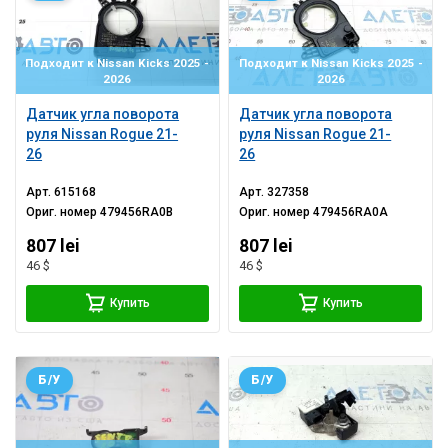
Подходит к Nissan Kicks 2025 -
Подходит к Nissan Kicks 2025 -
2026
2026
Датчик угла поворота
Датчик угла поворота
руля Nissan Rogue 21-
руля Nissan Rogue 21-
26
26
Арт.
615168
Арт.
327358
Ориг. номер
479456RA0B
Ориг. номер
479456RA0A
807 lei
807 lei
46 $
46 $
Купить
Купить
Б/У
Б/У