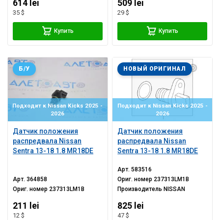
614 lei
509 lei
35 $
29 $
Купить
Купить
Б/У
НОВЫЙ ОРИГИНАЛ
Подходит к Nissan Kicks 2025 -
Подходит к Nissan Kicks 2025 -
2026
2026
Датчик положения
Датчик положения
распредвала Nissan
распредвала Nissan
Sentra 13-18 1.8 MR18DE
Sentra 13-18 1.8 MR18DE
Арт.
583516
Арт.
364858
Ориг. номер
237313LM1B
Ориг. номер
237313LM1B
Производитель
NISSAN
211 lei
825 lei
12 $
47 $