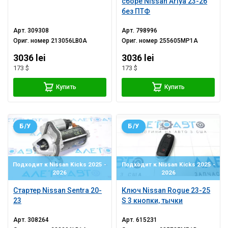
сборе Nissan Ariya 23-26
без ПТФ
Арт.
309308
Арт.
798996
Ориг. номер
213056LB0A
Ориг. номер
255605MP1A
3036 lei
3036 lei
173 $
173 $
Купить
Купить
Б/У
Б/У
Подходит к Nissan Kicks 2025 -
Подходит к Nissan Kicks 2025 -
2026
2026
Стартер Nissan Sentra 20-
Ключ Nissan Rogue 23-25
23
S 3 кнопки, тычки
Арт.
308264
Арт.
615231