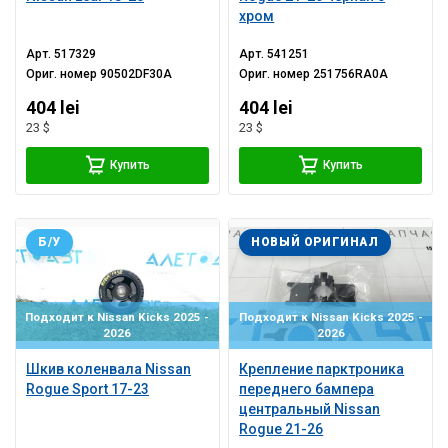
хром
Арт.
517329
Арт.
541251
Ориг. номер
90502DF30A
Ориг. номер
251756RA0A
404 lei
404 lei
23 $
23 $
Купить
Купить
Б/У
НОВЫЙ ОРИГИНАЛ
Подходит к Nissan Kicks 2025 -
Подходит к Nissan Kicks 2025 -
2026
2026
Шкив коленвала Nissan
Крепление парктроника
Rogue Sport 17-23
переднего бампера
центральный Nissan
Rogue 21-26