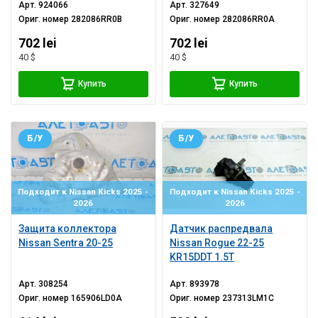
Арт.
924066
Арт.
327649
Ориг. номер
282086RR0B
Ориг. номер
282086RR0A
702 lei
702 lei
40 $
40 $
Купить
Купить
Б/У
Б/У
Подходит к Nissan Kicks 2025 -
Подходит к Nissan Kicks 2025 -
2026
2026
Защита коллектора
Датчик распредвала
Nissan Sentra 20-25
Nissan Rogue 22-25
KR15DDT 1.5T
Арт.
308254
Арт.
893978
Ориг. номер
165906LD0A
Ориг. номер
237313LM1C