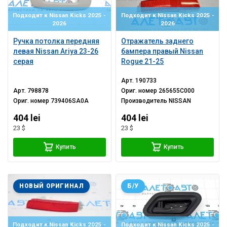
Подходит к Nissan Kicks 2025 -
Подходит к Nissan Kicks 2025 -
2026
2026
Ручка потолка передняя
Отражатель заднего
левая Nissan Ariya 23-26
бампера правый Nissan
серая
Rogue 21-25
Арт.
190733
Арт.
798878
Ориг. номер
265655C000
Ориг. номер
739406SA0A
Производитель
NISSAN
404 lei
404 lei
23 $
23 $
Купить
Купить
НОВЫЙ ОРИГИНАЛ
Б/У
Подходит к Nissan Kicks 2025 -
Подходит к Nissan Kicks 2025 -