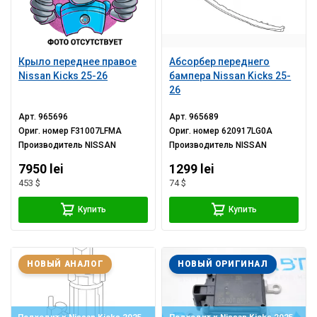
Крыло переднее правое
Абсорбер переднего
Nissan Kicks 25-26
бампера Nissan Kicks 25-
26
Арт.
965696
Арт.
965689
Ориг. номер
F31007LFMA
Ориг. номер
620917LG0A
Производитель
NISSAN
Производитель
NISSAN
7950 lei
1299 lei
453 $
74 $
Купить
Купить
НОВЫЙ АНАЛОГ
НОВЫЙ ОРИГИНАЛ