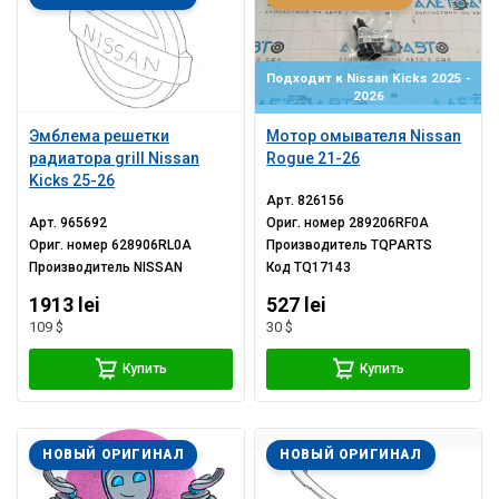
Подходит к Nissan Kicks 2025 -
2026
Эмблема решетки
Мотор омывателя Nissan
радиатора grill Nissan
Rogue 21-26
Kicks 25-26
Арт.
826156
Арт.
965692
Ориг. номер
289206RF0A
Ориг. номер
628906RL0A
Производитель
TQPARTS
Производитель
NISSAN
Код
TQ17143
1913 lei
527 lei
109 $
30 $
Купить
Купить
НОВЫЙ ОРИГИНАЛ
НОВЫЙ ОРИГИНАЛ