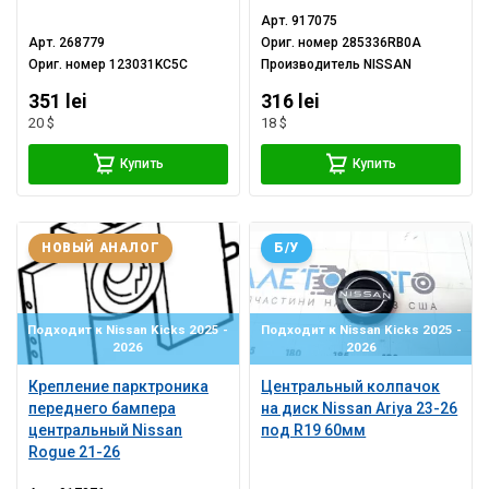
Арт.
917075
Арт.
268779
Ориг. номер
285336RB0A
Ориг. номер
123031KC5C
Производитель
NISSAN
351 lei
316 lei
20 $
18 $
Купить
Купить
НОВЫЙ АНАЛОГ
Б/У
Подходит к Nissan Kicks 2025 -
Подходит к Nissan Kicks 2025 -
2026
2026
Крепление парктроника
Центральный колпачок
переднего бампера
на диск Nissan Ariya 23-26
центральный Nissan
под R19 60мм
Rogue 21-26