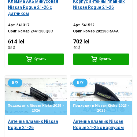
Клемма АКБ минусовая
Корпус антенны плавник
Nissan Rogue 21-26 с
Nissan Rogue 21-26
датчиком
Арт.
541317
Арт.
541522
Ориг. номер
2441200Q0C
Ориг. номер
282286RA4A
614 lei
702 lei
35 $
40 $
Купить
Купить
Б/У
Б/У
Подходит к Nissan Kicks 2025 -
Подходит к Nissan Kicks 2025 -
2026
2026
Антенна плавник Nissan
Антенна плавник Nissan
Rogue 21-26
Rogue 21-26 с корпусом