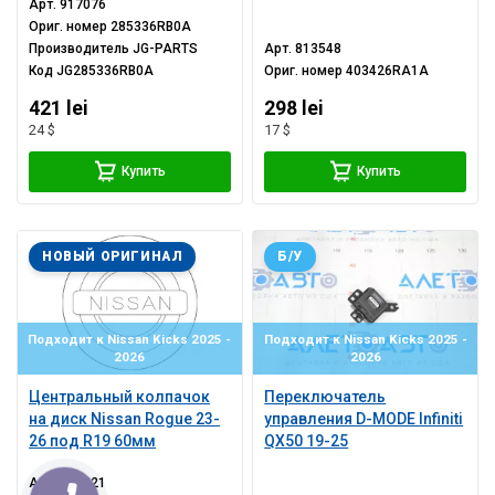
Арт.
917076
Ориг. номер
285336RB0A
Производитель
JG-PARTS
Арт.
813548
Код
JG285336RB0A
Ориг. номер
403426RA1A
421 lei
298 lei
24 $
17 $
Купить
Купить
НОВЫЙ ОРИГИНАЛ
Б/У
Подходит к Nissan Kicks 2025 -
Подходит к Nissan Kicks 2025 -
2026
2026
Центральный колпачок
Переключатель
на диск Nissan Rogue 23-
управления D-MODE Infiniti
26 под R19 60мм
QX50 19-25
Арт.
917221