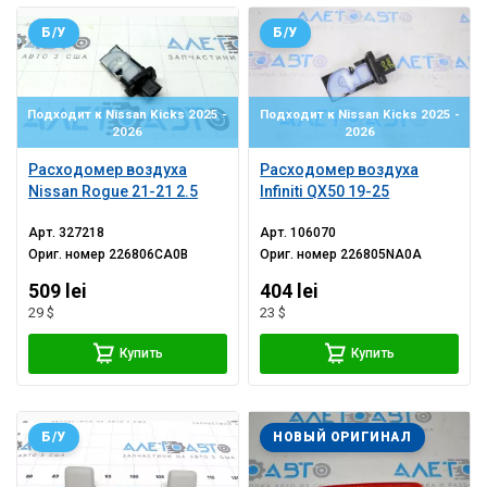
Б/У
Б/У
Подходит к Nissan Kicks 2025 -
Подходит к Nissan Kicks 2025 -
2026
2026
Расходомер воздуха
Расходомер воздуха
Nissan Rogue 21-21 2.5
Infiniti QX50 19-25
Арт.
327218
Арт.
106070
Ориг. номер
226806CA0B
Ориг. номер
226805NA0A
509 lei
404 lei
29 $
23 $
Купить
Купить
Б/У
НОВЫЙ ОРИГИНАЛ