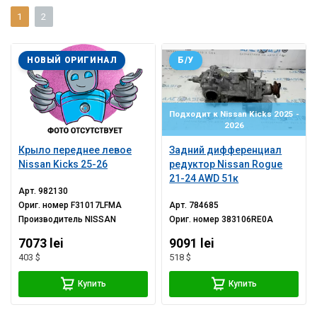
1
2
НОВЫЙ ОРИГИНАЛ
Б/У
Подходит к Nissan Kicks 2025 -
2026
Крыло переднее левое
Задний дифференциал
Nissan Kicks 25-26
редуктор Nissan Rogue
21-24 AWD 51к
Арт.
982130
Ориг. номер
F31017LFMA
Арт.
784685
Производитель
NISSAN
Ориг. номер
383106RE0A
7073 lei
9091 lei
403 $
518 $
Купить
Купить