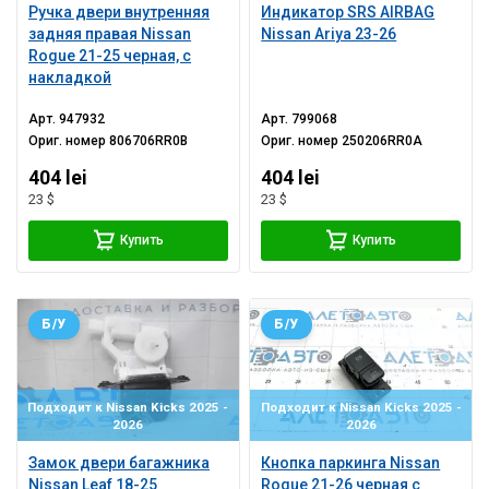
Ручка двери внутренняя
Индикатор SRS AIRBAG
задняя правая Nissan
Nissan Ariya 23-26
Rogue 21-25 черная, с
накладкой
Арт.
947932
Арт.
799068
Ориг. номер
806706RR0B
Ориг. номер
250206RR0A
404 lei
404 lei
23 $
23 $
Купить
Купить
Б/У
Б/У
Подходит к Nissan Kicks 2025 -
Подходит к Nissan Kicks 2025 -
2026
2026
Замок двери багажника
Кнопка паркинга Nissan
Nissan Leaf 18-25
Rogue 21-26 черная с