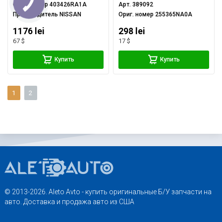
Ориг. номер
403426RA1A
Арт.
389092
Производитель
NISSAN
Ориг. номер
255365NA0A
1176 lei
298 lei
67 $
17 $
Купить
Купить
1
2
© 2013-2026. Aleto Avto - купить оригинальные Б/У запчасти на
авто. Доставка и продажа авто из США