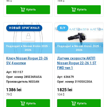
46 $
164 $
Купить
Купить
НОВЫЙ ОРИГИНАЛ
Б/У
Подходит к Nissan Kicks 2025 -
Подходит к Nissan Kicks 2025 -
2026
2026
Ключ Nissan Rogue 23-26
Датчик скорости АКПП
SV, 4 кнопки
Nissan Rogue 22-26 1.5T
FWD тип 1
Арт.
951157
Ориг. номер
285E36RA5A
Арт.
636679
Производитель
NISSAN
Ориг. номер
31935X230A
1386 lei
1825 lei
79 $
104 $
Купить
Купить