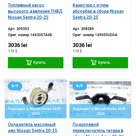
Топливный насос
Канистра с углем
высокого давления ТНВД
абсорбер в сборе Nissan
Nissan Sentra 20-25
Sentra 20-25
Арт.
309303
Арт.
308289
Ориг. номер
166305TA0B
Ориг. номер
149505UD0A
3036 lei
3036 lei
173 $
173 $
Купить
Купить
Б/У
Б/У
Подходит к Nissan Kicks 2025 -
Подходит к Nissan Kicks 2025 -
2026
2026
Охладитель масляный
Подрулевой
двс Nissan Sentra 20-25
переключатель гитара в