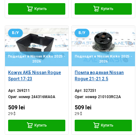
Купить
Купить
Б/У
Б/У
Подходит к Nissan Kicks 2025 -
Подходит к Nissan Kicks 2025 -
2026
2026
Кожух АКБ Nissan Rogue
Помпа водяная Nissan
Sport 17-23
Rogue 21-21 2.5
Арт.
269211
Арт.
327251
Ориг. номер
244316MA0A
Ориг. номер
210103RC2A
509 lei
509 lei
29 $
29 $
Купить
Купить