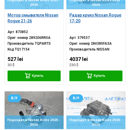
Подходит к Nissan Kicks 2025 -
Подходит к Nissan Kicks 2025 -
2026
2026
Мотор омывателя Nissan
Радар круиз Nissan Rogue
Rogue 21-26
17-20
Арт.
873852
Ориг. номер
289206RR0A
Арт.
379537
Производитель
TQPARTS
Ориг. номер
284385FA3A
Код
TQ17154
Производитель
NISSAN
527 lei
4037 lei
30 $
230 $
Купить
Купить
Б/У
Б/У
Подходит к Nissan Kicks 2025 -
Подходит к Nissan Kicks 2025 -
2026
2026