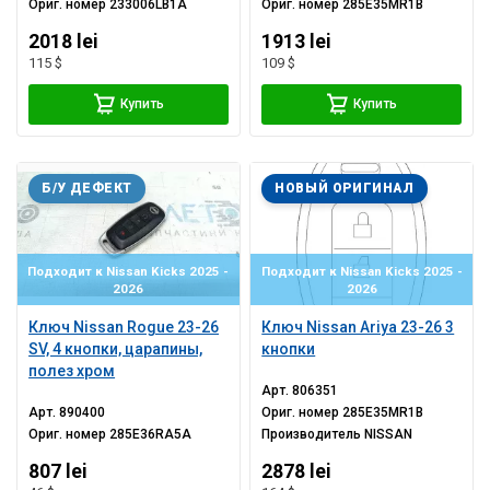
Ориг. номер
233006LB1A
Ориг. номер
285E35MR1B
2018 lei
1913 lei
115 $
109 $
Купить
Купить
Б/У ДЕФЕКТ
НОВЫЙ ОРИГИНАЛ
Подходит к Nissan Kicks 2025 -
Подходит к Nissan Kicks 2025 -
2026
2026
Ключ Nissan Rogue 23-26
Ключ Nissan Ariya 23-26 3
SV, 4 кнопки, царапины,
кнопки
полез хром
Арт.
806351
Арт.
890400
Ориг. номер
285E35MR1B
Ориг. номер
285E36RA5A
Производитель
NISSAN
807 lei
2878 lei