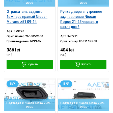
2026
2026
Отражатель заднего
Ручка двери внутренняя
бампера правый Nissan
задняя левая Nissan
Murano z51 09-14
Rogue 21-25 черная, с
накладкой
Арт.
379220
Ориг. номер
265605C000
Арт.
947931
Производитель
NISSAN
Ориг. номер
806716RR0B
386 lei
404 lei
22 $
23 $
Купить
Купить
Б/У
Б/У
Подходит к Nissan Kicks 2025 -
Подходит к Nissan Kicks 2025 -
2026
2026