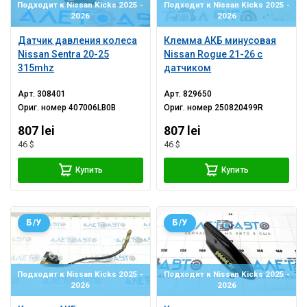
Подходит к Nissan Kicks 2025 -
Подходит к Nissan Kicks 2025 -
2026
2026
Датчик давления колеса
Клемма АКБ минусовая
Nissan Sentra 20-25
Nissan Rogue 21-26 с
315mhz
датчиком
Арт.
308401
Арт.
829650
Ориг. номер
407006LB0B
Ориг. номер
250820499R
807 lei
807 lei
46 $
46 $
Купить
Купить
Б/У
Б/У
Подходит к Nissan Kicks 2025 -
Подходит к Nissan Kicks 2025 -
2026
2026