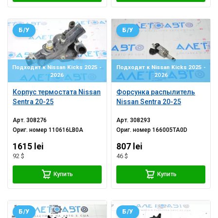
Б/У
Б/У
Подходит к Nissan Kicks 2025 -
Подходит к Nissan Kicks 2025 -
2026
2026
Корпус термостата Nissan
Форсунка распылитель
Sentra 20-25
Nissan Sentra 20-25
Арт.
308276
Арт.
308293
Ориг. номер
110616LB0A
Ориг. номер
166005TA0D
1615 lei
807 lei
92 $
46 $
Купить
Купить
Б/У
Б/У