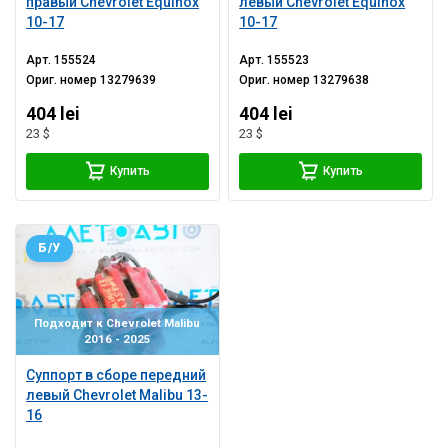
правый Chevrolet Equinox
левый Chevrolet Equinox
10-17
10-17
Арт.
155524
Арт.
155523
Ориг. номер
13279639
Ориг. номер
13279638
404 lei
404 lei
23 $
23 $
Купить
Купить
Б/У
Подходит к Chevrolet Malibu
2016 - 2025
Суппорт в сборе передний
левый Chevrolet Malibu 13-
16