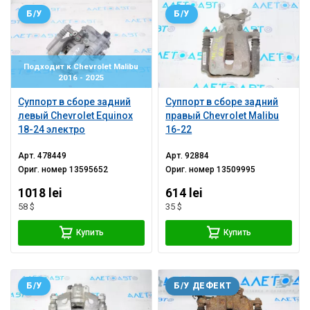
Б/У
Б/У
Подходит к Chevrolet Malibu
2016 - 2025
Суппорт в сборе задний
Суппорт в сборе задний
левый Chevrolet Equinox
правый Chevrolet Malibu
18-24 электро
16-22
Арт.
478449
Арт.
92884
Ориг. номер
13595652
Ориг. номер
13509995
1018 lei
614 lei
58 $
35 $
Купить
Купить
Б/У
Б/У ДЕФЕКТ