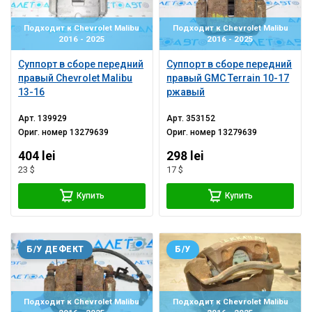
Подходит к Chevrolet Malibu
Подходит к Chevrolet Malibu
2016 - 2025
2016 - 2025
Суппорт в сборе передний
Суппорт в сборе передний
правый Chevrolet Malibu
правый GMC Terrain 10-17
13-16
ржавый
Арт.
139929
Арт.
353152
Ориг. номер
13279639
Ориг. номер
13279639
404 lei
298 lei
23 $
17 $
Купить
Купить
Б/У ДЕФЕКТ
Б/У
Подходит к Chevrolet Malibu
Подходит к Chevrolet Malibu