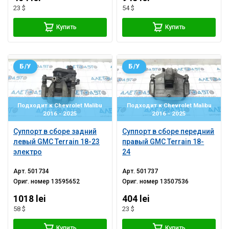
23 $
54 $
Купить
Купить
Б/У
Б/У
Подходит к Chevrolet Malibu
Подходит к Chevrolet Malibu
2016 - 2025
2016 - 2025
Суппорт в сборе задний
Суппорт в сборе передний
левый GMC Terrain 18-23
правый GMC Terrain 18-
электро
24
Арт.
501734
Арт.
501737
Ориг. номер
13595652
Ориг. номер
13507536
1018 lei
404 lei
58 $
23 $
Купить
Купить