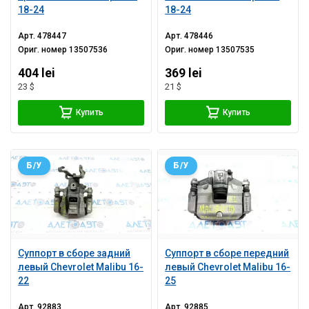
18-24
18-24
Арт.
478447
Арт.
478446
Ориг. номер
13507536
Ориг. номер
13507535
404 lei
369 lei
23 $
21 $
Купить
Купить
Б/У
Б/У
Суппорт в сборе задний
Суппорт в сборе передний
левый Chevrolet Malibu 16-
левый Chevrolet Malibu 16-
22
25
Арт.
92883
Арт.
92885