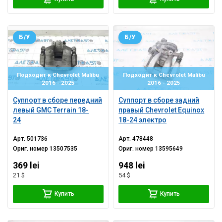
Б/У
Б/У
Подходит к Chevrolet Malibu
Подходит к Chevrolet Malibu
2016 - 2025
2016 - 2025
Суппорт в сборе передний
Суппорт в сборе задний
левый GMC Terrain 18-
правый Chevrolet Equinox
24
18-24 электро
Арт.
501736
Арт.
478448
Ориг. номер
13507535
Ориг. номер
13595649
369 lei
948 lei
21 $
54 $
Купить
Купить