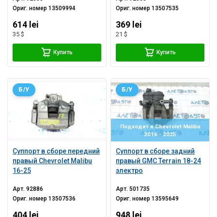
Ориг. номер
13509994
Ориг. номер
13507535
614 lei
369 lei
35 $
21 $
Купить
Купить
Б/У
Б/У
Подходит к Chevrolet Malibu
2016 - 2025
Суппорт в сборе передний
Суппорт в сборе задний
правый Chevrolet Malibu
правый GMC Terrain 18-24
16-25
электро
Арт.
92886
Арт.
501735
Ориг. номер
13507536
Ориг. номер
13595649
404 lei
948 lei