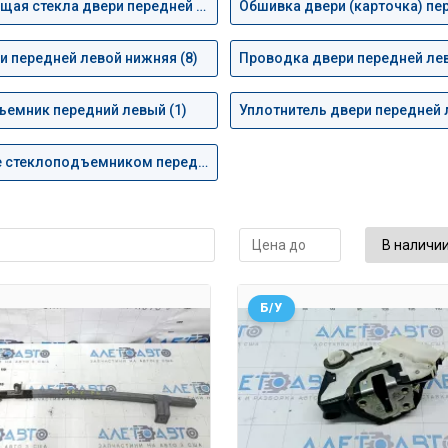
Направляющая стекла двери передней левой (2)
и передней левой нижняя (8)
Проводка двери передней лев
емник передний левый (1)
Уплотнитель двери передней л
Управление стеклоподъемником передним левым (1)
Б/У