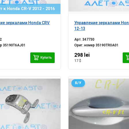
 к Honda CR-V 2012 - 2016
ие зеркалами Honda CRV
Управление зеркалами Hon
12-13
2
Арт.
347730
ер
35190T6AJ01
Ориг. номер
35190TR0A01
298 lei
Купить
17 $
Б/У