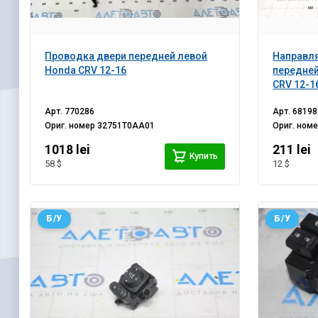
Проводка двери передней левой
Направл
Honda CRV 12-16
передней
CRV 12-1
Арт.
770286
Арт.
68198
Ориг. номер
32751T0AA01
Ориг. ном
1018 lei
211 lei
Купить
58 $
12 $
Б/У
Б/У