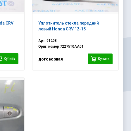
da CRV
Уплотнитель стекла передний
левый Honda CRV 12-15
Арт.
91208
Ориг. номер
72275T0AA01
Купить
Купить
договорная