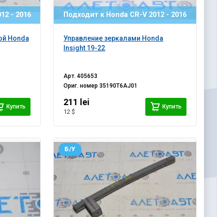
12 - 2016
Подходит к Honda CR-V 2012 - 2016
ой Honda
Управление зеркалами Honda
Insight 19-22
Арт.
405653
Ориг. номер
35190T6AJ01
211 lei
Купить
Купить
12 $
Б/У