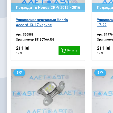
Подходит к Honda CR-V 2012 - 2016
Подходит
Управление зеркалами Honda
Управлен
Accord 13-17 черное
17-22
Арт.
350888
Арт.
34776
Ориг. номер
35190T6AJ01
Ориг. ном
211 lei
211 lei
Купить
12 $
12 $
Б/У
Б/У