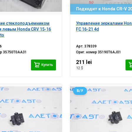
Подходит к Honda CR-V 20
ние стеклоподъемником
Управление зеркалами Hond
 левым Honda CRV 15-16
FC 16-21 4d
uto
6
Арт.
378339
ер
35750T0AA31
Ориг. номер
35190T6AJ01
i
211 lei
Купить
12 $
Б/У