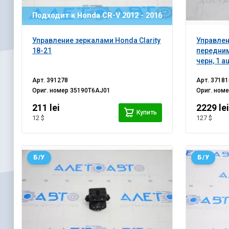
Подходит к Honda CR-V 2012 - 2016
Управление зеркалами Honda Clarity
Управле
18-21
передним
черн, 1 a
Арт.
391278
Арт.
37181
Ориг. номер
35190T6AJ01
Ориг. ном
211 lei
2229 le
Купить
12 $
127 $
Б/У
Б/У