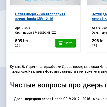
Петля двери нижняя передняя
Петля дв
левая Honda CRV 12-16
левая Ho
Арт.
91203
Арт.
91202
Ориг. номер
67460SDCH11ZZ
Ориг. ном
509 lei
298 lei
Купить
29 $
17 $
Купить Б/У оригинал с разборки Дверь передняя левая Honda
Тирасполе. Реальные фото автозапчасти в интернет-магазине
Частые вопросы про дверь п
Дверь передняя левая Honda CR-V 2012 - 2016 - можно л