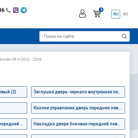
296
0
RU
RO
onda CR-V 2012 - 2016
вый (2)
Заглушка дверь-зеркало внутренняя передняя левая (1)
Кнопки управления дверь передняя левая (7)
Молдинг двери центральный передней левой (4)
Накладка двери боковая передней левой (2)