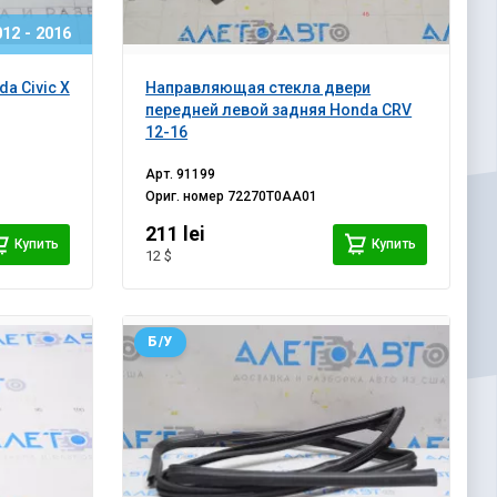
12 - 2016
a Civic X
Направляющая стекла двери
передней левой задняя Honda CRV
12-16
Арт.
91199
Ориг. номер
72270T0AA01
211 lei
Купить
Купить
12 $
Б/У