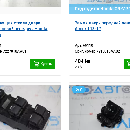
Подходит к Honda CR-V 20
яющая стекла двери
Замок двери передней лев
 левой передняя Honda
Accord 13-17
6
1
Арт.
65110
ер
72270T0AA01
Ориг. номер
72150T0AA02
404 lei
Купить
23 $
Б/У