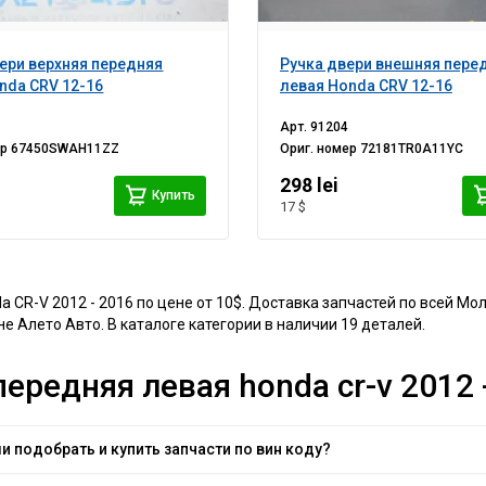
ери верхняя передняя
Ручка двери внешняя пере
nda CRV 12-16
левая Honda CRV 12-16
Арт.
91204
ер
67450SWAH11ZZ
Ориг. номер
72181TR0A11YC
298 lei
Купить
17 $
 CR-V 2012 - 2016 по цене от 10$. Доставка запчастей по всей Мо
 Алето Авто. В каталоге категории в наличии 19 деталей.
ередняя левая honda cr-v 2012 
и подобрать и купить запчасти по вин коду?