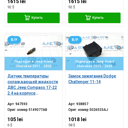
1615 lei
1615 lei
92 $
92 $
Купить
Купить
Б/У
Б/У
Подходит к Jeep Grand
Подходит к Jeep Grand
Cherokee 2011 - 2022
Cherokee 2011 - 2022
Датчик температуры
Замок зажигания Dodge
охлаждающей жидкости
Challenger 11-14
ДВС Jeep Compass 17-22
2.4 на корпусе
термостата
Арт.
947593
Арт.
938857
Ориг. номер
5149077AB
Ориг. номер
5026533AJ
105 lei
1018 lei
6 $
58 $