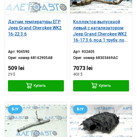
Датчик температуры ЕГР
Коллектор выпускной
Jeep Grand Cherokee WK2
левый с катализатором
16-22 3.6
Jeep Grand Cherokee WK2
16-17 3.6, под 1 трубу, под
2 трубы
Арт.
904590
Арт.
932405
Ориг. номер
68142905AB
Ориг. номер
68303469AC
509 lei
7073 lei
29 $
403 $
Купить
Купить
Б/У
Б/У