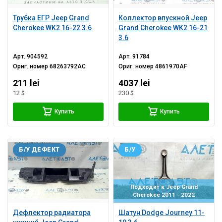
Трубка ЕГР Jeep Grand
Коллектор впускной Jeep
Cherokee WK2 16-22 3.6
Grand Cherokee WK2 16-21
3.6
Арт.
904592
Арт.
91784
Ориг. номер
68263792AC
Ориг. номер
4861970AF
211 lei
4037 lei
12 $
230 $
Купить
Купить
Б/У ДЕФЕКТ
Б/У
Подходит к Jeep Grand
Cherokee 2011 - 2022
Дефлектор радиатора
Шатун Dodge Journey 11-