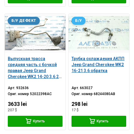
Б/У ДЕФЕКТ
Б/У
Выпускная трасса
Трубка охлаждения АКПП
средняя часть с бочкой
Jeep Grand Cherokee WK2
правая Jeep Grand
16-21 3.6 обратка
Cherokee WK2 14-20 3.6 2
трубы, примята
Арт.
932636
Арт.
663027
Ориг. номер
52022398AC
Ориг. номер
68244080AB
3633 lei
298 lei
207 $
17 $
Купить
Купить