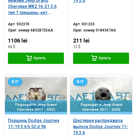
нижний Jeep Grand
19 3.6
Cherokee WK2 16-21 3.6
тип 1 трещины, нет
фрагмента
Арт.
932370
Арт.
931233
Ориг. номер
68328725AA
Ориг. номер
5184347AG
1106 lei
211 lei
63 $
12 $
Купить
Купить
Б/У
Б/У
Подходит к Jeep Grand
Подходит к Jeep Grand
Cherokee 2011 - 2022
Cherokee 2011 - 2022
Поршень Dodge Journey
Шестерня распредвала
11-19 3.6 h:52 d:96
выпуск Dodge Journey 11-
19 3.6