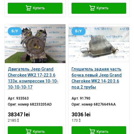
Купить
Купить
Б/У
Б/У
Двигатель Jeep Grand
Глушитель задняя часть
Cherokee WK2 17-22 3.6
бочка левый Jeep Grand
133к, компрессия 10-10-
Cherokee WK2 14-20 3.6
10-10-10-17
под 2 трубы
Арт.
933563
Арт.
91790
Ориг. номер
68233205AD
Ориг. номер
68276649AA
38347 lei
3036 lei
2185 $
173 $
Купить
Купить