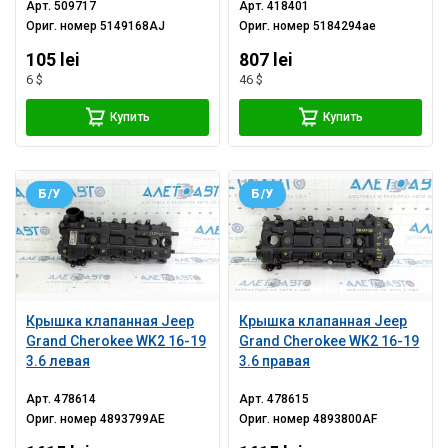
Арт.
509717
Арт.
418401
Ориг. номер
5149168AJ
Ориг. номер
5184294ae
105 lei
807 lei
6 $
46 $
Купить
Купить
Б/У
Б/У
Крышка клапанная Jeep
Крышка клапанная Jeep
Grand Cherokee WK2 16-19
Grand Cherokee WK2 16-19
3.6 левая
3.6 правая
Арт.
478614
Арт.
478615
Ориг. номер
4893799AE
Ориг. номер
4893800AF