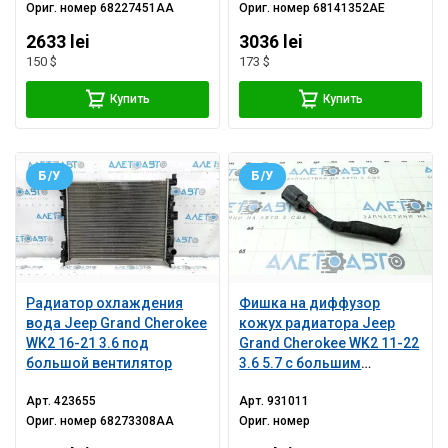
Ориг. номер
68227451AA
Ориг. номер
68141352AE
2633 lei
3036 lei
150 $
173 $
Купить
Купить
Б/У
Б/У
Радиатор охлаждения
Фишка на диффузор
вода Jeep Grand Cherokee
кожух радиатора Jeep
WK2 16-21 3.6 под
Grand Cherokee WK2 11-22
большой вентилятор
3.6 5.7 с большим
мотором
Арт.
423655
Арт.
931011
Ориг. номер
68273308AA
Ориг. номер