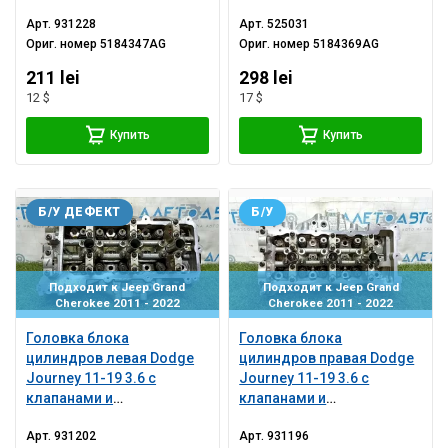
Арт.
931228
Арт.
525031
Ориг. номер
5184347AG
Ориг. номер
5184369AG
211 lei
298 lei
12 $
17 $
Купить
Купить
Б/У ДЕФЕКТ
Б/У
Подходит к Jeep Grand
Подходит к Jeep Grand
Cherokee 2011 - 2022
Cherokee 2011 - 2022
Головка блока
Головка блока
цилиндров левая Dodge
цилиндров правая Dodge
Journey 11-19 3.6 с
Journey 11-19 3.6 с
клапанами и
клапанами и
гидрокомпенсаторами
гидрокомпенсаторами
Арт.
931202
Арт.
931196
под шлифовку