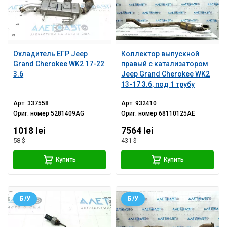
Охладитель ЕГР Jeep
Коллектор выпускной
Grand Cherokee WK2 17-22
правый с катализатором
3.6
Jeep Grand Cherokee WK2
13-17 3.6, под 1 трубу
Арт.
337558
Арт.
932410
Ориг. номер
5281409AG
Ориг. номер
68110125AE
1018 lei
7564 lei
58 $
431 $
Купить
Купить
Б/У
Б/У