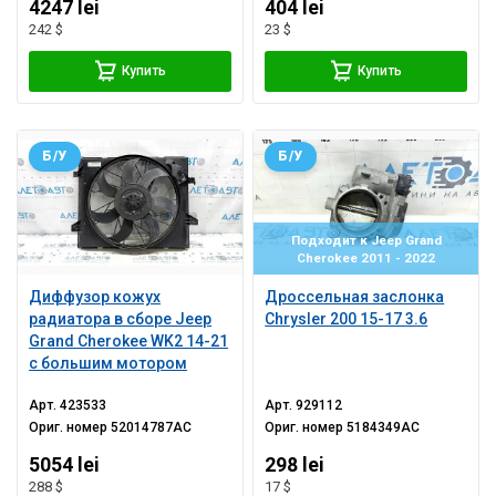
4247 lei
404 lei
242 $
23 $
Купить
Купить
Б/У
Б/У
Подходит к Jeep Grand
Cherokee 2011 - 2022
Диффузор кожух
Дроссельная заслонка
радиатора в сборе Jeep
Chrysler 200 15-17 3.6
Grand Cherokee WK2 14-21
с большим мотором
Арт.
423533
Арт.
929112
Ориг. номер
52014787AC
Ориг. номер
5184349AC
5054 lei
298 lei
288 $
17 $