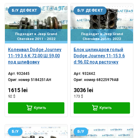
Б/У ДЕФЕКТ
Б/У ДЕФЕКТ
Подходит к Jeep Grand
Подходит к Jeep Grand
Cherokee 2011 - 2022
Cherokee 2011 - 2022
Коленвал Dodge Journey
Блок цилиндров голый
11-19 3.6 К:72,00 Ш:59,00
Dodge Journey 11-15 3.6
под шлифовку
d:96.02 под расточку
Арт.
932445
Арт.
932442
Ориг. номер
5184251AH
Ориг. номер
68225979AB
1615 lei
3036 lei
92 $
173 $
Купить
Купить
Б/У
Б/У