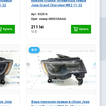
 правый
нижней планки телевизора левый
1-22
Jeep Grand Cherokee WK2 11-22
Арт.
932516
Ориг. номер
68053266AA
211 lei
Купить
Купить
12 $
Б/У
ре Jeep
Фара передняя правая в сборе Jeep