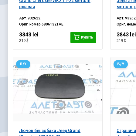
Grand Cherokee WK2 11-22 металл,
Jeep Gra
ржавая
металл, 
Арт.
932622
Арт.
93262
Ориг. номер
68061321AE
Ориг. ном
3843 lei
3843 le
Купить
219 $
219 $
Б/У
Б/У
Лючок бензобака Jeep Grand
Ограничи