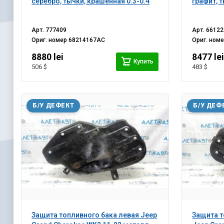
серебро, тычки, крашенная 0.3-0.4
графит, 
Арт.
777409
Арт.
66122
Ориг. номер
68214167AC
Ориг. ном
8880 lei
8477 le
Купить
506 $
483 $
Б/У ДЕФЕКТ
Б/У ДЕФ
Защита топливного бака левая Jeep
Защита т