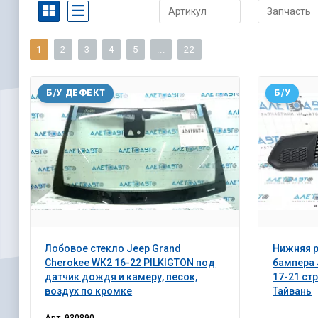
1
2
3
4
5
...
22
Б/У ДЕФЕКТ
Б/У
Лобовое стекло Jeep Grand
Нижняя 
Cherokee WK2 16-22 PILKIGTON под
бампера 
датчик дождя и камеру, песок,
17-21 стр
воздух по кромке
Тайвань
Арт.
930890