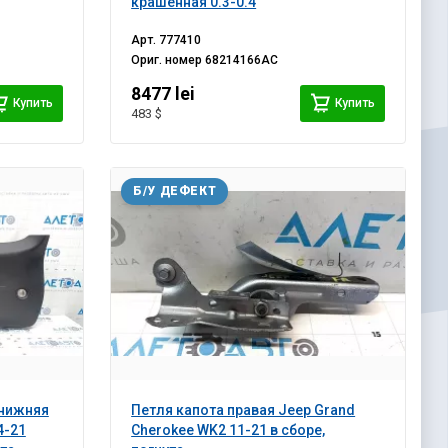
крашенная 0.3-0.4
Арт.
777410
Ориг. номер
68214166AC
8477 lei
Купить
Купить
483 $
Б/У ДЕФЕКТ
 нижняя
Петля капота правая Jeep Grand
4-21
Cherokee WK2 11-21 в сборе,