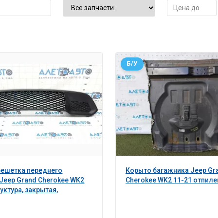
Б/У
решетка переднего
Корыто багажника Jeep Gr
Jeep Grand Cherokee WK2
Cherokee WK2 11-21 отпиле
уктура, закрытая,