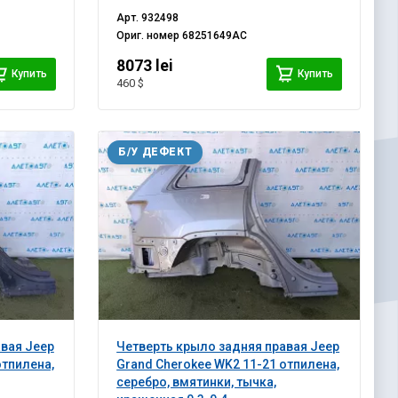
Арт.
932498
Ориг. номер
68251649AC
8073 lei
Купить
Купить
460 $
Б/У ДЕФЕКТ
вая Jeep
Четверть крыло задняя правая Jeep
отпилена,
Grand Cherokee WK2 11-21 отпилена,
серебро, вмятинки, тычка,