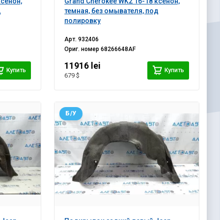
ксенон,
Grand Cherokee WK2 16-18 ксенон,
д
темная, без омывателя, под
полировку
Арт.
932406
Ориг. номер
68266648AF
11916 lei
Купить
Купить
679 $
Б/У