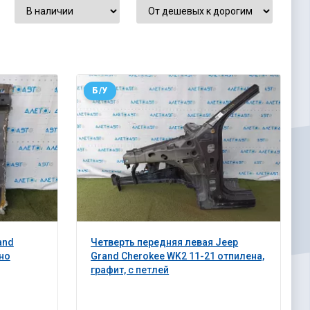
Б/У
and
Четверть передняя левая Jeep
но
Grand Cherokee WK2 11-21 отпилена,
графит, с петлей