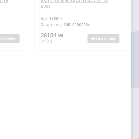
3-18
АКПП в сборе Toyota Rav4 13-18
AWD
Арт.
138617
Ориг. номер
305100R02084
38154 lei
в наличии
Нет
в наличии
2174 $