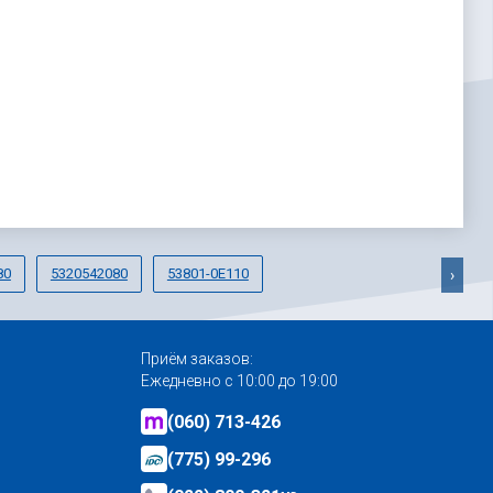
80
5320542080
53801-0E110
›
Приём заказов:
Ежедневно с 10:00 до 19:00
(060) 713-426
(775) 99-296