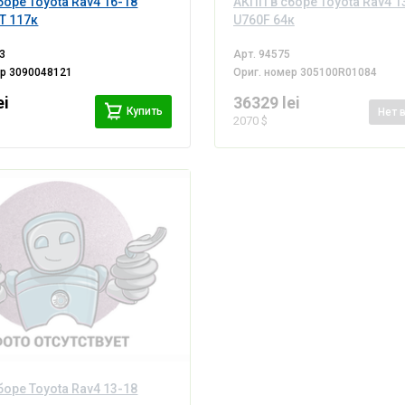
боре Toyota Rav4 16-18
АКПП в сборе Toyota Rav4 1
VT 117к
U760F 64к
3
Арт.
94575
ер
3090048121
Ориг. номер
305100R01084
ei
36329 lei
Купить
Нет
2070 $
боре Toyota Rav4 13-18