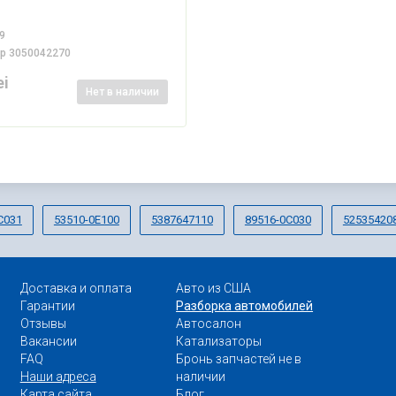
9
ер
3050042270
ei
Нет
в наличии
C031
53510-0E100
5387647110
89516-0C030
52535420
Доставка и оплата
Авто из США
Гарантии
Разборка автомобилей
Отзывы
Автосалон
Вакансии
Катализаторы
FAQ
Бронь запчастей не в
Наши адреса
наличии
Карта сайта
Блог