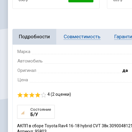
Подробности
Совместимость
Гарант
Марка
Автомобиль
Оригинал
да
Цена
4 (
2
оценки)
Состояние
Б/У
АКПП в сборе Toyota Rav4 16-18 hybrid CVT 38к 309004812
Артикул: 95803