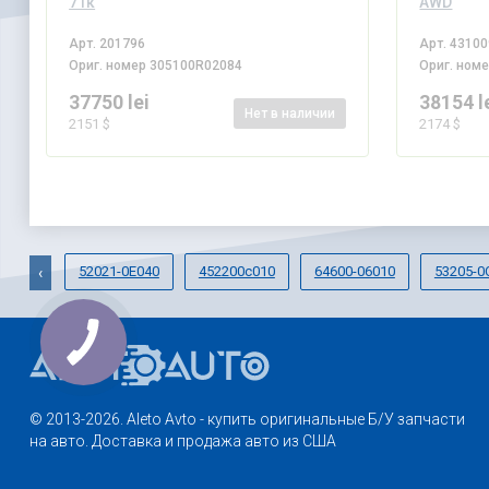
71к
AWD
Арт.
201796
Арт.
43100
Ориг. номер
305100R02084
Ориг. ном
37750 lei
38154 l
Нет
в наличии
2151 $
2174 $
52021-0E040
452200c010
64600-06010
53205-0
‹
© 2013-2026. Aleto Avto - купить оригинальные Б/У запчасти
на авто. Доставка и продажа авто из США