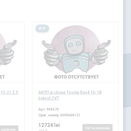
Б/У
15-21 2.5
АКПП в сборе Toyota Rav4 16-18
hybrid CVT
Арт.
904675
Ориг. номер
3090048121
12724 lei
Нет
в наличии
в наличии
725 $