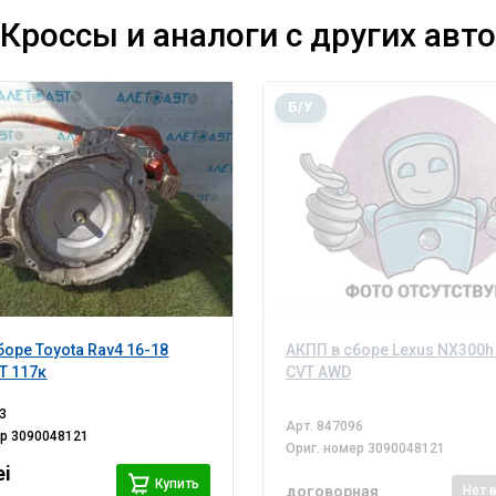
Кроссы и аналоги с других авто
Б/У
боре Toyota Rav4 16-18
АКПП в сборе Lexus NX300h 
VT 117к
CVT AWD
3
Арт.
847096
ер
3090048121
Ориг. номер
3090048121
ei
Купить
договорная
Нет