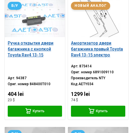
Б/У
НОВЫЙ АНАЛОГ
Ручка открытия двери
Амортизатор двери
багажника с кнопкой
багажника правый Toyota
Toyota Rav4 13-15
Rav4 13-15 электро
Арт.
873414
Ориг. номер
6891009110
Арт.
94387
Производитель
NTY
Ориг. номер
848400T010
Код
AETY034
404 lei
1299 lei
23 $
74 $
Купить
Купить