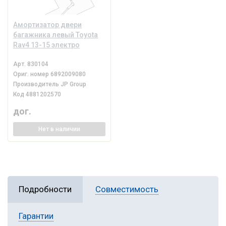
Амортизатор двери
багажника левый Toyota
Rav4 13-15 электро
Арт.
830104
Ориг. номер
6892009080
Производитель
JP Group
Код
4881202570
дог.
Нет
в наличии
Подробности
Совместимость
Гарантии