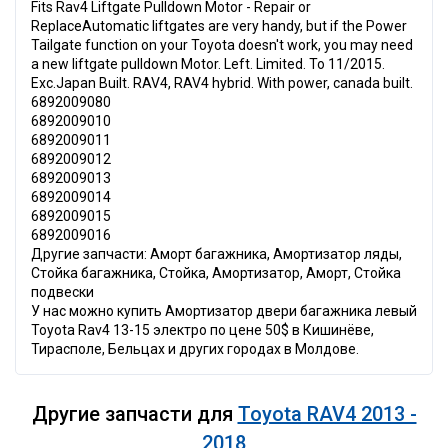
Fits Rav4 Liftgate Pulldown Motor - Repair or
ReplaceAutomatic liftgates are very handy, but if the Power
Tailgate function on your Toyota doesn't work, you may need
a new liftgate pulldown Motor. Left. Limited. To 11/2015.
Exc.Japan Built. RAV4, RAV4 hybrid. With power, canada built.
6892009080
6892009010
6892009011
6892009012
6892009013
6892009014
6892009015
6892009016
Другие запчасти: Аморт багажника, Амортизатор ляды,
Стойка багажника, Стойка, Амортизатор, Аморт, Стойка
подвески
У нас можно купить Амортизатор двери багажника левый
Toyota Rav4 13-15 электро по цене 50$ в Кишинёве,
Тирасполе, Бельцах и других городах в Молдове.
Другие запчасти для
Toyota RAV4 2013 -
2018