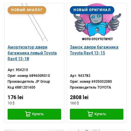
НОВЫЙ АНАЛОГ
НОВЫЙ ОРИГИНАЛ
Амортизатор двери
Замок двери багажника
багажника левый Toyota
Toyota Rav4 13-15
Rav4 13-18
Арт.
954210
Ориг. номер
689600R010
Арт.
943782
Производитель
JP Group
Ориг. номер
6935002080
Код
4881201600
Производитель
TOYOTA
176 lei
2808 lei
10 $
160 $
Купить
Купить