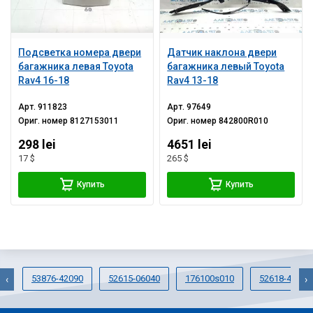
Подсветка номера двери
Датчик наклона двери
багажника левая Toyota
багажника левый Toyota
Rav4 16-18
Rav4 13-18
Арт.
911823
Арт.
97649
Ориг. номер
8127153011
Ориг. номер
842800R010
298 lei
4651 lei
17 $
265 $
Купить
Купить
53876-42090
52615-06040
176100s010
52618-47010
‹
›