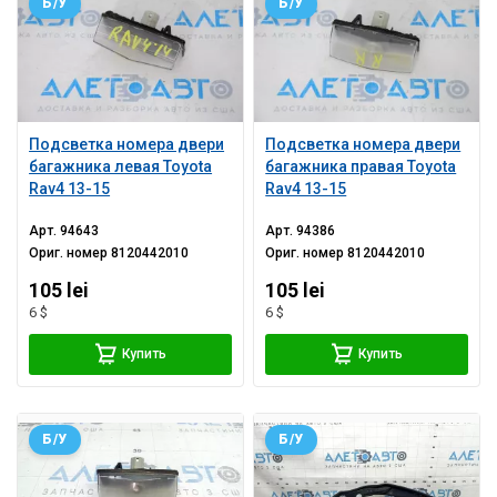
Б/У
Б/У
Подсветка номера двери
Подсветка номера двери
багажника левая Toyota
багажника правая Toyota
Rav4 13-15
Rav4 13-15
Арт.
94643
Арт.
94386
Ориг. номер
8120442010
Ориг. номер
8120442010
105 lei
105 lei
6 $
6 $
Купить
Купить
Б/У
Б/У