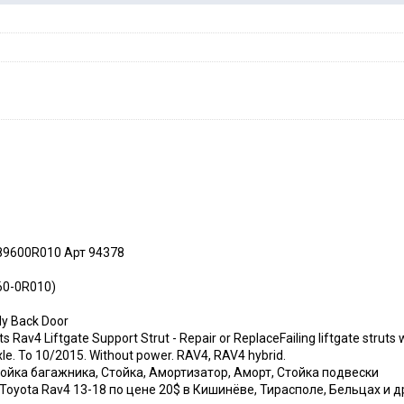
89600R010 Арт 94378
960-0R010)
ly Back Door
av4 Liftgate Support Strut - Repair or ReplaceFailing liftgate struts w
, xle. To 10/2015. Without power. RAV4, RAV4 hybrid.
ойка багажника, Стойка, Амортизатор, Аморт, Стойка подвески
oyota Rav4 13-18 по цене 20$ в Кишинёве, Тирасполе, Бельцах и д