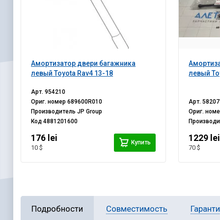
Амортизатор двери багажника
Амортиза
левый Toyota Rav4 13-18
левый To
Арт.
954210
Ориг. номер
689600R010
Арт.
58207
Производитель
JP Group
Ориг. ном
Код
4881201600
Производ
176 lei
1229 le
Купить
10 $
70 $
Подробности
Совместимость
Гарант