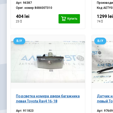
Арт.
94387
Производ
Ориг. номер
848400T010
Код
AETY0
404 lei
1299 le
Купить
23 $
74 $
Б/У
Б/У
Подсветка номера двери багажника
Датчик н
левая Toyota Rav4 16-18
левый To
Арт.
911823
Арт.
97649