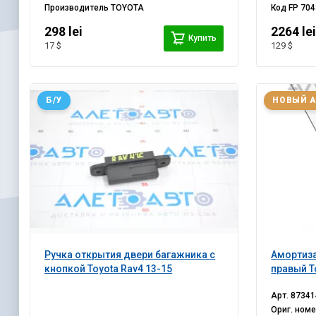
Производитель
TOYOTA
Код
FP 704
298 lei
2264 le
Купить
17 $
129 $
Б/У
НОВЫЙ 
Ручка открытия двери багажника с
Амортиза
кнопкой Toyota Rav4 13-15
правый T
Арт.
87341
Ориг. ном