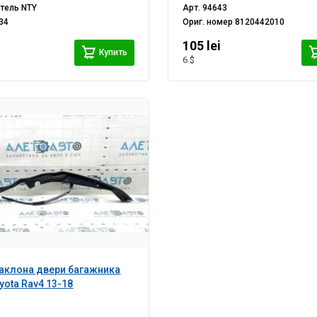
итель
NTY
Арт.
94643
34
Ориг. номер
8120442010
i
105 lei
Купить
6 $
аклона двери багажника
yota Rav4 13-18