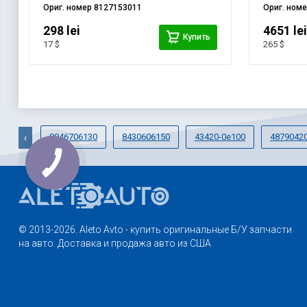
Ориг. номер
8127153011
Ориг. ном
298 lei
4651 le
Купить
17 $
265 $
8946706130
8430606150
43420-0e100
4879042
‹
© 2013-2026. Aleto Avto - купить оригинальные Б/У запчасти
на авто. Доставка и продажа авто из США