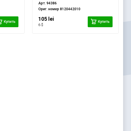
Арт.
94386
Ориг. номер
8120442010
105 lei
Купить
Купить
6 $