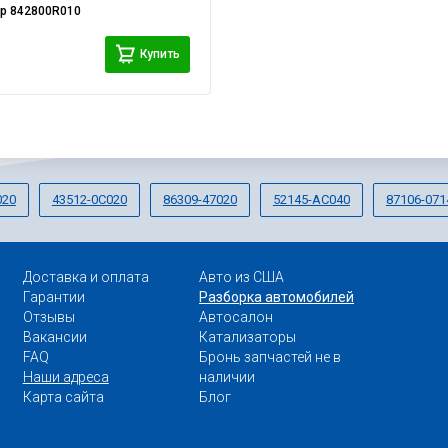
ер
842800R010
i
Купить
020
43512-0C020
86309-47020
52145-AC040
87106-071
Доставка и оплата
Авто из США
Гарантии
Разборка автомобилей
Отзывы
Автосалон
Вакансии
Катализаторы
FAQ
Бронь запчастей не в
Наши адреса
наличии
Карта сайта
Блог