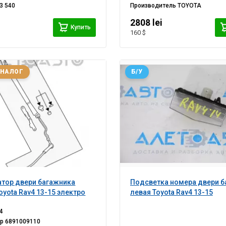
3 540
Производитель
TOYOTA
i
2808 lei
Купить
160 $
АНАЛОГ
Б/У
тор двери багажника
Подсветка номера двери б
oyota Rav4 13-15 электро
левая Toyota Rav4 13-15
4
ер
6891009110