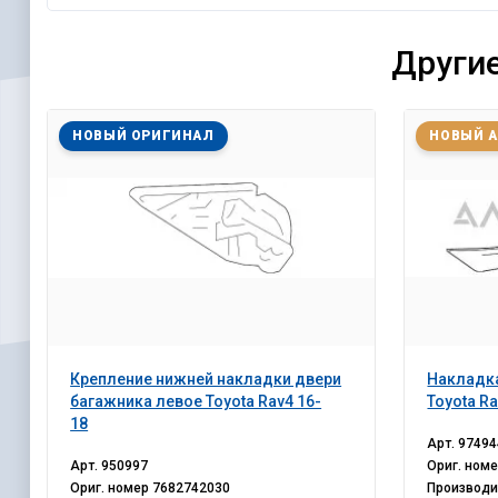
Другие
НОВЫЙ ОРИГИНАЛ
НОВЫЙ 
Крепление нижней накладки двери
Накладка
багажника левое Toyota Rav4 16-
Toyota Ra
18
Арт.
97494
Арт.
950997
Ориг. ном
Ориг. номер
7682742030
Производ