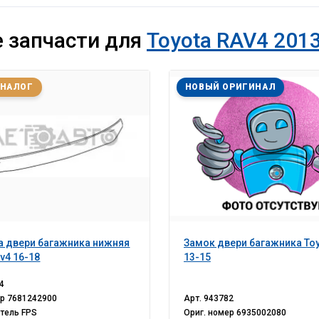
 запчасти для
Toyota RAV4 2013
АНАЛОГ
НОВЫЙ ОРИГИНАЛ
 двери багажника нижняя
Замок двери багажника Toy
v4 16-18
13-15
4
ер
7681242900
Арт.
943782
итель
FPS
Ориг. номер
6935002080