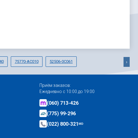
40
75770-AC010
52506-0C061
›
Приём заказов:
Ежедневно с 10:00 до 19:00
(060) 713-426
(775) 99-296
(022) 800-321
MD