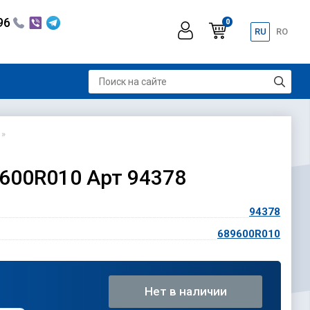
296
0
RU
RO
9600R010 Арт 94378
94378
689600R010
Нет в наличии