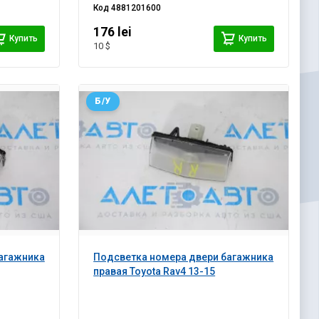
Код
4881201600
176 lei
Купить
Купить
10 $
Б/У
агажника
Подсветка номера двери багажника
правая Toyota Rav4 13-15