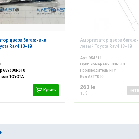
тор двери багажника
Амортизатор двери багажн
yota Rav4 13-18
левый Toyota Rav4 13-18
Арт.
954211
1
Ориг. номер
689600R010
ер
689600R010
Производитель
NTY
итель
TOYOTA
Код
AETY020
i
263 lei
Купить
Нет
15 $
ии