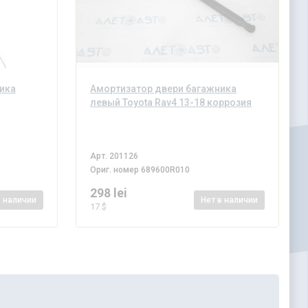
ика
Амортизатор двери багажника
левый Toyota Rav4 13-18 коррозия
Арт.
201126
Ориг. номер
689600R010
298 lei
в наличии
Нет
в наличии
17 $