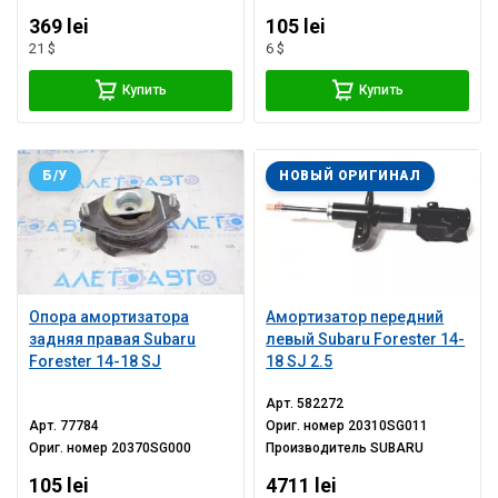
369 lei
105 lei
21 $
6 $
Купить
Купить
Б/У
НОВЫЙ ОРИГИНАЛ
Опора амортизатора
Амортизатор передний
задняя правая Subaru
левый Subaru Forester 14-
Forester 14-18 SJ
18 SJ 2.5
Арт.
582272
Арт.
77784
Ориг. номер
20310SG011
Ориг. номер
20370SG000
Производитель
SUBARU
105 lei
4711 lei