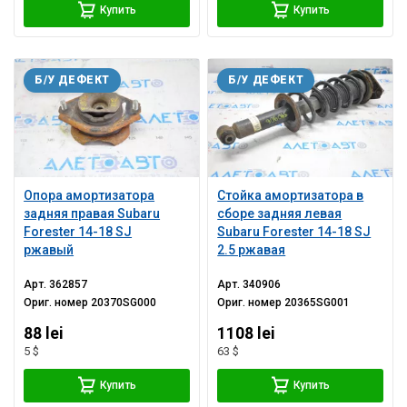
Купить
Купить
Б/У ДЕФЕКТ
Б/У ДЕФЕКТ
Опора амортизатора
Стойка амортизатора в
задняя правая Subaru
сборе задняя левая
Forester 14-18 SJ
Subaru Forester 14-18 SJ
ржавый
2.5 ржавая
Арт.
362857
Арт.
340906
Ориг. номер
20370SG000
Ориг. номер
20365SG001
88 lei
1108 lei
5 $
63 $
Купить
Купить