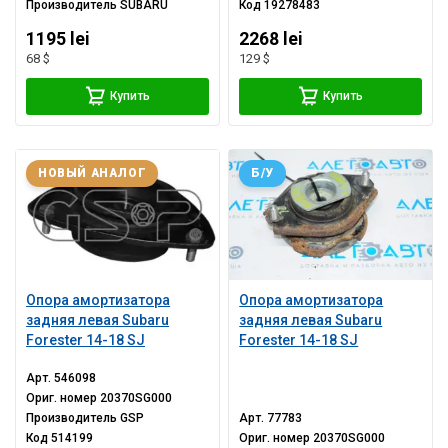
Производитель
SUBARU
Код
19278483
1195 lei
2268 lei
68 $
129 $
Купить
Купить
НОВЫЙ АНАЛОГ
Б/У
Опора амортизатора
Опора амортизатора
задняя левая Subaru
задняя левая Subaru
Forester 14-18 SJ
Forester 14-18 SJ
Арт.
546098
Ориг. номер
20370SG000
Производитель
GSP
Арт.
77783
Код
514199
Ориг. номер
20370SG000