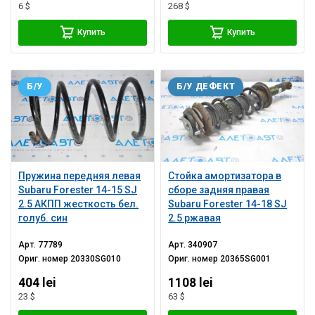
6 $
268 $
Купить
Купить
Б/У
Б/У ДЕФЕКТ
Пружина передняя левая
Стойка амортизатора в
Subaru Forester 14-15 SJ
сборе задняя правая
2.5 АКПП жесткость бел.
Subaru Forester 14-18 SJ
голуб. син
2.5 ржавая
Арт.
77789
Арт.
340907
Ориг. номер
20330SG010
Ориг. номер
20365SG001
404 lei
1108 lei
23 $
63 $