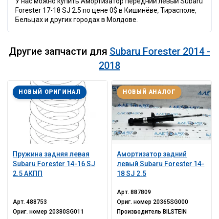
У нас можно купить Амортизатор передний левый Subaru
Forester 17-18 SJ 2.5 по цене 0$ в Кишинёве, Тирасполе,
Бельцах и других городах в Молдове.
Другие запчасти для
Subaru Forester 2014 -
2018
НОВЫЙ ОРИГИНАЛ
НОВЫЙ АНАЛОГ
Пружина задняя левая
Амортизатор задний
Subaru Forester 14-16 SJ
левый Subaru Forester 14-
2.5 АКПП
18 SJ 2.5
Арт.
887809
Арт.
488753
Ориг. номер
20365SG000
Ориг. номер
20380SG011
Производитель
BILSTEIN