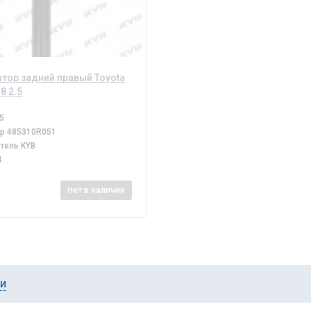
тор задний правый Toyota
8 2.5
5
ер
485310R051
итель
KYB
4
i
Нет
в наличии
ии