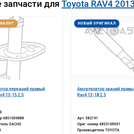
 запчасти для
Toyota RAV4 2013
АНАЛОГ
НОВЫЙ ОРИГИНАЛ
тор передний правый
Амортизатор задний правы
v4 13-15 2.5
Rav4 13-18 2.5
0
ер
4851009888
Арт.
582191
итель
SACHS
Ориг. номер
485310R051
8
Производитель
TOYOTA