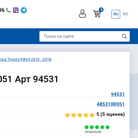
296
0
RU
RO
ра Toyota RAV4 2013 - 2018
051 Арт 94531
94531
485310R051
5 (
5
оценок)
отличное