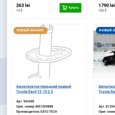
263 lei
1790 le
Купить
15 $
102 $
НОВЫЙ АНАЛОГ
НОВЫЙ 
Амортизатор передний правый
Амортиза
Toyota Rav4 13-15 2.5
Toyota Ra
Арт.
943448
Ориг. номер
4851009888
Арт.
81294
Производитель
SATO TECH
Ориг. ном