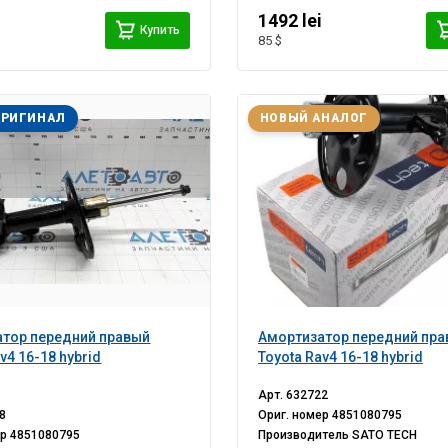
i
1492 lei
Купить
85 $
ОРИГИНАЛ
НОВЫЙ АНАЛОГ
тор передний правый
Амортизатор передний пр
v4 16-18 hybrid
Toyota Rav4 16-18 hybrid
Арт.
632722
8
Ориг. номер
4851080795
ер
4851080795
Производитель
SATO TECH