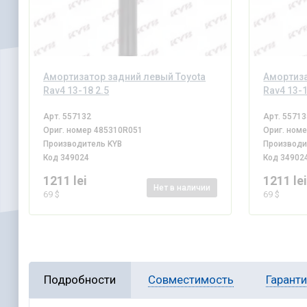
Амортизатор задний левый Toyota
Амортиза
Rav4 13-18 2.5
Rav4 13-1
Арт.
557132
Арт.
55713
Ориг. номер
485310R051
Ориг. ном
Производитель
KYB
Производ
Код
349024
Код
34902
1211 lei
1211 le
Нет
в наличии
69 $
69 $
Подробности
Совместимость
Гарант