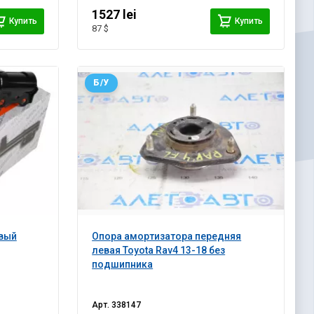
1527 lei
Купить
Купить
87 $
Б/У
авый
Опора амортизатора передняя
левая Toyota Rav4 13-18 без
подшипника
Арт.
338147