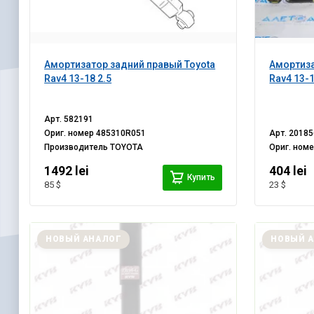
Амортизатор задний правый Toyota
Амортиза
Rav4 13-18 2.5
Rav4 13-
Арт.
582191
Ориг. номер
485310R051
Арт.
20185
Производитель
TOYOTA
Ориг. ном
1492 lei
404 lei
Купить
85 $
23 $
НОВЫЙ АНАЛОГ
НОВЫЙ 