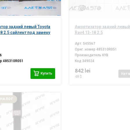
тор задний левый Toyota
Амортизатор задний левый
18 2.5 сайлент под замену
Rav4 13-18 2.5
Арт.
545567
Ориг. номер
485310R051
6
Производитель
KYB
ер
485310R051
Код
349024
842 lei
Купить
Нет
48 $
АНАЛОГ