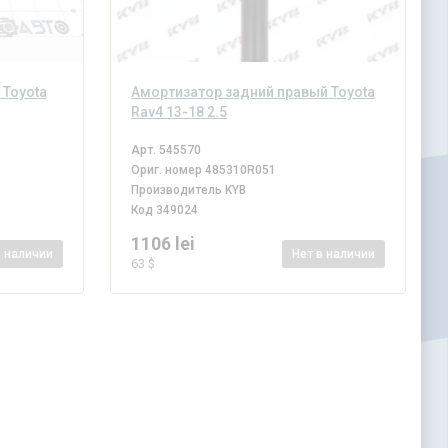
 Toyota
Амортизатор задний правый Toyota
Rav4 13-18 2.5
Арт.
545570
Ориг. номер
485310R051
Производитель
KYB
Код
349024
1106 lei
в наличии
Нет
в наличии
63 $