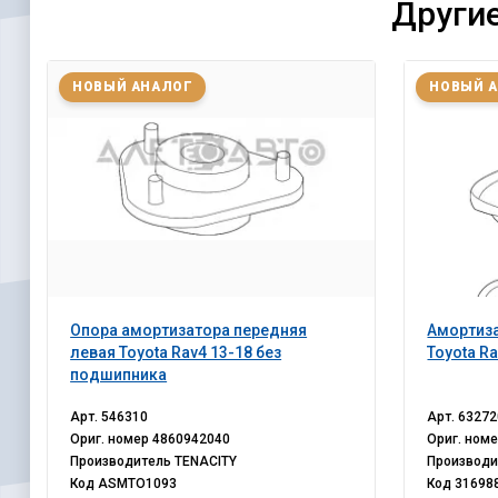
Другие
НОВЫЙ АНАЛОГ
НОВЫЙ 
Опора амортизатора передняя
Амортиза
левая Toyota Rav4 13-18 без
Toyota Ra
подшипника
Арт.
546310
Арт.
63272
Ориг. номер
4860942040
Ориг. ном
Производитель
TENACITY
Производ
Код
ASMTO1093
Код
31698