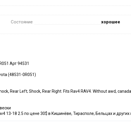
Состояние
хорошее
R051 Арт 94531
oyota (48531-0R051)
k, Rear Left; Shock, Rear Right. Fits Rav4 RAV4. Without awd, canada 
двески
4 13-18 2.5 по цене 30$ в Кишинёве, Тирасполе, Бельцах и других