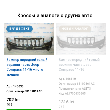
Кроссы и аналоги с других авто
Б/У ДЕФЕКТ
НОВЫЙ АНАЛОГ
Бампер передний голый
Бампер передний голый
верхняя часть Jeep
верхняя часть Jeep
Compass 11-16 много
Compass 11-16
трещин
Арт.
166110
Ориг. номер
68109861AC
Арт.
140035
Производитель
ALETO
Ориг. номер
68109861AD
Код
AL1700630605
702 lei
1316 lei
40 $
75 $