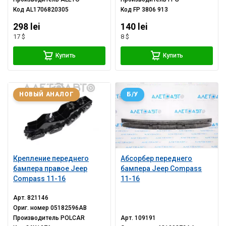
Код
AL1706820305
Код
FP 3806 913
298 lei
140 lei
17 $
8 $
Купить
Купить
НОВЫЙ АНАЛОГ
Б/У
Крепление переднего
Абсорбер переднего
бампера правое Jeep
бампера Jeep Compass
Compass 11-16
11-16
Арт.
821146
Ориг. номер
05182596AB
Производитель
POLCAR
Арт.
109191