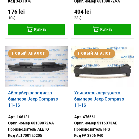
Код
34X1076
Ориг. номер
68109872AA
176 lei
404 lei
10 $
23 $
Купить
Купить
НОВЫЙ АНАЛОГ
НОВЫЙ АНАЛОГ
Абсорбер переднего
Усилитель переднего
бампера Jeep Compass
бампера Jeep Compass
11-16
11-16
Арт.
166131
Арт.
476661
Ориг. номер
68109872AA
Ориг. номер
5116373AE
Производитель
ALETO
Производитель
FPS
Код
AL1700120205
Код
FP 3806 940