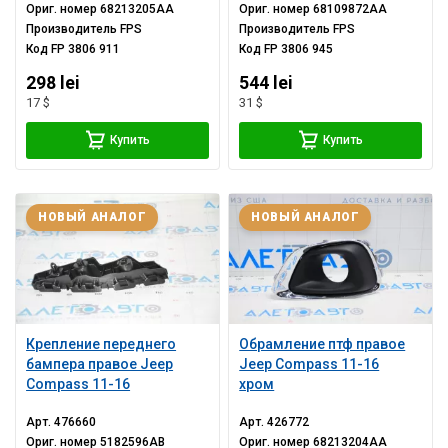
Ориг. номер
68213205AA
Ориг. номер
68109872AA
Производитель
FPS
Производитель
FPS
Код
FP 3806 911
Код
FP 3806 945
298 lei
544 lei
17 $
31 $
Купить
Купить
НОВЫЙ АНАЛОГ
НОВЫЙ АНАЛОГ
Крепление переднего
Обрамление птф правое
бампера правое Jeep
Jeep Compass 11-16
Compass 11-16
хром
Арт.
476660
Арт.
426772
Ориг. номер
5182596AB
Ориг. номер
68213204AA