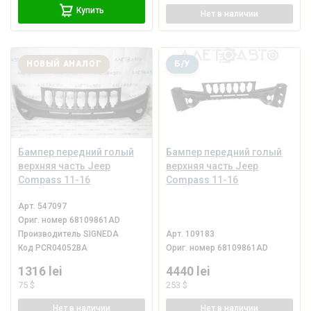
Купить
Нет
в наличии
НОВЫЙ АНАЛОГ
Б/У
Бампер передний голый
Бампер передний голый
верхняя часть Jeep
верхняя часть Jeep
Compass 11-16
Compass 11-16
Арт.
547097
Ориг. номер
68109861AD
Производитель
SIGNEDA
Арт.
109183
Код
PCR04052BA
Ориг. номер
68109861AD
1316 lei
4440 lei
75 $
253 $
Нет
в наличии
Нет
в наличии