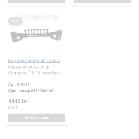
Б/У
Бампер передний голый
верхняя часть Jeep
Compass 11-16 серебро
Арт.
519011
Ориг. номер
68109861AB
4440 lei
253 $
Нет
в наличии