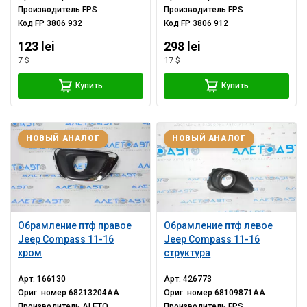
Производитель
FPS
Производитель
FPS
Код
FP 3806 932
Код
FP 3806 912
123 lei
298 lei
7 $
17 $
Купить
Купить
НОВЫЙ АНАЛОГ
НОВЫЙ АНАЛОГ
Обрамление птф правое
Обрамление птф левое
Jeep Compass 11-16
Jeep Compass 11-16
хром
структура
Арт.
166130
Арт.
426773
Ориг. номер
68213204AA
Ориг. номер
68109871AA
Производитель
ALETO
Производитель
FPS