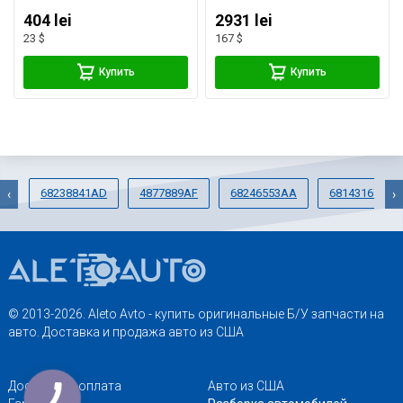
404 lei
2931 lei
23 $
167 $
Купить
Купить
68238841AD
4877889AF
68246553AA
68143167AB
‹
›
© 2013-2026. Aleto Avto - купить оригинальные Б/У запчасти на
авто. Доставка и продажа авто из США
Доставка и оплата
Авто из США