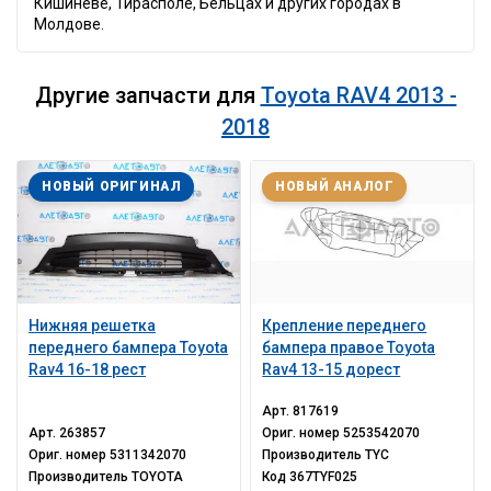
Кишинёве, Тирасполе, Бельцах и других городах в
Молдове.
Другие запчасти для
Toyota RAV4 2013 -
2018
НОВЫЙ ОРИГИНАЛ
НОВЫЙ АНАЛОГ
Нижняя решетка
Крепление переднего
переднего бампера Toyota
бампера правое Toyota
Rav4 16-18 рест
Rav4 13-15 дорест
Арт.
817619
Арт.
263857
Ориг. номер
5253542070
Ориг. номер
5311342070
Производитель
TYC
Производитель
TOYOTA
Код
367TYF025