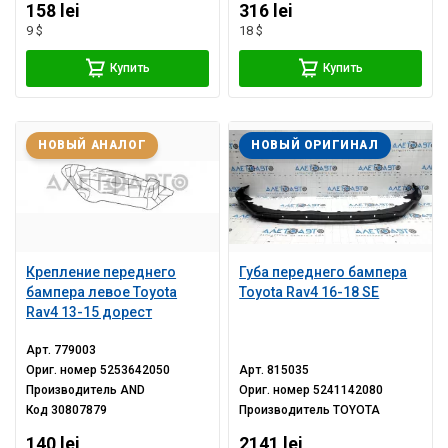
158 lei
316 lei
9 $
18 $
Купить
Купить
НОВЫЙ АНАЛОГ
НОВЫЙ ОРИГИНАЛ
Крепление переднего
Губа переднего бампера
бампера левое Toyota
Toyota Rav4 16-18 SE
Rav4 13-15 дорест
Арт.
779003
Ориг. номер
5253642050
Арт.
815035
Производитель
AND
Ориг. номер
5241142080
Код
30807879
Производитель
TOYOTA
140 lei
2141 lei