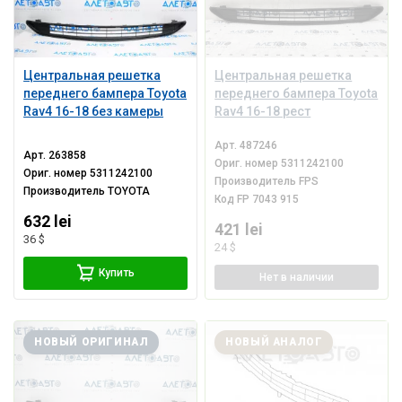
Центральная решетка
Центральная решетка
переднего бампера Toyota
переднего бампера Toyota
Rav4 16-18 без камеры
Rav4 16-18 рест
Арт.
487246
Арт.
263858
Ориг. номер
5311242100
Ориг. номер
5311242100
Производитель
FPS
Производитель
TOYOTA
Код
FP 7043 915
632 lei
421 lei
36 $
24 $
Купить
Нет
в наличии
НОВЫЙ ОРИГИНАЛ
НОВЫЙ АНАЛОГ