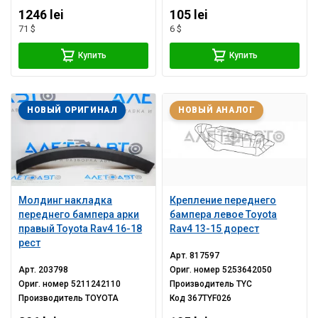
1246 lei
105 lei
71 $
6 $
Купить
Купить
НОВЫЙ ОРИГИНАЛ
НОВЫЙ АНАЛОГ
Молдинг накладка
Крепление переднего
переднего бампера арки
бампера левое Toyota
правый Toyota Rav4 16-18
Rav4 13-15 дорест
рест
Арт.
817597
Арт.
203798
Ориг. номер
5253642050
Ориг. номер
5211242110
Производитель
TYC
Производитель
TOYOTA
Код
367TYF026