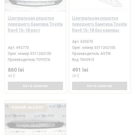
Центральная решетка
Центральная решетка
переднего бампера Toyota
переднего бампера Toyota
Rav4 16-18 рест
Rav4 16-18 без камеры
Арт.
635075
Арт.
492773
Ориг. номер
5311242100
Ориг. номер
5311242100
Производитель
AVTM
Производитель
TOYOTA
Код
7043915
860 lei
491 lei
49 $
28 $
Нет
в наличии
Нет
в наличии
НОВЫЙ АНАЛОГ