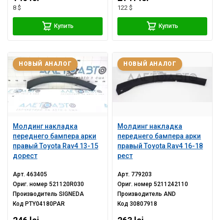
8 $
122 $
Купить
Купить
НОВЫЙ АНАЛОГ
НОВЫЙ АНАЛОГ
Молдинг накладка
Молдинг накладка
переднего бампера арки
переднего бампера арки
правый Toyota Rav4 13-15
правый Toyota Rav4 16-18
дорест
рест
Арт.
463405
Арт.
779203
Ориг. номер
521120R030
Ориг. номер
5211242110
Производитель
SIGNEDA
Производитель
AND
Код
PTY04180PAR
Код
30807918