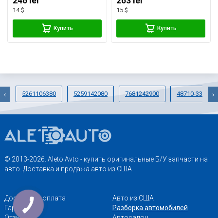
246 lei
263 lei
14 $
15 $
Купить
Купить
5261106380
5259142080
7681242900
48710-33080
‹
›
© 2013-2026. Aleto Avto - купить оригинальные Б/У запчасти на
авто. Доставка и продажа авто из США
Доставка и оплата
Авто из США
Гарантии
Разборка автомобилей
Отзывы
Автосалон