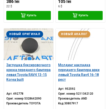
386 lei
105 lei
22 $
6 $
Купить
Купить
НОВЫЙ ОРИГИНАЛ
НОВЫЙ АНАЛОГ
Заглушка буксировочного
Молдинг накладка
крюка переднего бампера
переднего бампера арки
левая Toyota RAV4 13-15
левый Toyota Rav4 16-18
Korea built
рест
Арт.
952592
Арт.
492778
Ориг. номер
5211342120
Ориг. номер
5328642090
Производитель
AND
Производитель
TOYOTA
Код
30807917