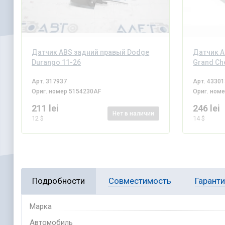
Датчик ABS задний правый Dodge
Датчик A
Durango 11-26
Grand Ch
Арт.
317937
Арт.
43301
Ориг. номер
5154230AF
Ориг. ном
211 lei
246 lei
Нет
в наличии
12 $
14 $
Подробности
Совместимость
Гарант
Марка
Автомобиль