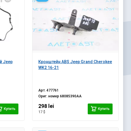
й Jeep
Кронштейн ABS Jeep Grand Cherokee
WK2 16-21
Арт.
477761
Ориг. номер
68085390AA
298 lei
Купить
Купить
17 $