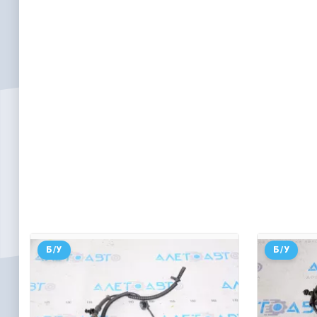
Б/У
Б/У