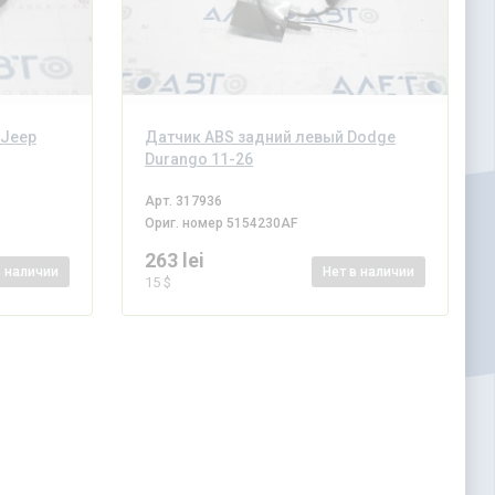
 Jeep
Датчик ABS задний левый Dodge
Durango 11-26
Арт.
317936
Ориг. номер
5154230AF
263 lei
в наличии
Нет
в наличии
15 $