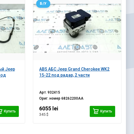
Б/У
ый Jeep
ABS АБС Jeep Grand Cherokee WK2
под
15-22 под радар, 2 части
Арт.
932415
Ориг. номер
68262200AA
6055 lei
Купить
Купить
345 $