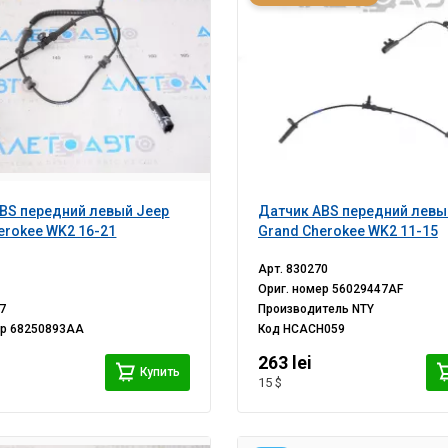
BS передний левый Jeep
Датчик ABS передний левы
erokee WK2 16-21
Grand Cherokee WK2 11-15
Арт.
830270
Ориг. номер
56029447AF
7
Производитель
NTY
ер
68250893AA
Код
HCACH059
263 lei
Купить
15 $