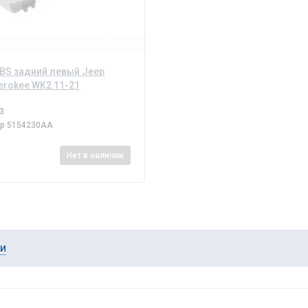
BS задний левый Jeep
erokee WK2 11-21
3
ер
5154230AA
Нет
в наличии
ии