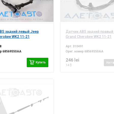
BS задний левый Jeep
Датчик ABS задний правый
erokee WK2 11-21
Grand Cherokee WK2 11-21
8
Арт.
310491
ер
68569550AA
Ориг. номер
68569550AA
246 lei
Купить
Нет
14 $