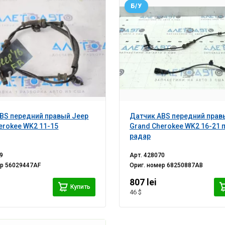
Б/У
BS передний правый Jeep
Датчик ABS передний прав
erokee WK2 11-15
Grand Cherokee WK2 16-21 
радар
9
Арт.
428070
ер
56029447AF
Ориг. номер
68250887AB
807 lei
Купить
46 $