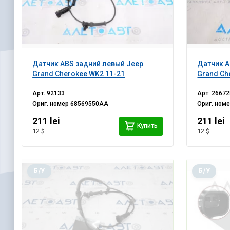
Датчик ABS задний левый Jeep
Датчик A
Grand Cherokee WK2 11-21
Grand Ch
Арт.
92133
Арт.
26672
Ориг. номер
68569550AA
Ориг. ном
211 lei
211 lei
Купить
12 $
12 $
Б/У
Б/У