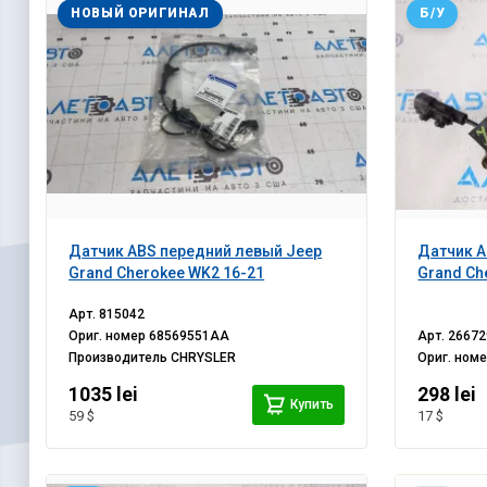
НОВЫЙ ОРИГИНАЛ
Б/У
Датчик ABS передний левый Jeep
Датчик A
Grand Cherokee WK2 16-21
Grand Ch
Арт.
815042
Ориг. номер
68569551AA
Арт.
26672
Производитель
CHRYSLER
Ориг. ном
1035 lei
298 lei
Купить
59 $
17 $