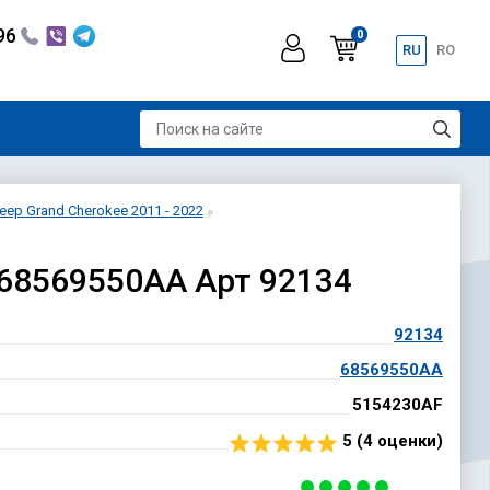
296
0
RU
RO
eep Grand Cherokee 2011 - 2022
 68569550AA Арт 92134
92134
68569550AA
5154230AF
5 (
4
оценки)