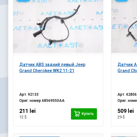
Датчик ABS задний левый Jeep
Датчик A
Grand Cherokee WK2 11-21
Grand Ch
Арт.
92133
Арт.
42806
Ориг. номер
68569550AA
Ориг. ном
211 lei
509 lei
Купить
12 $
29 $