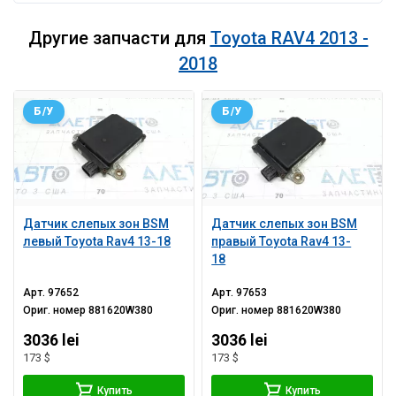
Другие запчасти для
Toyota RAV4 2013 -
2018
Б/У
Б/У
Датчик слепых зон BSM
Датчик слепых зон BSM
левый Toyota Rav4 13-18
правый Toyota Rav4 13-
18
Арт.
97652
Арт.
97653
Ориг. номер
881620W380
Ориг. номер
881620W380
3036 lei
3036 lei
173 $
173 $
Купить
Купить