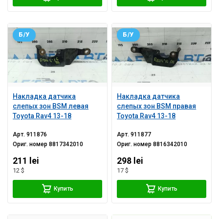
Б/У
Б/У
Накладка датчика
Накладка датчика
слепых зон BSM левая
слепых зон BSM правая
Toyota Rav4 13-18
Toyota Rav4 13-18
Арт.
911876
Арт.
911877
Ориг. номер
8817342010
Ориг. номер
8816342010
211 lei
298 lei
12 $
17 $
Купить
Купить