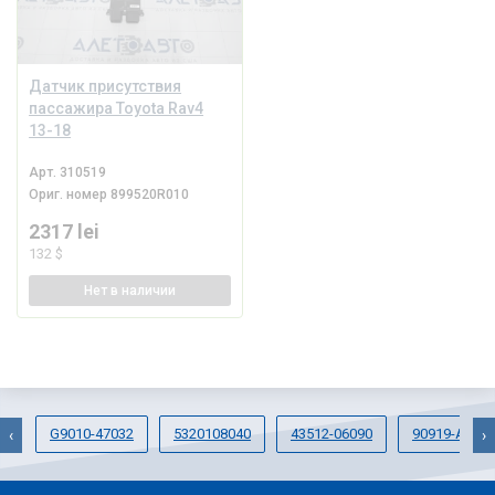
Датчик присутствия
пассажира Toyota Rav4
13-18
Арт.
310519
Ориг. номер
899520R010
2317 lei
132 $
Нет
в наличии
G9010-47032
5320108040
43512-06090
90919-A200
‹
›