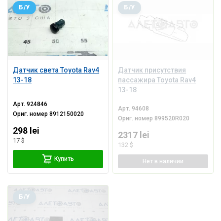
Б/У
Б/У
Датчик света Toyota Rav4
Датчик присутствия
13-18
пассажира Toyota Rav4
13-18
Арт.
924846
Арт.
94608
Ориг. номер
8912150020
Ориг. номер
899520R020
298 lei
2317 lei
17 $
132 $
Купить
Нет
в наличии
Б/У