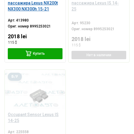
пассажира Lexus NX200t
пассажира Lexus IS 14-
NX300 NX300h 15-21
25
Арт.
413980
Арт.
95230
Ориг. номер
8995253021
Ориг. номер
8995253021
2018 lei
2018 lei
115 $
115 $
Купить
Нет
в наличии
Б/У
Occupant Sensor Lexus IS
14-25
Арт.
225558