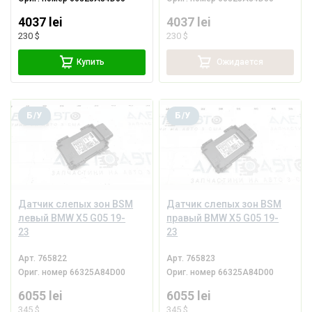
4037 lei
4037 lei
230 $
230 $
Купить
Ожидается
Б/У
Б/У
Датчик слепых зон BSM
Датчик слепых зон BSM
левый BMW X5 G05 19-
правый BMW X5 G05 19-
23
23
Арт.
765822
Арт.
765823
Ориг. номер
66325A84D00
Ориг. номер
66325A84D00
6055 lei
6055 lei
345 $
345 $