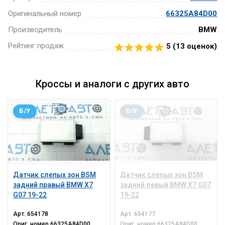
Оригинальный номер
66325A84D00
Производитель
BMW
Рейтинг продаж
5 (
13
оценок)
Кроссы и аналоги с других авто
Б/У
Б/У
Датчик слепых зон BSM
Датчик слепых зон BSM
задний правый BMW X7
задний левый BMW X7 G07
G07 19-22
19-22
Арт.
654178
Арт.
654177
Ориг. номер
66325A84D00
Ориг. номер
66325A84D00