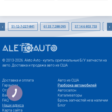
51-12-7-227-841
61 33 7 288 095
37 14 6 853 753
33-
‹
›
© 2013-2026. Aleto Avto - купить оригинальные Б/У запчасти на
авто. Доставка и продажа авто из США
Доставка и оплата
Авто из США
Гарантии
Разборка автомобилей
Отзывы
Автосалон
Вакансии
Катализаторы
FAQ
Бронь запчастей не в наличии
Наши адреса
Блог
Карта сайта