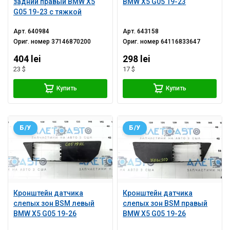
задний правый BMW X5
BMW X5 G05 19-23
G05 19-23 с тяжкой
Арт.
640984
Арт.
643158
Ориг. номер
37146870200
Ориг. номер
64116833647
404 lei
298 lei
23 $
17 $
Купить
Купить
Б/У
Б/У
Кронштейн датчика
Кронштейн датчика
слепых зон BSM левый
слепых зон BSM правый
BMW X5 G05 19-26
BMW X5 G05 19-26