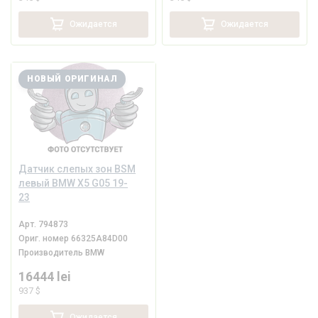
Ожидается
Ожидается
НОВЫЙ ОРИГИНАЛ
Датчик слепых зон BSM
левый BMW X5 G05 19-
23
Арт.
794873
Ориг. номер
66325A84D00
Производитель
BMW
16444 lei
937 $
Ожидается