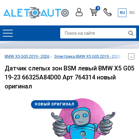
0
RU
RO
BMW X5 G05 2019 - 2026
Электрика BMW X5 G05 2019 - 2026
Датчик
Датчик слепых зон BSM левый BMW X5 G05
19-23 66325A84D00 Арт 764314 новый
оригинал
НОВЫЙ ОРИГИНАЛ