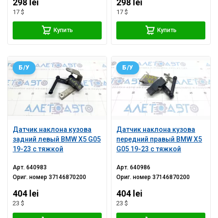
298 lei
298 lei
17 $
17 $
Купить
Купить
Б/У
Б/У
Датчик наклона кузова
Датчик наклона кузова
задний левый BMW X5 G05
передний правый BMW X5
19-23 с тяжкой
G05 19-23 с тяжкой
Арт.
640983
Арт.
640986
Ориг. номер
37146870200
Ориг. номер
37146870200
404 lei
404 lei
23 $
23 $