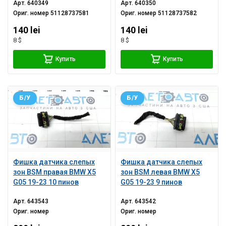
Арт.
640349
Арт.
640350
Ориг. номер
51128737581
Ориг. номер
51128737582
140 lei
140 lei
8 $
8 $
Купить
Купить
Б/У
Б/У
Фишка датчика слепых
Фишка датчика слепых
зон BSM правая BMW X5
зон BSM левая BMW X5
G05 19-23 10 пинов
G05 19-23 9 пинов
Арт.
643543
Арт.
643542
Ориг. номер
Ориг. номер