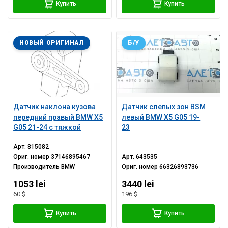
Купить
Купить
НОВЫЙ ОРИГИНАЛ
Б/У
Датчик наклона кузова
Датчик слепых зон BSM
передний правый BMW X5
левый BMW X5 G05 19-
G05 21-24 с тяжкой
23
Арт.
815082
Ориг. номер
37146895467
Арт.
643535
Производитель
BMW
Ориг. номер
66326893736
1053 lei
3440 lei
60 $
196 $
Купить
Купить