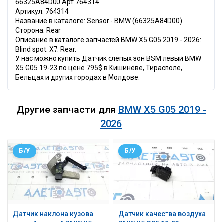
66325A84D00 Арт 764314
Артикул: 764314
Название в каталоге: Sensor - BMW (66325A84D00)
Сторона: Rear
Описание в каталоге запчастей BMW X5 G05 2019 - 2026:
Blind spot. X7. Rear.
У нас можно купить Датчик слепых зон BSM левый BMW
X5 G05 19-23 по цене 795$ в Кишинёве, Тирасполе,
Бельцах и других городах в Молдове.
Другие запчасти для
BMW X5 G05 2019 -
2026
Б/У
Б/У
Датчик наклона кузова
Датчик качества воздуха