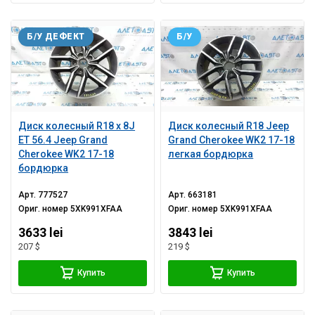
Б/У ДЕФЕКТ
Б/У
Диск колесный R18 x 8J
Диск колесный R18 Jeep
ET 56.4 Jeep Grand
Grand Cherokee WK2 17-18
Cherokee WK2 17-18
легкая бордюрка
бордюрка
Арт.
777527
Арт.
663181
Ориг. номер
5XK991XFAA
Ориг. номер
5XK991XFAA
3633 lei
3843 lei
207 $
219 $
Купить
Купить