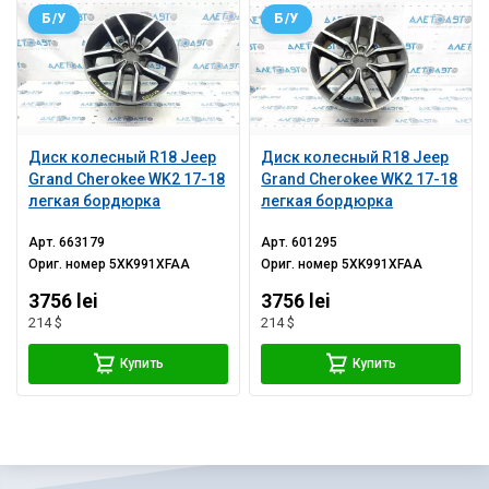
Б/У
Б/У
Диск колесный R18 Jeep
Диск колесный R18 Jeep
Grand Cherokee WK2 17-18
Grand Cherokee WK2 17-18
легкая бордюрка
легкая бордюрка
Арт.
663179
Арт.
601295
Ориг. номер
5XK991XFAA
Ориг. номер
5XK991XFAA
3756 lei
3756 lei
214 $
214 $
Купить
Купить