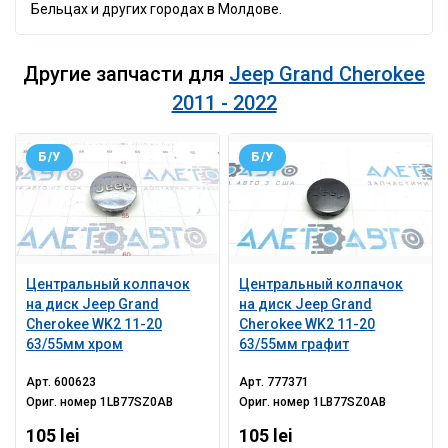
Бельцах и других городах в Молдове.
Другие запчасти для
Jeep Grand Cherokee
2011 - 2022
Б/У
Б/У
Центральный колпачок
Центральный колпачок
на диск Jeep Grand
на диск Jeep Grand
Cherokee WK2 11-20
Cherokee WK2 11-20
63/55мм хром
63/55мм графит
Арт.
600623
Арт.
777371
Ориг. номер
1LB77SZ0AB
Ориг. номер
1LB77SZ0AB
105 lei
105 lei