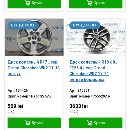
Купить
Купить
Б/У ДЕФЕКТ
Б/У ДЕФЕКТ
Диск колесный R17 Jeep
Диск колесный R18 x 8J
Grand Cherokee WK2 11-13
ET56.4 Jeep Grand
погнут
Cherokee WK2 17-21
легкая бордюрка
Арт.
154426
Арт.
845951
Ориг. номер
1HX64GSAAB
Ориг. номер
4755529AA
509 lei
3633 lei
29 $
207 $
Купить
Купить