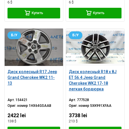
6 $
6 $
Купить
Купить
Б/У
Б/У
Диск колесный R17 Jeep
Диск колесный R18 x 8J
Grand Cherokee WK2 11-
ET 56.4 Jeep Grand
13
Cherokee WK2 17-18
легкая бордюрка
Арт.
154421
Арт.
777528
Ориг. номер
1HX64GSAAB
Ориг. номер
5XK991XFAA
2422 lei
3738 lei
138 $
213 $