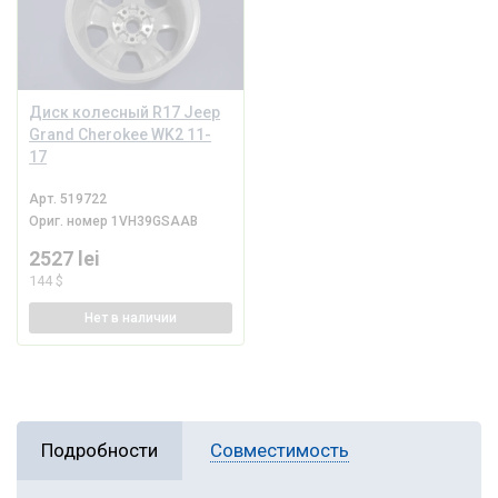
Диск колесный R17 Jeep
Grand Cherokee WK2 11-
17
Арт.
519722
Ориг. номер
1VH39GSAAB
2527 lei
144 $
Нет
в наличии
Подробности
Совместимость