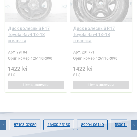
Диск колесный R17
Диск колесный R17
Toyota Rav4 13-18
Toyota Rav4 13-18
железка
железка
Арт.
99104
Арт.
201771
Ориг. номер
426110R090
Ориг. номер
426110R090
1422 lei
1422 lei
81 $
81 $
Нет
в наличии
Нет
в наличии
87103-02080
16400-25130
89904-06140
53301-0C03
‹
›