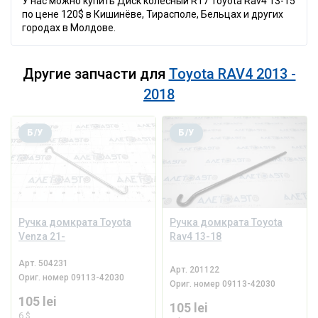
У нас можно купить Диск колесный R17 Toyota Rav4 13-15
по цене 120$ в Кишинёве, Тирасполе, Бельцах и других
городах в Молдове.
Другие запчасти для
Toyota RAV4 2013 -
2018
Б/У
Б/У
Ручка домкрата Toyota
Ручка домкрата Toyota
Venza 21-
Rav4 13-18
Арт.
504231
Арт.
201122
Ориг. номер
09113-42030
Ориг. номер
09113-42030
105 lei
105 lei
6 $