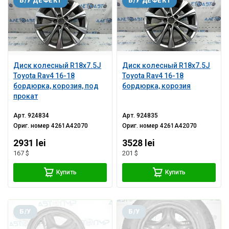
Б/У ДЕФЕКТ
Б/У ДЕФЕКТ
Диск колесный R18х7.5J
Диск колесный R18х7.5J
Toyota Rav4 16-18
Toyota Rav4 16-18
бордюрка, корозия, под
бордюрка, корозия
прокат
Арт.
924834
Арт.
924835
Ориг. номер
4261A42070
Ориг. номер
4261A42070
2931 lei
3528 lei
167 $
201 $
Купить
Купить
Б/У
Б/У