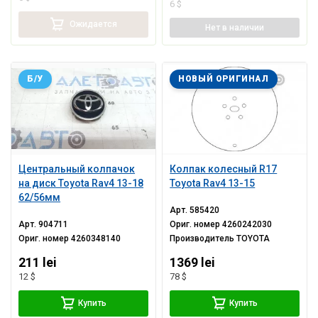
6 $
Ожидается
Нет
в наличии
Б/У
НОВЫЙ ОРИГИНАЛ
Центральный колпачок
Колпак колесный R17
на диск Toyota Rav4 13-18
Toyota Rav4 13-15
62/56мм
Арт.
585420
Арт.
904711
Ориг. номер
4260242030
Ориг. номер
4260348140
Производитель
TOYOTA
211 lei
1369 lei
12 $
78 $
Купить
Купить