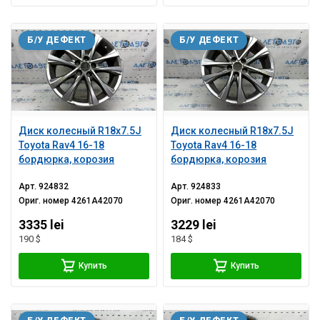
Б/У ДЕФЕКТ
Б/У ДЕФЕКТ
Диск колесный R18х7.5J
Диск колесный R18х7.5J
Toyota Rav4 16-18
Toyota Rav4 16-18
бордюрка, корозия
бордюрка, корозия
Арт.
924832
Арт.
924833
Ориг. номер
4261A42070
Ориг. номер
4261A42070
3335 lei
3229 lei
190 $
184 $
Купить
Купить