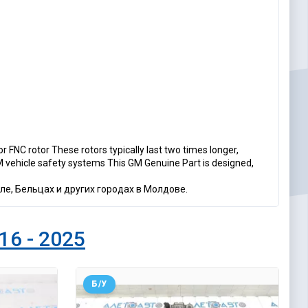
 FNC rotor These rotors typically last two times longer,
 vehicle safety systems This GM Genuine Part is designed,
ле, Бельцах и других городах в Молдове.
16 - 2025
Б/У