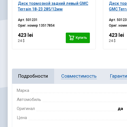
Диск тормозной задний левый GMC
Диск тор
Terrain 18-23 285/12мм
GMC Terr
Арт.
501231
Арт.
50123
Ориг. номер
13517854
Ориг. ном
423 lei
423 lei
Купить
24 $
24 $
Подробности
Совместимость
Гарант
Марка
Автомобиль
Оригинал
да
Цена