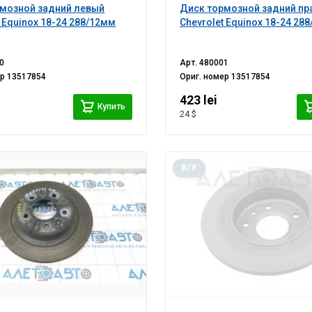
мозной задний левый
Диск тормозной задний пр
t Equinox 18-24 288/12мм
Chevrolet Equinox 18-24 28
0
Арт.
480001
ер
13517854
Ориг. номер
13517854
423 lei
Купить
24 $
Б/У