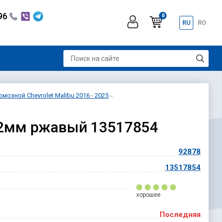
296
0
RU
RO
мозной Chevrolet Malibu 2016 - 2025
/12мм ржавый 13517854
92878
13517854
хорошее
Последняя