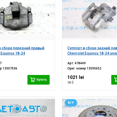
в сборе передний правый
Суппорт в сборе задний ле
 Equinox 18-24
Chevrolet Equinox 18-24 эл
7
Арт.
478449
ер
13507536
Ориг. номер
13595652
1021 lei
Купить
58 $
Б/У