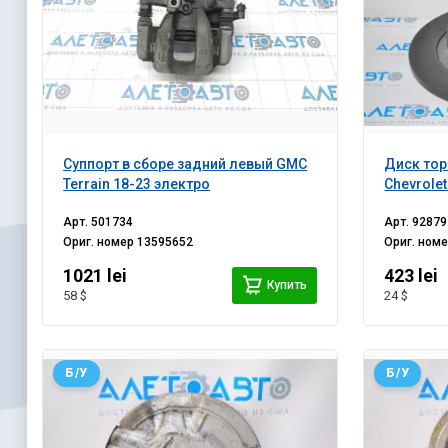
Суппорт в сборе задний левый GMC
Диск тор
Terrain 18-23 электро
Chevrole
Арт.
501734
Арт.
92879
Ориг. номер
13595652
Ориг. ном
1021 lei
423 lei
Купить
58 $
24 $
Б/У
Б/У