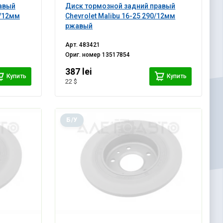
авый
Диск тормозной задний правый
8/12мм
Chevrolet Malibu 16-25 290/12мм
ржавый
Арт.
483421
Ориг. номер
13517854
387 lei
Купить
Купить
22 $
Б/У