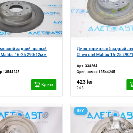
мозной задний правый
Диск тормозной задний л
t Malibu 16-25 290/12мм
Chevrolet Malibu 16-25 290
Арт.
334264
ер
13544245
Ориг. номер
13544245
423 lei
Купить
24 $
Б/У