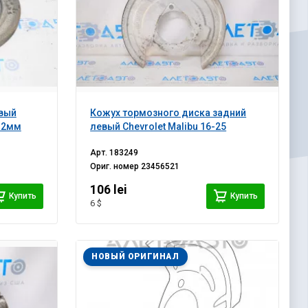
евый
Кожух тормозного диска задний
/12мм
левый Chevrolet Malibu 16-25
Арт.
183249
Ориг. номер
23456521
106 lei
Купить
Купить
6 $
НОВЫЙ ОРИГИНАЛ