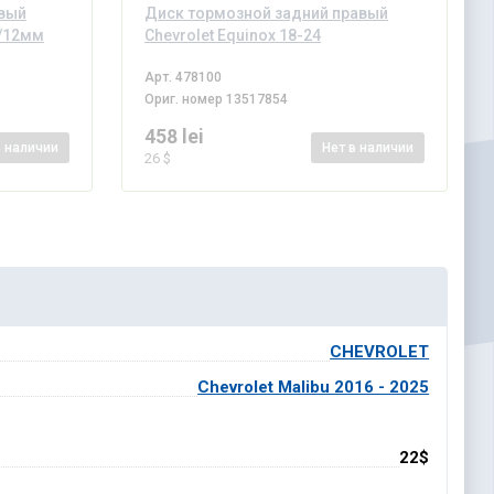
евый
Диск тормозной задний правый
8/12мм
Chevrolet Equinox 18-24
Арт.
478100
Ориг. номер
13517854
458 lei
в наличии
Нет
в наличии
26 $
CHEVROLET
Chevrolet Malibu 2016 - 2025
22$