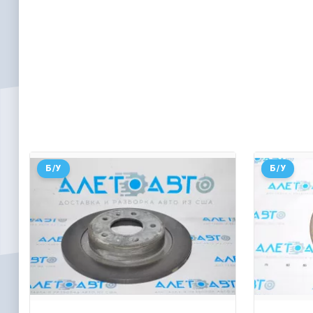
Б/У
Б/У