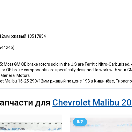
0/12мм ржавый 13517854
3544245)
st GM OE brake rotors sold in the U.S are Ferritic Nitro-Carburized, or
or OE brake components are specifically designed to work with your GM
y General Motors
et Malibu 16-25 290/12мм ржавый по цене 19$ в Кишинёве, Тираспо
запчасти для
Chevrolet Malibu 20
Б/У