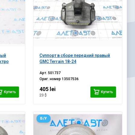
вый
Суппорт в сборе передний правый
ектро
GMC Terrain 18-24
Арт.
501737
Ориг. номер
13507536
405 lei
Купить
Купить
23 $
Б/У