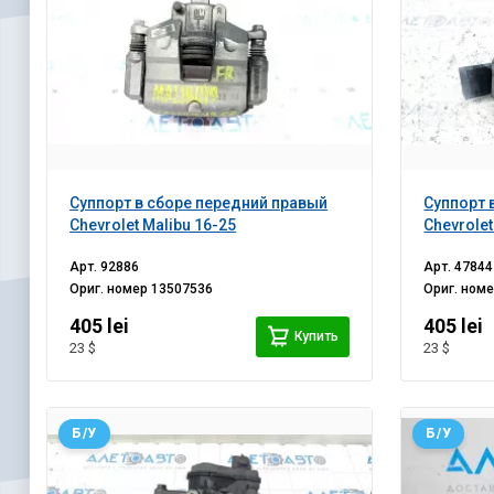
Суппорт в сборе передний правый
Суппорт 
Chevrolet Malibu 16-25
Chevrolet
Арт.
92886
Арт.
47844
Ориг. номер
13507536
Ориг. ном
405 lei
405 lei
Купить
23 $
23 $
Б/У
Б/У