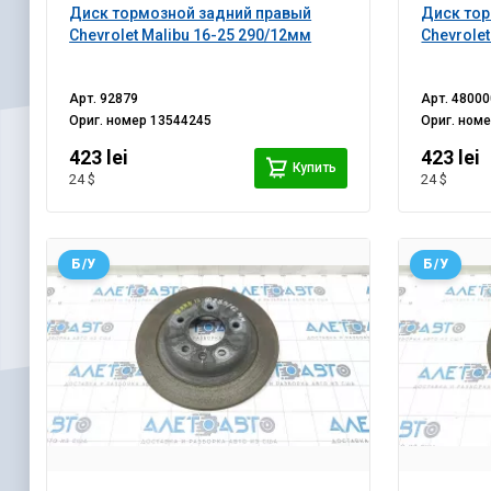
Диск тормозной задний правый
Диск тор
Chevrolet Malibu 16-25 290/12мм
Chevrole
Арт.
92879
Арт.
48000
Ориг. номер
13544245
Ориг. ном
423 lei
423 lei
Купить
24 $
24 $
Б/У
Б/У