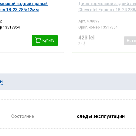
мозной задний правый
Диск тормозной задний л
ain 18-23 285/12мм
Chevrolet Equinox 18-24 28
2
Арт.
478099
ер
13517854
Ориг. номер
13517854
423 lei
Купить
Нет
24 $
ии
Состояние
следы эксплуатации