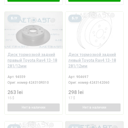
Б/У
Б/У
Диск тормозной задний
Диск тормозной задний
правый Toyota Rav4 13-18
левый Toyota Rav4 13-18
281/12мм
281/12мм
Арт.
94559
Арт.
904697
Ориг. номер
424310R010
Ориг. номер
4243142060
263 lei
298 lei
15 $
17 $
Нет
в наличии
Нет
в наличии