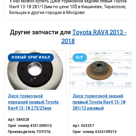
У нас можно купить Диск тормозной задний левый Toyota
Rav4 13-18 281/12мм по цене 10$ в Кишинёве, Тирасполе,
Бельцах и других городах в Молдове.
Другие запчасти для
Toyota RAV4 2013 -
2018
НОВЫЙ ОРИГИНАЛ
Б/У
Диск тормозной
Диск тормозной задний
передний правый Toyota
правый Toyota Rav4 13-18
Rav4 13-18 275/25мм
281/12 ржавый
Арт.
584028
Ориг. номер
435120R010
Арт.
503257
Производитель
TOYOTA
Ориг. номер
424310R010