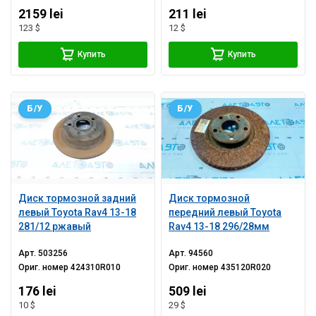
2159 lei
211 lei
123 $
12 $
Купить
Купить
Б/У
Б/У
Диск тормозной задний
Диск тормозной
левый Toyota Rav4 13-18
передний левый Toyota
281/12 ржавый
Rav4 13-18 296/28мм
Арт.
503256
Арт.
94560
Ориг. номер
424310R010
Ориг. номер
435120R020
176 lei
509 lei
10 $
29 $