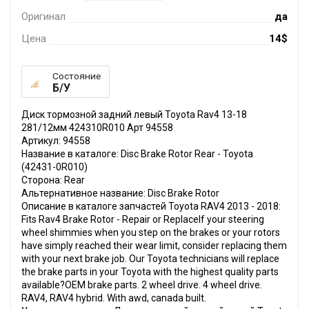
Оригинал
да
Цена
14$
Состояние
Б/У
Диск тормозной задний левый Toyota Rav4 13-18
281/12мм 424310R010 Арт 94558
Артикул: 94558
Название в каталоге: Disc Brake Rotor Rear - Toyota
(42431-0R010)
Сторона: Rear
Альтернативное название: Disc Brake Rotor
Описание в каталоге запчастей Toyota RAV4 2013 - 2018:
Fits Rav4 Brake Rotor - Repair or ReplaceIf your steering
wheel shimmies when you step on the brakes or your rotors
have simply reached their wear limit, consider replacing them
with your next brake job. Our Toyota technicians will replace
the brake parts in your Toyota with the highest quality parts
available?OEM brake parts. 2 wheel drive. 4 wheel drive.
RAV4, RAV4 hybrid. With awd, canada built.