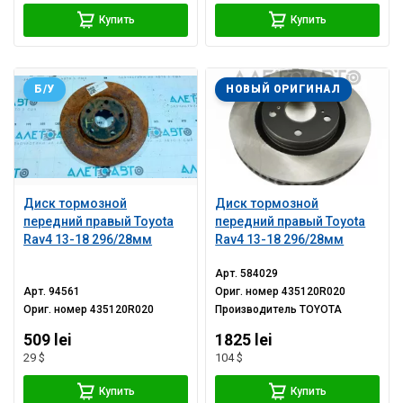
Купить
Купить
Б/У
НОВЫЙ ОРИГИНАЛ
Диск тормозной
Диск тормозной
передний правый Toyota
передний правый Toyota
Rav4 13-18 296/28мм
Rav4 13-18 296/28мм
Арт.
584029
Арт.
94561
Ориг. номер
435120R020
Ориг. номер
435120R020
Производитель
TOYOTA
509 lei
1825 lei
29 $
104 $
Купить
Купить