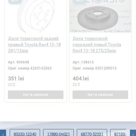
Б/У
Б/У
Диск тормозной задний
Диск тормозной
правый Toyota Rav4 13-18
передний левый Toyota
281/12мм
Rav4 13-18 275/25мм
Арт.
904698
Арт.
138615
Ориг. номер
4243142060
Ориг. номер
435120R010
351 lei
404 lei
20 $
23 $
Нет
в наличии
Нет
в наличии
85330-12340
17880-0g021
68770-52031
87130-4707
‹
›