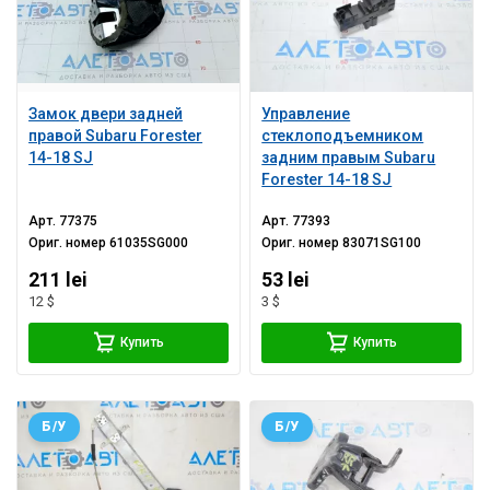
Замок двери задней
Управление
правой Subaru Forester
стеклоподъемником
14-18 SJ
задним правым Subaru
Forester 14-18 SJ
Арт.
77375
Арт.
77393
Ориг. номер
61035SG000
Ориг. номер
83071SG100
211 lei
53 lei
12 $
3 $
Купить
Купить
Б/У
Б/У