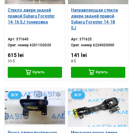
Стекло двери задней
Направляющая стекла
правой Subaru Forester
двери задней правой
14-16 SJ тонировка
Subaru Forester 14-18
SJ
Арт.
371640
Арт.
371625
Ориг. номер
62011SG020
Ориг. номер
62240SG000
615 lei
141 lei
35 $
8 $
Купить
Купить
Б/У
Б/У
Ручка двери внутренняя
Механизм ручки двери