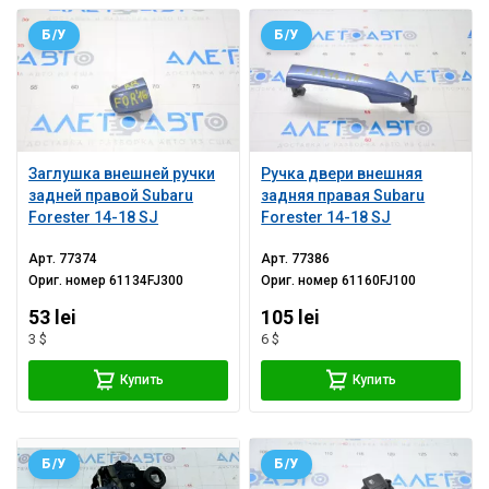
Б/У
Б/У
Заглушка внешней ручки
Ручка двери внешняя
задней правой Subaru
задняя правая Subaru
Forester 14-18 SJ
Forester 14-18 SJ
Арт.
77374
Арт.
77386
Ориг. номер
61134FJ300
Ориг. номер
61160FJ100
53 lei
105 lei
3 $
6 $
Купить
Купить
Б/У
Б/У