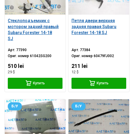
Стеклоподъемник с
Петля двери верхняя
мотором задний правый
задняя правая Subaru
Subaru Forester 14-18
Forester 14-18 SJ
SJ
Арт.
77390
Арт.
77384
Ориг. номер
61042SG200
Ориг. номер
60479FJ002
510 lei
211 lei
29 $
12 $
Купить
Купить
Б/У
Б/У