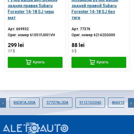
задняя правая Subaru
задней правой Subaru
Forester 14-18 SJ черн
Forester 14-18 SJ без
мат
тяги
Арт.
669932
Арт.
77376
Ориг. номер
61051FJ001VH
Ориг. номер
62142SG000
299 lei
88 lei
17 $
5 $
Купить
Купить
84281AJ00A
57707AL00A
91121SG040
86631SG020
‹
›