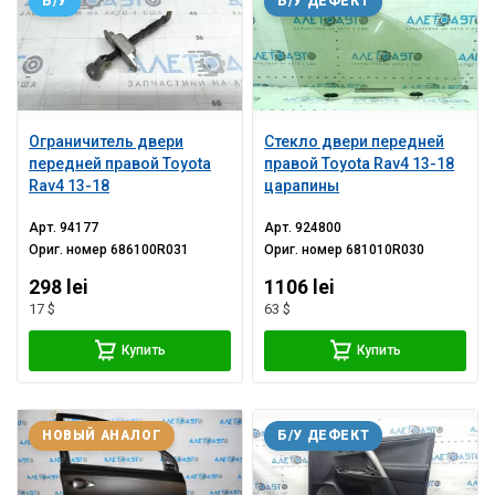
Б/У
Б/У ДЕФЕКТ
Ограничитель двери
Стекло двери передней
передней правой Toyota
правой Toyota Rav4 13-18
Rav4 13-18
царапины
Арт.
94177
Арт.
924800
Ориг. номер
686100R031
Ориг. номер
681010R030
298 lei
1106 lei
17 $
63 $
Купить
Купить
НОВЫЙ АНАЛОГ
Б/У ДЕФЕКТ