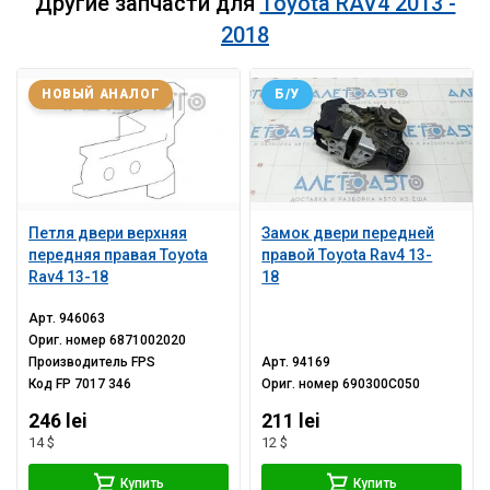
Другие запчасти для
Toyota RAV4 2013 -
2018
НОВЫЙ АНАЛОГ
Б/У
Петля двери верхняя
Замок двери передней
передняя правая Toyota
правой Toyota Rav4 13-
Rav4 13-18
18
Арт.
946063
Ориг. номер
6871002020
Производитель
FPS
Арт.
94169
Код
FP 7017 346
Ориг. номер
690300C050
246 lei
211 lei
14 $
12 $
Купить
Купить