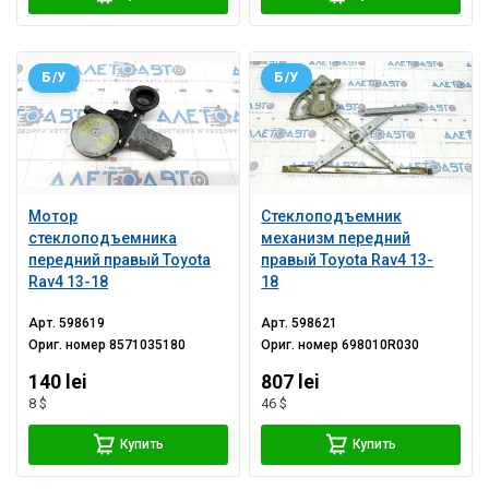
Б/У
Б/У
Мотор
Стеклоподъемник
стеклоподъемника
механизм передний
передний правый Toyota
правый Toyota Rav4 13-
Rav4 13-18
18
Арт.
598619
Арт.
598621
Ориг. номер
8571035180
Ориг. номер
698010R030
140 lei
807 lei
8 $
46 $
Купить
Купить