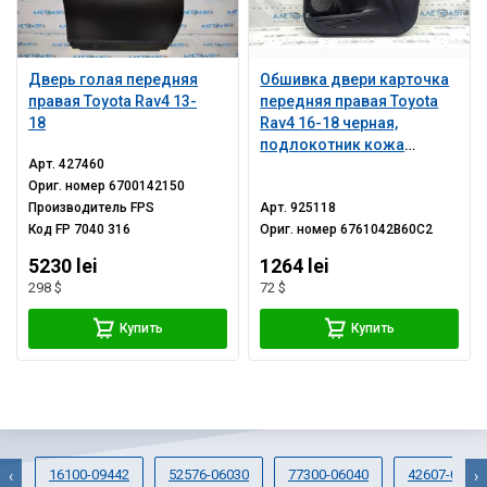
Дверь голая передняя
Обшивка двери карточка
правая Toyota Rav4 13-
передняя правая Toyota
18
Rav4 16-18 черная,
подлокотник кожа
Арт.
427460
черная, вставка серебро,
Ориг. номер
6700142150
с ручкой, царапины,
Производитель
FPS
Арт.
925118
потерта
Код
FP 7040 316
Ориг. номер
6761042B60C2
5230 lei
1264 lei
298 $
72 $
Купить
Купить
16100-09442
52576-06030
77300-06040
42607-0603
‹
›