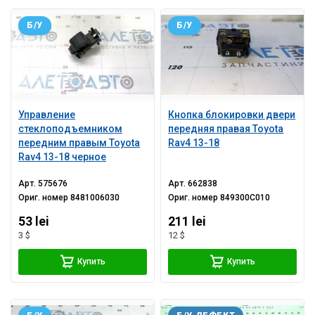
Б/У
Б/У
Управление
Кнопка блокировки двери
стеклоподъемником
передняя правая Toyota
передним правым Toyota
Rav4 13-18
Rav4 13-18 черное
Арт.
575676
Арт.
662838
Ориг. номер
8481006030
Ориг. номер
849300C010
53 lei
211 lei
3 $
12 $
Купить
Купить