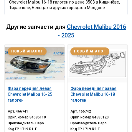
Chevrolet Malibu 16-18 галоген по цене 350$ в Кишинёве,
Тирасполе, Бельцах и других городах в Молдове.
Другие запчасти для
Chevrolet Malibu 2016
- 2025
НОВЫЙ АНАЛОГ
НОВЫЙ АНАЛОГ
Фара передняя левая
Фара передняя правая
Chevrolet Malibu 16-25
Chevrolet Malibu 16-18
галоген
галоген
Арт.
466741
Арт.
466742
Ориг. номер
84585119
Ориг. номер
84585120
Производитель
Depo
Производитель
Depo
Код
FP 1719 R1-E
Код
FP 1719 R2-E