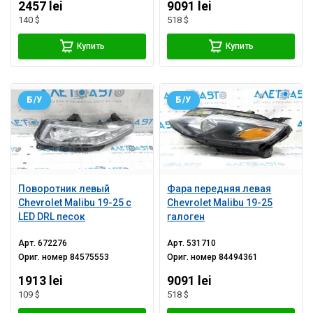
2457 lei
9091 lei
140 $
518 $
Купить
Купить
Б/У
Б/У
Поворотник левый
Фара передняя левая
Chevrolet Malibu 19-25 с
Chevrolet Malibu 19-25
LED DRL песок
галоген
Арт.
672276
Арт.
531710
Ориг. номер
84575553
Ориг. номер
84494361
1913 lei
9091 lei
109 $
518 $