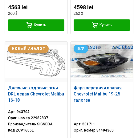
4563 lei
4598 lei
260 $
262 $
Купить
Купить
НОВЫЙ АНАЛОГ
Б/У
Дневные ходовые огни
Фара передняя правая
DRL левая Chevrolet Malibu
Chevrolet Malibu 19-25
16-18
галоген
Арт.
943704
Ориг. номер
22982837
Производитель
SIGNEDA
Арт.
531711
Код
ZCV1605L
Ориг. номер
84494360