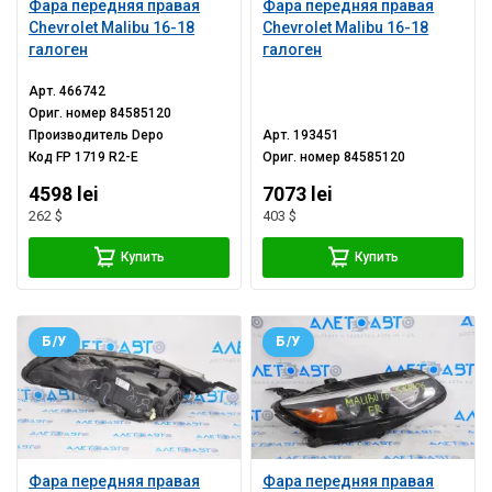
Фара передняя правая
Фара передняя правая
Chevrolet Malibu 16-18
Chevrolet Malibu 16-18
галоген
галоген
Арт.
466742
Ориг. номер
84585120
Производитель
Depo
Арт.
193451
Код
FP 1719 R2-E
Ориг. номер
84585120
4598 lei
7073 lei
262 $
403 $
Купить
Купить
Б/У
Б/У
Фара передняя правая
Фара передняя правая