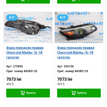
Б/У
Б/У
Фара передняя правая
Фара передняя правая
Chevrolet Malibu 16-18
Chevrolet Malibu 16-18
галоген
галоген
Арт.
273836
Арт.
334106
Ориг. номер
84585120
Ориг. номер
84585120
7073 lei
7073 lei
403 $
403 $
Купить
Купить