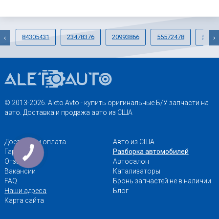
84305431
23478376
20993866
55572478
55561
‹
›
© 2013-2026. Aleto Avto - купить оригинальные Б/У запчасти на
авто. Доставка и продажа авто из США
Доставка и оплата
Авто из США
Гарантии
Разборка автомобилей
Отзывы
Автосалон
Вакансии
Катализаторы
FAQ
Бронь запчастей не в наличии
Наши адреса
Блог
Карта сайта