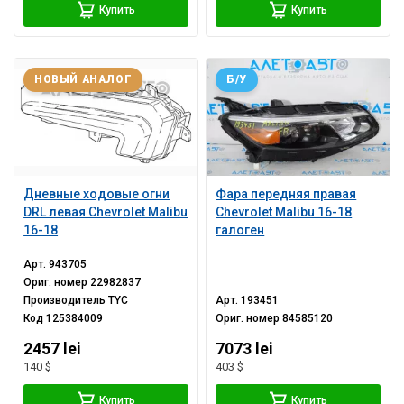
Купить
Купить
НОВЫЙ АНАЛОГ
Б/У
Дневные ходовые огни
Фара передняя правая
DRL левая Chevrolet Malibu
Chevrolet Malibu 16-18
16-18
галоген
Арт.
943705
Ориг. номер
22982837
Производитель
TYC
Арт.
193451
Код
125384009
Ориг. номер
84585120
2457 lei
7073 lei
140 $
403 $
Купить
Купить