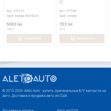
22
Арт.
375123
Арт.
377180
Ориг. номер
36010223
Ориг. номер
5063 lei
703 lei
288 $
40 $
Ожидается
Ожидается
© 2013-2026. Aleto Avto - купить оригинальные Б/У запчасти на
авто. Доставка и продажа авто из США
Доставка и оплата
Авто из США