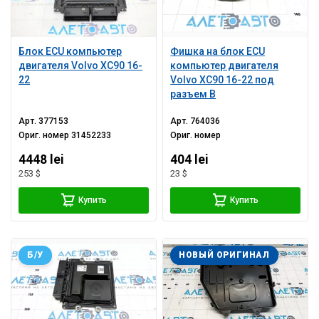
Блок ECU компьютер
Фишка на блок ECU
двигателя Volvo XC90 16-
компьютер двигателя
22
Volvo XC90 16-22 под
разъем B
Арт.
377153
Арт.
764036
Ориг. номер
31452233
Ориг. номер
4448 lei
404 lei
253 $
23 $
Купить
Купить
Б/У
НОВЫЙ ОРИГИНАЛ