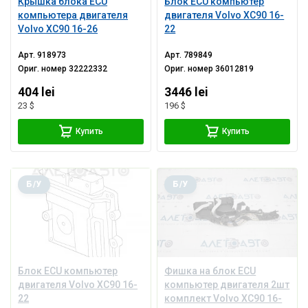
Крышка блока ECU
Блок ECU компьютер
компьютера двигателя
двигателя Volvo XC90 16-
Volvo XC90 16-26
22
Арт.
918973
Арт.
789849
Ориг. номер
32222332
Ориг. номер
36012819
404 lei
3446 lei
23 $
196 $
Купить
Купить
Б/У
Б/У
Блок ECU компьютер
Фишка на блок ECU
двигателя Volvo XC90 16-
компьютер двигателя 2шт
22
комплект Volvo XC90 16-