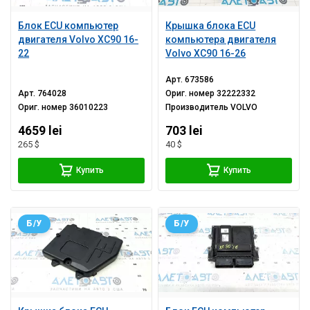
Блок ECU компьютер
Крышка блока ECU
двигателя Volvo XC90 16-
компьютера двигателя
22
Volvo XC90 16-26
Арт.
673586
Арт.
764028
Ориг. номер
32222332
Ориг. номер
36010223
Производитель
VOLVO
4659 lei
703 lei
265 $
40 $
Купить
Купить
Б/У
Б/У