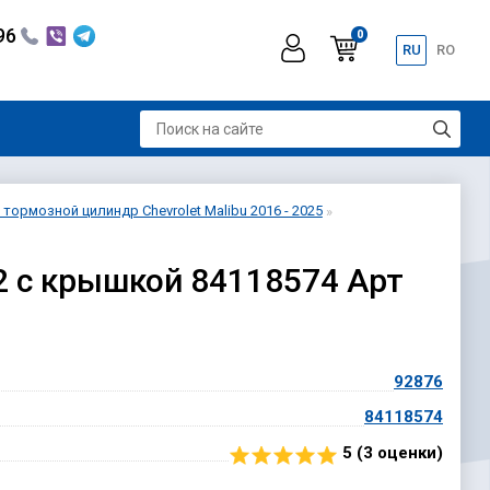
296
0
RU
RO
тормозной цилиндр Chevrolet Malibu 2016 - 2025
22 с крышкой 84118574 Арт
92876
HD
84118574
5 (
3
оценки)