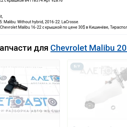
-22 с крышкой 84118574 Арт 92876
t,
 Malibu. Without hybrid, 2016-22. LaCrosse.
hevrolet Malibu 16-22 с крышкой по цене 30$ в Кишинёве, Тираспо
запчасти для
Chevrolet Malibu 20
Б/У