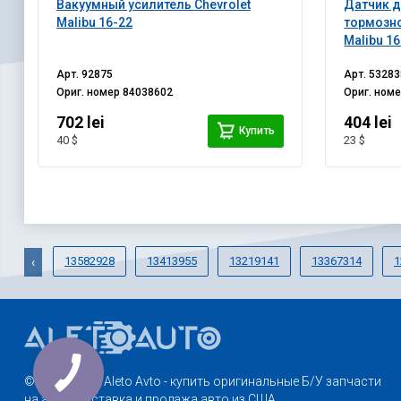
Вакуумный усилитель Chevrolet
Датчик д
Malibu 16-22
тормозно
Malibu 1
Арт.
92875
Арт.
53283
Ориг. номер
84038602
Ориг. ном
702 lei
404 lei
Купить
40 $
23 $
13582928
13413955
13219141
13367314
1
‹
© 2013-2026. Aleto Avto - купить оригинальные Б/У запчасти
на авто. Доставка и продажа авто из США