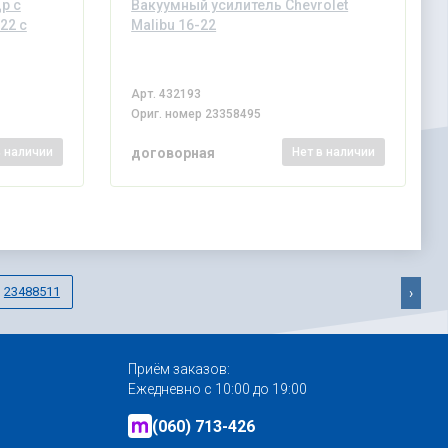
р с
Вакуумный усилитель Chevrolet
22 с
Malibu 16-22
Арт.
432193
Ориг. номер
23358495
договорная
в наличии
Нет
в наличии
23488511
›
Приём заказов:
Ежедневно с 10:00 до 19:00
(060) 713-426