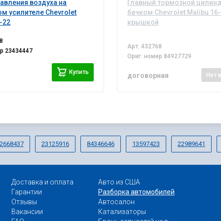
авления воздуха на
Главный тормозной цилинд
м усилителе Chevrolet
бачком Chevrolet Malibu 16-
6-22
крышкой
8
Арт.
432768
ер
23434447
Ориг. номер
84927729
Купить
договорная
Нет
2668437
23125916
84346646
13597423
22989641
Доставка и оплата
Авто из США
Гарантии
Разборка автомобилей
Отзывы
Автосалон
Вакансии
Катализаторы