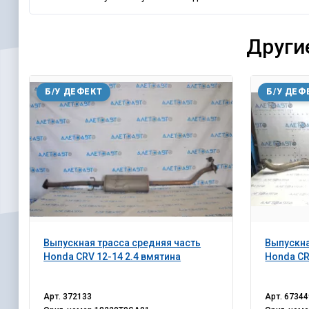
Други
Б/У ДЕФЕКТ
Б/У ДЕФ
Выпускная трасса средняя часть
Выпускна
Honda CRV 12-14 2.4 вмятина
Honda CR
Арт.
372133
Арт.
67344