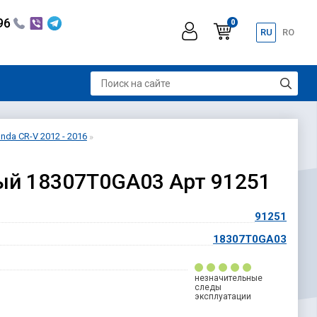
296
0
RU
RO
da CR-V 2012 - 2016
вый 18307T0GA03 Арт 91251
91251
18307T0GA03
незначительные
следы
эксплуатации