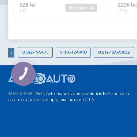
528 lei
2236 le
Нет
в наличии
30 $
127 $
50822-T9A-013
51350-T2A-A03
60212-T2A-A00ZZ
‹
© 2013-2026. Aleto Avto - купить оригинальные Б/У запчасти
на авто. Доставка и продажа авто из США