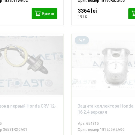
ер
18220T1WA02
Ориг. номер
18190R5AA00
i
3364 lei
Купить
191 $
Б/У
онд первый Honda CRV 12-
Защита коллектора Honda 
16 2.4 верхняя
5
Арт.
654815
ер
36531RX0A01
Ориг. номер
181205A2A00