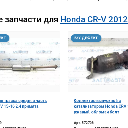
е запчасти для
Honda CR-V 2012
ЕКТ
Б/У ДЕФЕКТ
я трасса средняя часть
Коллектор выпускной с
V 15-16 2.4 примята
катализатором Honda CRV 1
ржавый, обломан болт
9
Арт.
572708