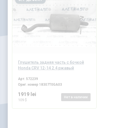
Глушитель задняя часть с бочкой
Honda CRV 12-14 2.4 ржавый
Арт.
572239
Ориг. номер
18307T0GA03
1919 lei
Нет
в наличии
109 $