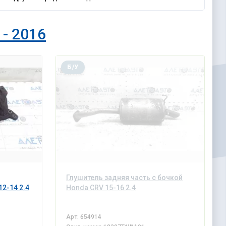
 - 2016
Б/У
Глушитель задняя часть с бочкой
2-14 2.4
Honda CRV 15-16 2.4
Арт.
654914