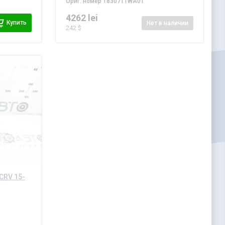
Ориг. номер
18307T1WA01
4262 lei
Купить
Нет
в наличии
242 $
CRV 15-