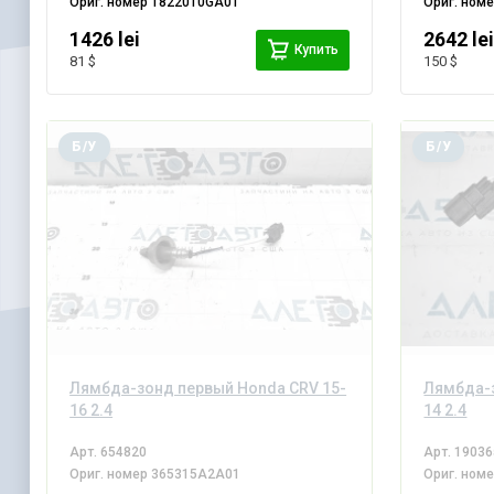
Ориг. номер
18220T0GA01
Ориг. ном
1426 lei
2642 le
Купить
81 $
150 $
Б/У
Б/У
Лямбда-зонд первый Honda CRV 15-
Лямбда-з
16 2.4
14 2.4
Арт.
654820
Арт.
19036
Ориг. номер
365315A2A01
Ориг. ном