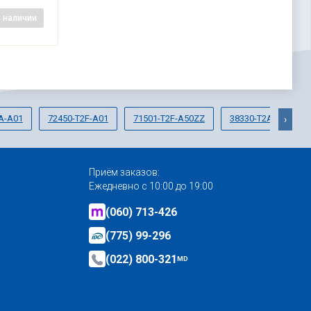
в наличии
A-A01
72450-T2F-A01
71501-T2F-A50ZZ
38330-T2A-A01
›
Приём заказов:
Ежедневно с 10:00 до 19:00
(060) 713-426
(775) 99-296
(022) 800-321
MD