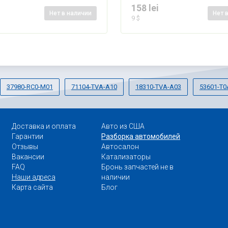
i
158 lei
Нет
в наличии
Нет
9 $
37980-RC0-M01
71104-TVA-A10
18310-TVA-A03
53601-T0
Доставка и оплата
Авто из США
Гарантии
Разборка автомобилей
Отзывы
Автосалон
Вакансии
Катализаторы
FAQ
Бронь запчастей не в
Наши адреса
наличии
Карта сайта
Блог