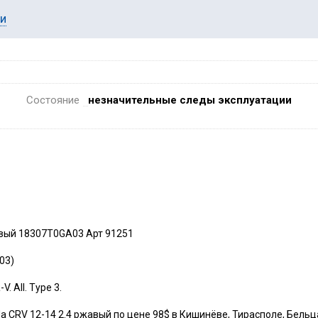
ии
Состояние
незначительные следы эксплуатации
жавый 18307T0GA03 Арт 91251
03)
. All. Type 3.
a CRV 12-14 2.4 ржавый по цене 98$ в Кишинёве, Тирасполе, Бельц