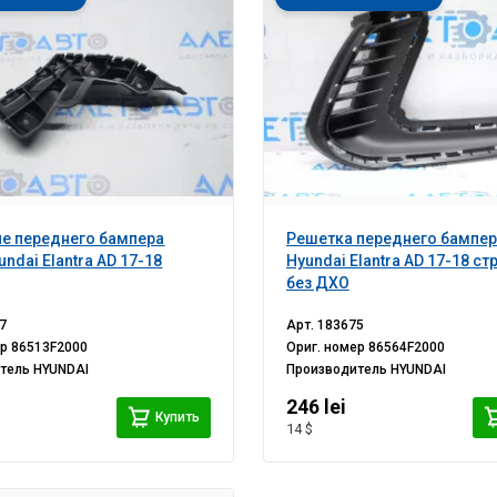
е переднего бампера
Решетка переднего бампер
ndai Elantra AD 17-18
Hyundai Elantra AD 17-18 ст
без ДХО
7
Арт.
183675
ер
86513F2000
Ориг. номер
86564F2000
итель
HYUNDAI
Производитель
HYUNDAI
246 lei
Купить
14 $