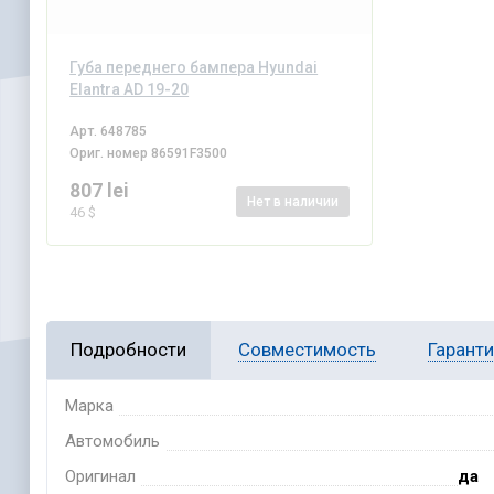
Губа переднего бампера Hyundai
Elantra AD 19-20
Арт.
648785
Ориг. номер
86591F3500
807 lei
Нет
в наличии
46 $
Подробности
Совместимость
Гарант
Марка
Автомобиль
Оригинал
да