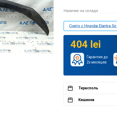
Наличие на складе
Снято c Hyundai Elantra Se
404 lei
Гарантия до
2х месяцев
Тирасполь
Кишинев