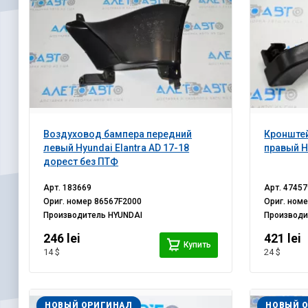
Воздуховод бампера передний
Кронште
левый Hyundai Elantra AD 17-18
правый H
дорест без ПТФ
Арт.
183669
Арт.
47457
Ориг. номер
86567F2000
Ориг. ном
Производитель
HYUNDAI
Производ
246 lei
421 lei
Купить
14 $
24 $
НОВЫЙ ОРИГИНАЛ
НОВЫЙ 