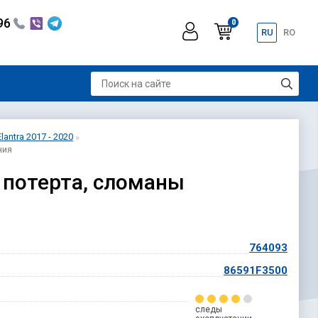
296
0
RU
RO
antra 2017 - 2020
ния
, потерта, сломаны
764093
HD
86591F3500
следы