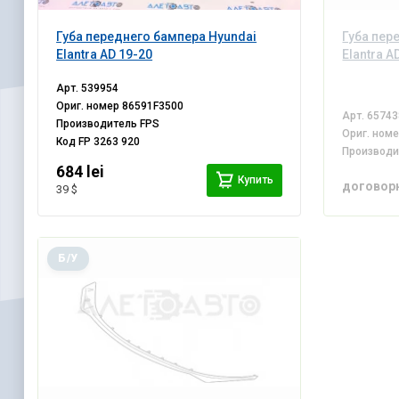
Губа переднего бампера Hyundai
Губа пер
Elantra AD 19-20
Elantra A
Арт.
539954
Ориг. номер
86591F3500
Арт.
65743
Производитель
FPS
Ориг. ном
Код
FP 3263 920
Производ
684 lei
Купить
договор
39 $
Б/У