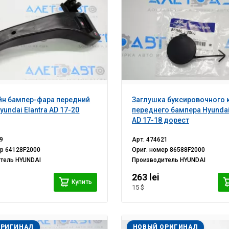
йн бампер-фара передний
Заглушка буксировочного 
yundai Elantra AD 17-20
переднего бампера Hyundai 
AD 17-18 дорест
9
Арт.
474621
ер
64128F2000
Ориг. номер
86588F2000
итель
HYUNDAI
Производитель
HYUNDAI
263 lei
Купить
15 $
ОРИГИНАЛ
НОВЫЙ ОРИГИНАЛ