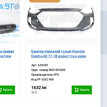
а правая
Бампер передний голый Hyundai
руктура
Elantra AD 17-18 дорест под крюк
Арт.
629245
Ориг. номер
86510F2000
Производитель
FPS
Код
FP 3252 900
1632 lei
Купить
Купить
93 $