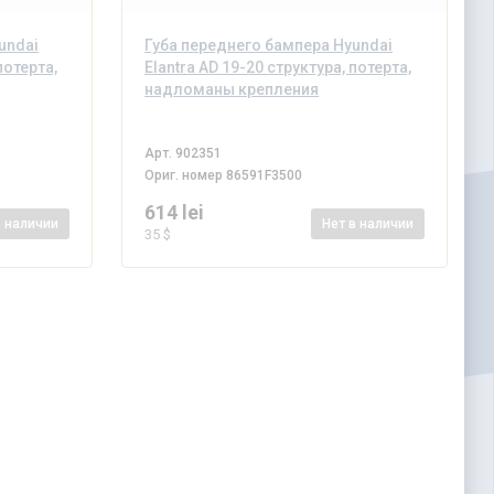
undai
Губа переднего бампера Hyundai
потерта,
Elantra AD 19-20 структура, потерта,
надломаны крепления
Арт.
902351
Ориг. номер
86591F3500
614 lei
в наличии
Нет
в наличии
35 $