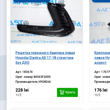
Решетка переднего бампера левая
Креплени
Hyundai Elantra AD 17-18 структура
левое Hyu
без ДХО
дорест
Арт.
183674
Арт.
17077
Ориг. номер
86563F2000
Ориг. ном
Производитель
HYUNDAI
Производ
228 lei
176 lei
Купить
13 $
10 $