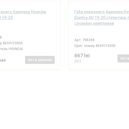
еднего бампера Hyundai
Губа переднего бампера Hy
D 19-20
Elantra AD 19-20 структура, 
сломано крепление
8
Арт.
798268
ер
86591F3500
Ориг. номер
86591F3500
итель
HYUNDAI
667 lei
Нет
ная
Нет
в наличии
38 $