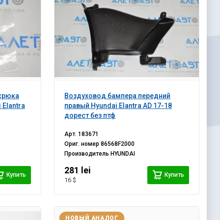
крюка
Воздуховод бампера передний
Elantra
правый Hyundai Elantra AD 17-18
дорест без птф
Арт.
183671
Ориг. номер
86568F2000
Производитель
HYUNDAI
281 lei
Купить
Купить
16 $
НОВЫЙ АНАЛОГ