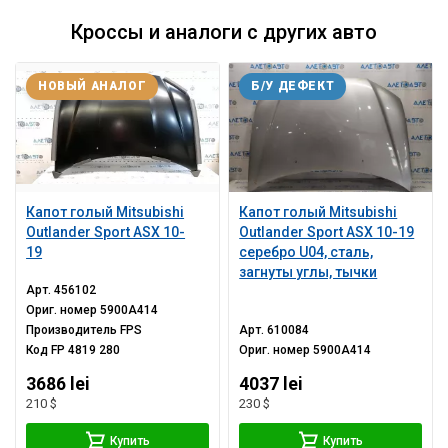
Кроссы и аналоги с других авто
НОВЫЙ АНАЛОГ
Б/У ДЕФЕКТ
Капот голый Mitsubishi
Капот голый Mitsubishi
Outlander Sport ASX 10-
Outlander Sport ASX 10-19
19
серебро U04, сталь,
загнуты углы, тычки
Арт.
456102
Ориг. номер
5900A414
Производитель
FPS
Арт.
610084
Код
FP 4819 280
Ориг. номер
5900A414
3686 lei
4037 lei
210 $
230 $
Купить
Купить