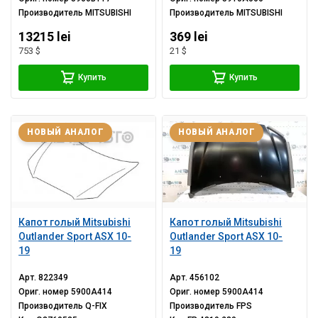
Производитель
MITSUBISHI
Производитель
MITSUBISHI
13215 lei
369 lei
753 $
21 $
Купить
Купить
НОВЫЙ АНАЛОГ
НОВЫЙ АНАЛОГ
Капот голый Mitsubishi
Капот голый Mitsubishi
Outlander Sport ASX 10-
Outlander Sport ASX 10-
19
19
Арт.
822349
Арт.
456102
Ориг. номер
5900A414
Ориг. номер
5900A414
Производитель
Q-FIX
Производитель
FPS