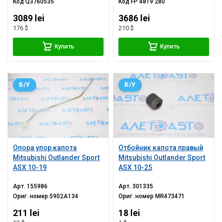
Код
Q3760535
Код
FP 4819 280
3089 lei
3686 lei
176 $
210 $
Купить
Купить
Б/У
Б/У
Опора упор капота
Отбойник капота правый
Mitsubishi Outlander Sport
Mitsubishi Outlander Sport
ASX 10-19
ASX 10-25
Арт.
155986
Арт.
301335
Ориг. номер
5902A134
Ориг. номер
MR473471
211 lei
18 lei