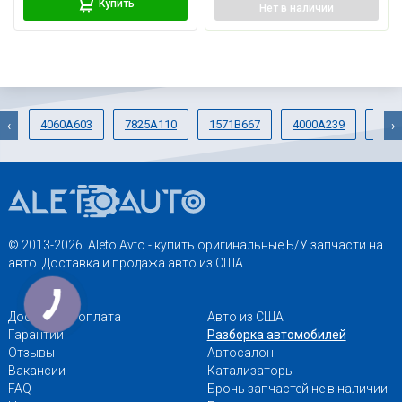
Купить
Нет
в наличии
4060A603
7825A110
1571B667
4000A239
406
‹
›
© 2013-2026. Aleto Avto - купить оригинальные Б/У запчасти на
авто. Доставка и продажа авто из США
Доставка и оплата
Авто из США
Гарантии
Разборка автомобилей
Отзывы
Автосалон
Вакансии
Катализаторы
FAQ
Бронь запчастей не в наличии