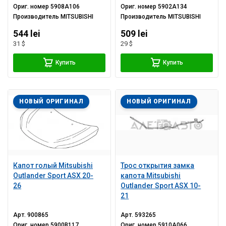
Ориг. номер
5908A106
Ориг. номер
5902A134
Производитель
MITSUBISHI
Производитель
MITSUBISHI
544 lei
509 lei
31 $
29 $
Купить
Купить
НОВЫЙ ОРИГИНАЛ
НОВЫЙ ОРИГИНАЛ
Капот голый Mitsubishi
Трос открытия замка
Outlander Sport ASX 20-
капота Mitsubishi
26
Outlander Sport ASX 10-
21
Арт.
900865
Арт.
593265
Ориг. номер
5900B117
Ориг. номер
5910A066