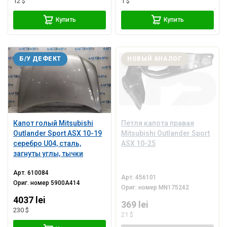
12 $
1 $
Купить
Купить
Б/У ДЕФЕКТ
НОВЫЙ АНАЛОГ
Капот голый Mitsubishi
Петля капота правая
Outlander Sport ASX 10-19
Mitsubishi Outlander Sport
серебро U04, сталь,
ASX 10-25
загнуты углы, тычки
Арт.
610084
Арт.
456101
Ориг. номер
5900A414
Ориг. номер
MN175242
4037 lei
369 lei
230 $
21 $