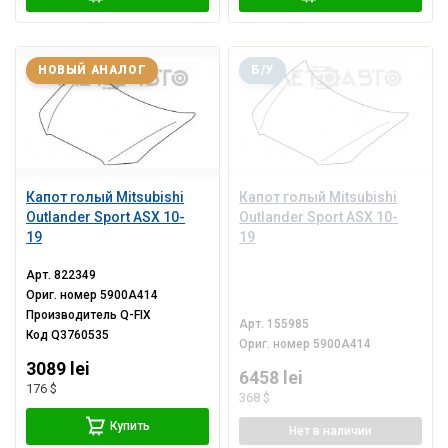
НОВЫЙ АНАЛОГ
Б/У
Капот голый Mitsubishi
Капот голый Mitsubishi
Outlander Sport ASX 10-
Outlander Sport ASX 10-
19
19
Арт.
822349
Ориг. номер
5900A414
Производитель
Q-FIX
Арт.
155985
Код
Q3760535
Ориг. номер
5900A414
3089 lei
6458 lei
176 $
368 $
Купить
Нет
в наличии