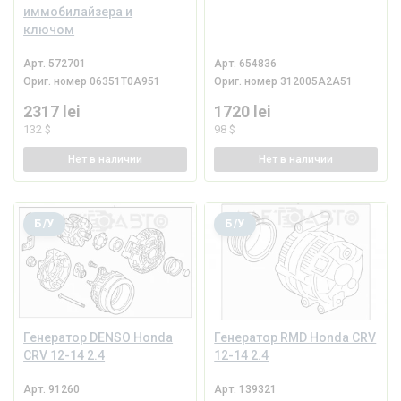
иммобилайзера и
ключом
Арт.
572701
Арт.
654836
Ориг. номер
06351T0A951
Ориг. номер
312005A2A51
2317 lei
1720 lei
132 $
98 $
Нет
в наличии
Нет
в наличии
Б/У
Б/У
Генератор DENSO Honda
Генератор RMD Honda CRV
CRV 12-14 2.4
12-14 2.4
Арт.
91260
Арт.
139321