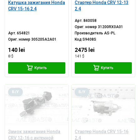
Катушка зажигания Honda
Стартер Honda CRV 12-13
CRV 15-16 2.4
2.4
Арт.
840058
Ориг. номер
31200RX0A01
Арт.
654821
Производитель
AS-PL
Ориг. номер
305205A2A01
Код
S9408S
140 lei
2475 lei
8 $
141 $
Купить
Купить
Б/У
Б/У
Замок зажигания Honda
Стартер Honda CRV 15-16
CRV 12-16 с антенной
2.4