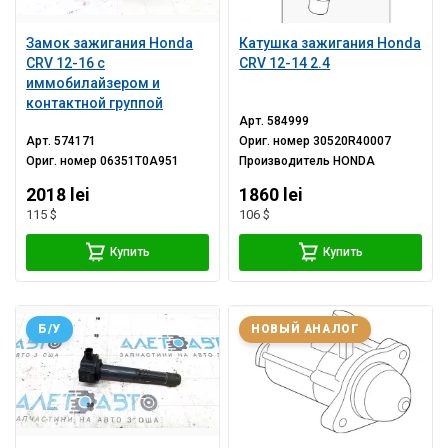
Замок зажигания Honda
Катушка зажигания Honda
CRV 12-16 с
CRV 12-14 2.4
иммобилайзером и
контактной группой
Арт.
584999
Арт.
574171
Ориг. номер
30520R40007
Ориг. номер
06351T0A951
Производитель
HONDA
2018 lei
1860 lei
115 $
106 $
Купить
Купить
Б/У
НОВЫЙ АНАЛОГ