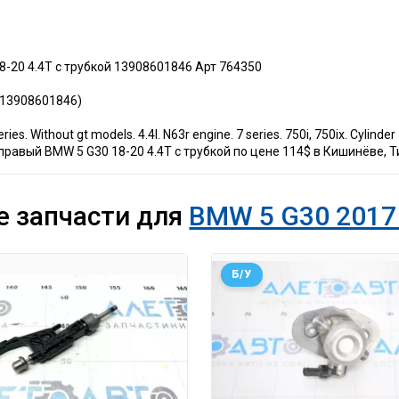
-20 4.4T с трубкой 13908601846 Арт 764350
 (13908601846)
 Without gt models. 4.4l. N63r engine. 7 series. 750i, 750ix. Cylinder 
равый BMW 5 G30 18-20 4.4T с трубкой по цене 114$ в Кишинёве, Т
е запчасти для
BMW 5 G30 2017 
Б/У