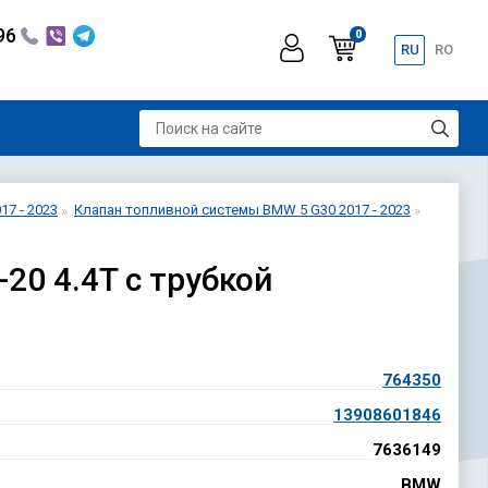
296
0
RU
RO
17 - 2023
Клапан топливной системы BMW 5 G30 2017 - 2023
20 4.4T с трубкой
764350
HD
13908601846
7636149
BMW