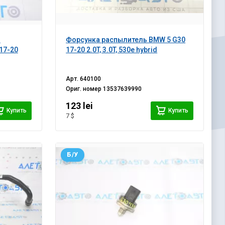
о
Форсунка распылитель BMW 5 G30
17-20
17-20 2.0T, 3.0T, 530e hybrid
Арт.
640100
Ориг. номер
13537639990
123 lei
Купить
Купить
7 $
Б/У