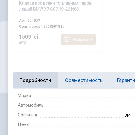
Клапан продувки топливных паров
левый BMW X7 G07 19-22 N63
Арт.
654853
Ориг. номер
13908601847
1509 lei
Ожидается
86 $
Подробности
Совместимость
Гарант
Марка
Автомобиль
Оригинал
да
Цена