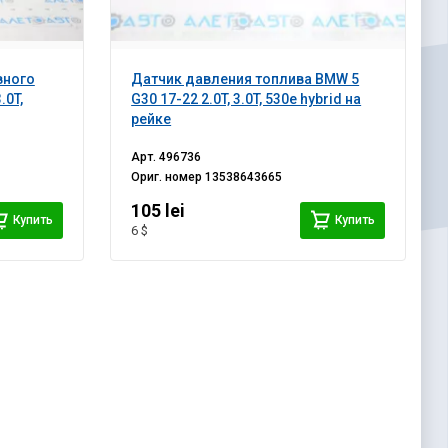
вного
Датчик давления топлива BMW 5
.0T,
G30 17-22 2.0T, 3.0T, 530e hybrid на
рейке
Арт.
496736
Ориг. номер
13538643665
105 lei
Купить
Купить
6 $