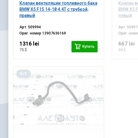
Клапан вентиляции топливного бака
Клапан в
BMW X5 F15 14-18 4.4T с трубкой,
BMW X5 F1
правый
левый
Арт.
509994
Арт.
50997
Ориг. номер
13907636169
Ориг. ном
1316 lei
667 lei
Купить
75 $
38 $
Б/У