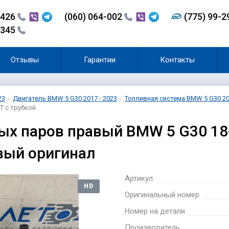
-426
(060) 064-002
(775) 99-
-345
Отзывы
Гарантии
Контакты
23
Двигатель BMW 5 G30 2017 - 2023
Топливная система BMW 5 G30 20
T с трубкой
х паров правый BMW 5 G30 18-
вый оригинал
Артикул
HD
Оригинальный номер
Номер на детали
Производитель