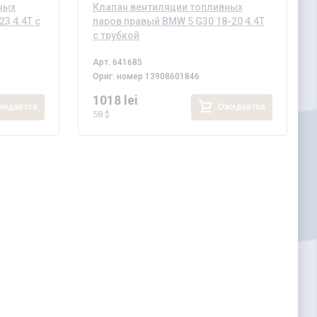
ных
Клапан вентиляции топливных
3 4.4T с
паров правый BMW 5 G30 18-20 4.4T
с трубкой
Арт.
641685
Ориг. номер
13908601846
1018 lei
идается
Ожидается
58 $