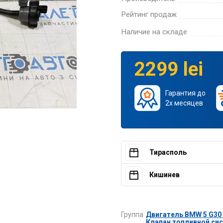
Рейтинг продаж
Наличие на складе
2299 lei
Гарантия до
2х месяцев
Тирасполь
Кишинев
Группа
Двигатель BMW 5 G30 
Клапан топливной сис