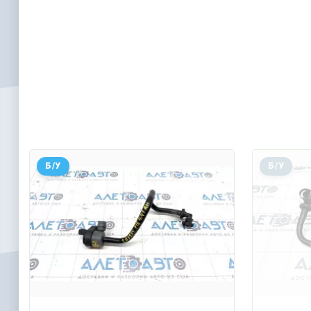
Б/У
Б/У