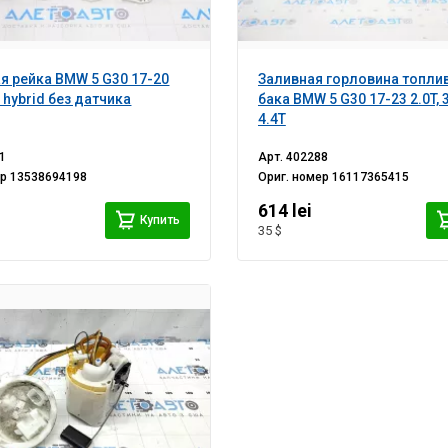
я рейка BMW 5 G30 17-20
Заливная горловина топли
e hybrid без датчика
бака BMW 5 G30 17-23 2.0T, 3
4.4T
1
Арт.
402288
ер
13538694198
Ориг. номер
16117365415
614 lei
Купить
35 $