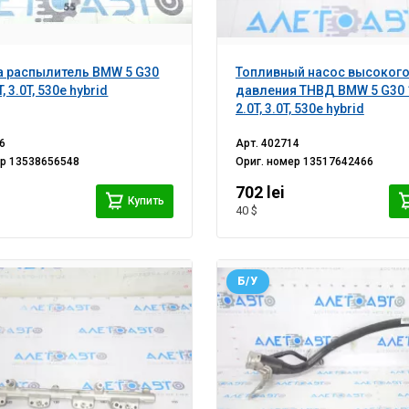
 распылитель BMW 5 G30
Топливный насос высоког
, 3.0T, 530e hybrid
давления ТНВД BMW 5 G30 
2.0T, 3.0T, 530e hybrid
6
Арт.
402714
ер
13538656548
Ориг. номер
13517642466
702 lei
Купить
40 $
Б/У