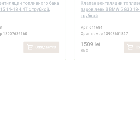
ентиляции топливного бака
Клапан вентиляции топлив
5 14-18 4.4T с трубкой,
паров левый BMW 5 G30 18-2
трубкой
8
Арт.
641684
ер
13907636160
Ориг. номер
13908601847
1509 lei
Ожидается
Ож
86 $