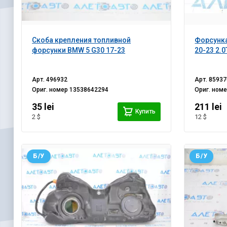
Скоба крепления топливной
Форсунка
форсунки BMW 5 G30 17-23
20-23 2.0T
Арт.
496932
Арт.
85937
Ориг. номер
13538642294
Ориг. ном
35 lei
211 lei
Купить
2 $
12 $
Б/У
Б/У