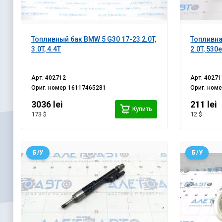
Топливный бак BMW 5 G30 17-23 2.0T,
Топливна
3.0T, 4.4T
2.0T, 530
Арт.
402712
Арт.
40271
Ориг. номер
16117465281
Ориг. ном
3036 lei
211 lei
Купить
173 $
12 $
Б/У
Б/У