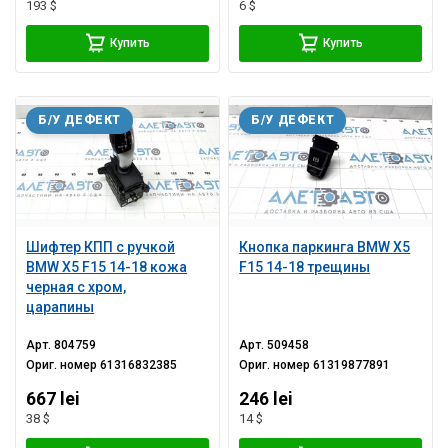
193 $
6 $
Купить
Купить
Б/У ДЕФЕКТ
Б/У ДЕФЕКТ
Шифтер КПП с ручкой
Кнопка паркинга BMW X5
BMW X5 F15 14-18 кожа
F15 14-18 трещины
черная с хром,
царапины
Арт.
804759
Арт.
509458
Ориг. номер
61316832385
Ориг. номер
61319877891
667 lei
246 lei
38 $
14 $