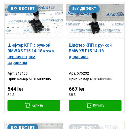
Б/У ДЕФЕКТ
Б/У ДЕФЕКТ
Шифтер КПП с ручкой
Шифтер КПП с ручкой
BMW X5 F15 14-18 кожа
BMW X5 F15 14-18
черная с хром,
царапины
царапины
Арт.
843450
Арт.
575232
Ориг. номер
61316832385
Ориг. номер
61316832385
544 lei
667 lei
31 $
38 $
Купить
Купить
Б/У ДЕФЕКТ
Б/У ДЕФЕКТ