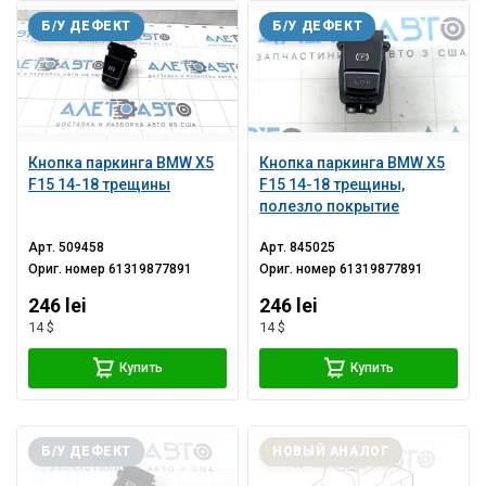
Б/У ДЕФЕКТ
Б/У ДЕФЕКТ
Кнопка паркинга BMW X5
Кнопка паркинга BMW X5
F15 14-18 трещины
F15 14-18 трещины,
полезло покрытие
Арт.
509458
Арт.
845025
Ориг. номер
61319877891
Ориг. номер
61319877891
246 lei
246 lei
14 $
14 $
Купить
Купить
Б/У ДЕФЕКТ
НОВЫЙ АНАЛОГ