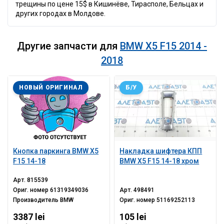
трещины по цене 15$ в Кишинёве, Тирасполе, Бельцах и
других городах в Молдове.
Другие запчасти для
BMW X5 F15 2014 -
2018
НОВЫЙ ОРИГИНАЛ
Б/У
Кнопка паркинга BMW X5
Накладка шифтера КПП
F15 14-18
BMW X5 F15 14-18 хром
Арт.
815539
Ориг. номер
61319349036
Арт.
498491
Производитель
BMW
Ориг. номер
51169252113
3387 lei
105 lei