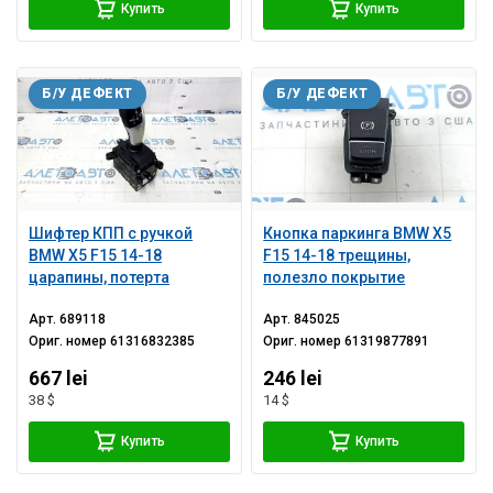
Купить
Купить
Б/У ДЕФЕКТ
Б/У ДЕФЕКТ
Шифтер КПП с ручкой
Кнопка паркинга BMW X5
BMW X5 F15 14-18
F15 14-18 трещины,
царапины, потерта
полезло покрытие
Арт.
689118
Арт.
845025
Ориг. номер
61316832385
Ориг. номер
61319877891
667 lei
246 lei
38 $
14 $
Купить
Купить