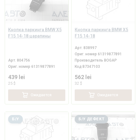
Кнопка паркинга BMW X5
Кнопка паркинга BMW X5
F15 14-18 царапины
F15 14-18
Арт.
838997
Ориг. номер
61319877891
Арт.
804756
Производитель
BOGAP
Ориг. номер
61319877891
Код
B7347103
439 lei
562 lei
25 $
32 $
Ожидается
Ожидается
Б/У
Б/У ДЕФЕКТ