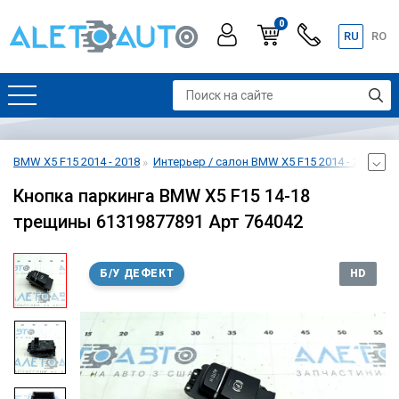
0
RU
RO
BMW X5 F15 2014 - 2018
Интерьер / салон BMW X5 F15 2014 - 2018
П
Кнопка паркинга BMW X5 F15 14-18
трещины 61319877891 Арт 764042
Б/У ДЕФЕКТ
HD