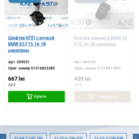
Шифтер КПП с ручкой
Кнопка паркинга BMW X5
BMW X5 F15 14-18
F15 14-18 царапины
царапины
Арт.
509531
Арт.
804756
Ориг. номер
61316832385
Ориг. номер
61319877891
667 lei
439 lei
38 $
25 $
Купить
Ожидается
51-64-7-245-786
31-35-6-796-302
51-35-7-258-308
63
‹
›