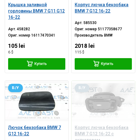
Крышка заливной
Корпус лючка бензобака
горловины BMW 7 G11 G12
BMW 7 G12 16-22
16-22
Арт.
585530
Арт.
458282
Ориг. номер
51177358677
Ориг. номер
16117470341
Производитель
BMW
105 lei
2018 lei
6 $
115 $
Купить
Купить
Б/У
Б/У
Лючок бензобака BMW 7
Корпус лючка бензобака
G12 16-22
BMW 7 G12 16-22 с
актуатором