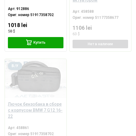
Арт.
912886
Арт.
458588
Ориг. номер
51917358702
Ориг. номер
51177358677
1018 lei
1106 lei
58 $
63 $
Купить
Нет
в наличии
Б/У
Лючок бензобака в сборе
с корпусом BMW 7 G12 16-
22
Арт.
458861
Ориг. номер
51917358702