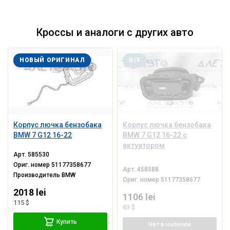
Кроссы и аналоги с других авто
НОВЫЙ ОРИГИНАЛ
Б/У
Корпус лючка бензобака
Корпус лючка бензобака
BMW 7 G12 16-22
BMW 7 G12 16-22 с
актуатором
Арт.
585530
Ориг. номер
51177358677
Арт.
458588
Производитель
BMW
Ориг. номер
51177358677
2018 lei
1106 lei
115 $
63 $
Купить
Нет
в наличии