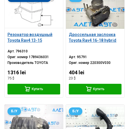
Резонатор воздушный
Дроссельная заслонка
Toyota Rav4 13-15
Toyota Rav4 16-18 hybrid
Арт.
796310
Ориг. номер
1789436031
Арт.
95791
Производитель
TOYOTA
Ориг. номер
220300V030
1316 lei
404 lei
75 $
23 $
Купить
Купить
Б/У
Б/У