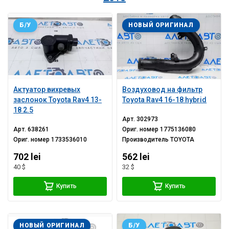
Б/У
НОВЫЙ ОРИГИНАЛ
Актуатор вихревых
Воздуховод на фильтр
заслонок Toyota Rav4 13-
Toyota Rav4 16-18 hybrid
18 2.5
Арт.
302973
Арт.
638261
Ориг. номер
1775136080
Ориг. номер
1733536010
Производитель
TOYOTA
702 lei
562 lei
40 $
32 $
Купить
Купить
НОВЫЙ ОРИГИНАЛ
Б/У