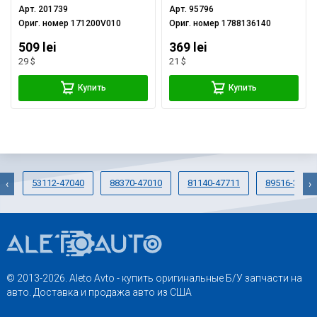
Арт.
201739
Арт.
95796
Ориг. номер
171200V010
Ориг. номер
1788136140
509 lei
369 lei
29 $
21 $
Купить
Купить
53112-47040
88370-47010
81140-47711
89516-3301
‹
›
© 2013-2026. Aleto Avto - купить оригинальные Б/У запчасти на
авто. Доставка и продажа авто из США