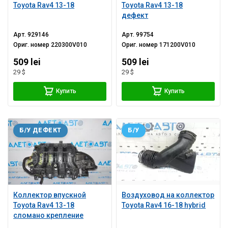
Toyota Rav4 13-18
Toyota Rav4 13-18
дефект
Арт.
929146
Арт.
99754
Ориг. номер
220300V010
Ориг. номер
171200V010
509 lei
509 lei
29 $
29 $
Купить
Купить
Б/У ДЕФЕКТ
Б/У
Коллектор впускной
Воздуховод на коллектор
Toyota Rav4 13-18
Toyota Rav4 16-18 hybrid
сломано крепление