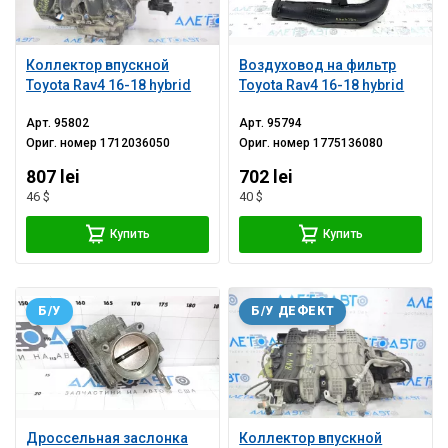
Коллектор впускной
Воздуховод на фильтр
Toyota Rav4 16-18 hybrid
Toyota Rav4 16-18 hybrid
Арт.
95802
Арт.
95794
Ориг. номер
1712036050
Ориг. номер
1775136080
807 lei
702 lei
46 $
40 $
Купить
Купить
Б/У
Б/У ДЕФЕКТ
Дроссельная заслонка
Коллектор впускной