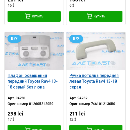
16 $
6 $
Купить
Купить
Б/У
Б/У
Плафон освещения
Ручка потолка передняя
передний Toyota Rav4 13-
левая Toyota Rav4 13-18
18 серый без люка
серая
Арт.
94281
Арт.
94282
Ориг. номер
8126052120B0
Ориг. номер
7461012130B0
298 lei
211 lei
17 $
12 $