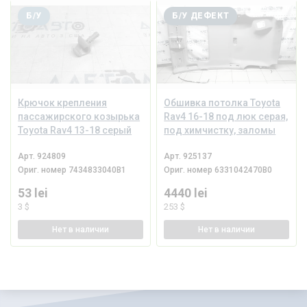
Б/У
Б/У ДЕФЕКТ
Крючок крепления
Обшивка потолка Toyota
пассажирского козырька
Rav4 16-18 под люк серая,
Toyota Rav4 13-18 серый
под химчистку, заломы
Арт.
924809
Арт.
925137
Ориг. номер
7434833040B1
Ориг. номер
6331042470B0
53 lei
4440 lei
3 $
253 $
Нет
в наличии
Нет
в наличии