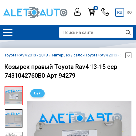
0
RU
RO
Toyota RAV4 2013 - 2018
Интерьер / салон Toyota RAV4 2013 - 2018
О
Козырек правый Toyota Rav4 13-15 сер
7431042760B0 Арт 94279
Б/У