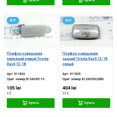
Купить
Купить
Б/У
Б/У
Плафон освещения
Плафон освещения
передний левый Toyota
задний Toyota Rav4 13-18
Rav4 13-18
серый
Арт.
911826
Арт.
911825
Ориг. номер
8134030110
Ориг. номер
8124035020B0
105 lei
404 lei
6 $
23 $
Купить
Купить