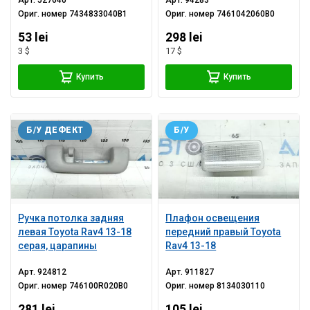
Арт.
527640
Арт.
94283
Ориг. номер
7434833040B1
Ориг. номер
7461042060B0
53 lei
298 lei
3 $
17 $
Купить
Купить
Б/У ДЕФЕКТ
Б/У
Ручка потолка задняя
Плафон освещения
левая Toyota Rav4 13-18
передний правый Toyota
серая, царапины
Rav4 13-18
Арт.
924812
Арт.
911827
Ориг. номер
746100R020B0
Ориг. номер
8134030110
281 lei
105 lei