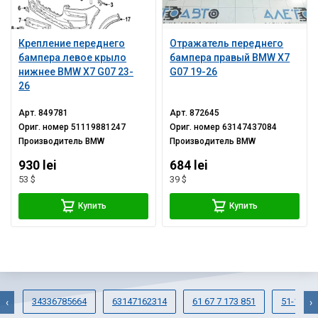
Крепление переднего
Отражатель переднего
бампера левое крыло
бампера правый BMW X7
нижнее BMW X7 G07 23-
G07 19-26
26
Арт.
849781
Арт.
872645
Ориг. номер
51119881247
Ориг. номер
63147437084
Производитель
BMW
Производитель
BMW
930 lei
684 lei
53 $
39 $
Купить
Купить
34336785664
63147162314
61 67 7 173 851
51-12-7-
‹
›