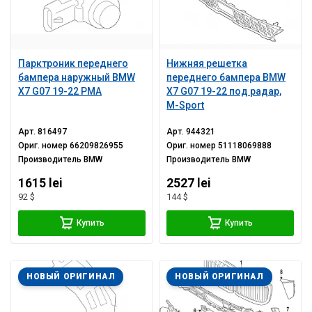
Парктроник переднего
Нижняя решетка
бампера наружный BMW
переднего бампера BMW
X7 G07 19-22 PMA
X7 G07 19-22 под радар,
M-Sport
Арт.
816497
Арт.
944321
Ориг. номер
66209826955
Ориг. номер
51118069888
Производитель
BMW
Производитель
BMW
1615 lei
2527 lei
92 $
144 $
Купить
Купить
НОВЫЙ ОРИГИНАЛ
НОВЫЙ ОРИГИНАЛ