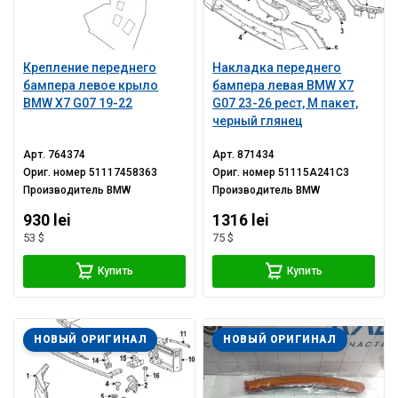
Крепление переднего
Накладка переднего
бампера левое крыло
бампера левая BMW X7
BMW X7 G07 19-22
G07 23-26 рест, M пакет,
черный глянец
Арт.
764374
Арт.
871434
Ориг. номер
51117458363
Ориг. номер
51115A241C3
Производитель
BMW
Производитель
BMW
930 lei
1316 lei
53 $
75 $
Купить
Купить
НОВЫЙ ОРИГИНАЛ
НОВЫЙ ОРИГИНАЛ