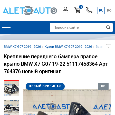
0
RU
RO
BMW X7 G07 2019 - 2026
Кузов BMW X7 G07 2019 - 2026
Бампер пере
Крепление переднего бампера правое
крыло BMW X7 G07 19-22 51117458364 Арт
764376 новый оригинал
НОВЫЙ ОРИГИНАЛ
HD