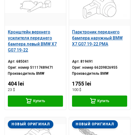
Кронштейн верхнего
Парктроник переднего
усилителя переднего
бампера наружный BMW
бампера левый BMW X7
X7 G07 19-22 PMA
G07 19-22
Арт.
685041
Арт.
819491
Ориг. номер
51117489471
Ориг. номер
66209826955
Производитель
BMW
Производитель
BMW
404 lei
1755 lei
23 $
100 $
Купить
Купить
НОВЫЙ ОРИГИНАЛ
НОВЫЙ ОРИГИНАЛ