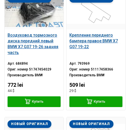
Воздуховод тормозного
Крепление переднего
диска передний левый
бампера правое BMW X7
BMW X7 G07 19-26 задняя
G07 19-22
часть
Арт.
684894
Арт.
793969
Ориг. номер
51747454029
Ориг. номер
51117458366
Производитель
BMW
Производитель
BMW
772 lei
509 lei
44 $
29 $
Купить
Купить
НОВЫЙ ОРИГИНАЛ
НОВЫЙ ОРИГИНАЛ