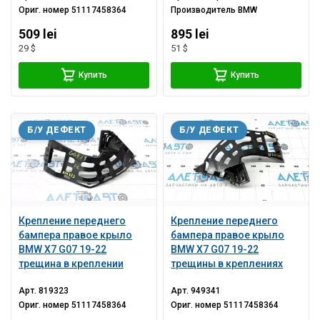
Ориг. номер
51117458364
Производитель
BMW
509 lei
895 lei
29 $
51 $
Купить
Купить
Б/У ДЕФЕКТ
Б/У ДЕФЕКТ
Крепление переднего
Крепление переднего
бампера правое крыло
бампера правое крыло
BMW X7 G07 19-22
BMW X7 G07 19-22
трещина в креплении
трещины в креплениях
Арт.
819323
Арт.
949341
Ориг. номер
51117458364
Ориг. номер
51117458364