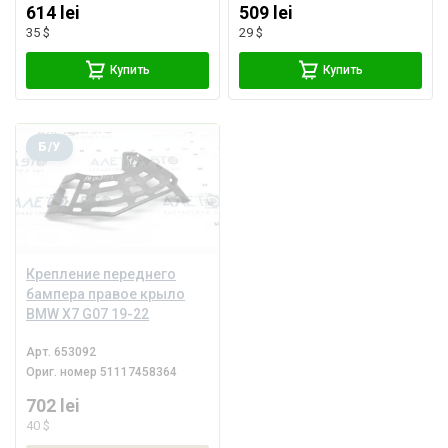
614 lei
509 lei
35 $
29 $
Купить
Купить
Б/У
Крепление переднего
бампера правое крыло
BMW X7 G07 19-22
Арт.
653092
Ориг. номер
51117458364
702 lei
40 $