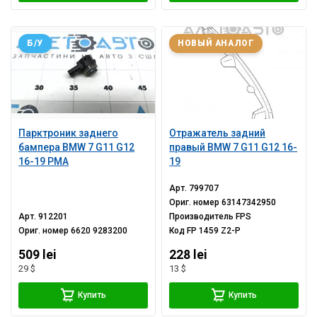
Б/У
НОВЫЙ АНАЛОГ
Парктроник заднего
Отражатель задний
бампера BMW 7 G11 G12
правый BMW 7 G11 G12 16-
16-19 PMA
19
Арт.
799707
Ориг. номер
63147342950
Арт.
912201
Производитель
FPS
Ориг. номер
6620 9283200
Код
FP 1459 Z2-P
509 lei
228 lei
29 $
13 $
Купить
Купить