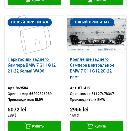
НОВЫЙ ОРИГИНАЛ
НОВЫЙ ОРИГИНАЛ
Парктроник заднего
Крепление заднего
бампера BMW 7 G11 G12
бампера центральное
21-22 белый WA96
BMW 7 G11 G12 20-22
рест
Арт.
869584
Арт.
871419
Ориг. номер
66209826989
Ориг. номер
51127478347
Производитель
BMW
Производитель
BMW
5072 lei
2966 lei
289 $
169 $
Купить
Купить