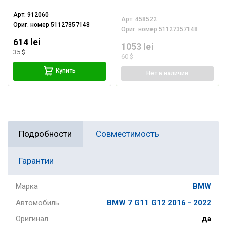
Арт.
912060
Арт.
458522
Ориг. номер
51127357148
Ориг. номер
51127357148
614 lei
1053 lei
35 $
60 $
Купить
Нет
в наличии
Подробности
Совместимость
Гарантии
Марка
BMW
Автомобиль
BMW 7 G11 G12 2016 - 2022
Оригинал
да