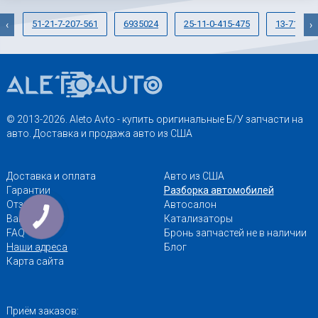
51-21-7-207-561
6935024
25-11-0-415-475
13-71-7-6
‹
›
© 2013-2026. Aleto Avto - купить оригинальные Б/У запчасти на
авто. Доставка и продажа авто из США
Доставка и оплата
Авто из США
Гарантии
Разборка автомобилей
Отзывы
Автосалон
Вакансии
Катализаторы
FAQ
Бронь запчастей не в наличии
Наши адреса
Блог
Карта сайта
Приём заказов: