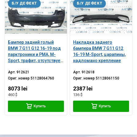
Б/У ДЕФЕКТ
Б/У ДЕФЕКТ
Бампер задний голый
Накладка заднего
BMW 7 G11 G12 16-19 под
бампера BMW 7 G11 G12
парктроники и PMA, M-
16-19 M-Sport, царапины,
Sport, трафит, отсутствует
надломано крепление
фрагмент, после ремонта,
Арт.
912621
Арт.
912618
царапины, прижат,
Ориг. номер
51128064760
Ориг. номер
51128061150
трещины, сломаны
крепления
8073 lei
2387 lei
460 $
136 $
Купить
Купить