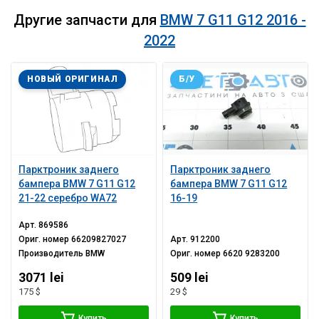
Другие запчасти для
BMW 7 G11 G12 2016 -
2022
НОВЫЙ ОРИГИНАЛ
Б/У
Парктроник заднего
Парктроник заднего
бампера BMW 7 G11 G12
бампера BMW 7 G11 G12
21-22 серебро WA72
16-19
Арт.
869586
Ориг. номер
66209827027
Арт.
912200
Производитель
BMW
Ориг. номер
6620 9283200
3071 lei
509 lei
175 $
29 $
Купить
Купить