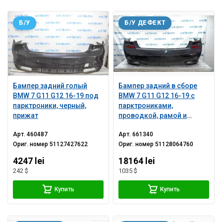
Б/У
Б/У ДЕФЕКТ
Бампер задний голый
Бампер задний в сборе
BMW 7 G11 G12 16-19 под
BMW 7 G11 G12 16-19 с
парктроники, черный,
парктрониками,
прижат
проводкой, рамой и
креплениями, с
Арт.
460487
Арт.
661340
насадками, под PMA, M-
Ориг. номер
51127427622
Ориг. номер
51128064760
Sport, черный, крашен,
потерть, трещины,
4247 lei
18164 lei
сломаны крепления
242 $
1035 $
Купить
Купить