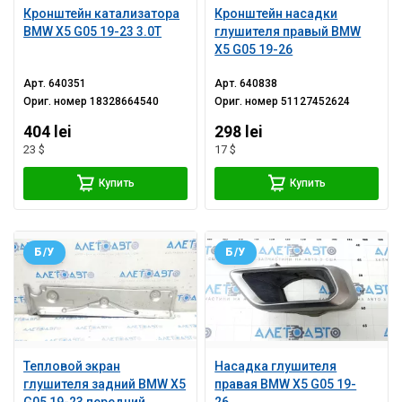
Кронштейн катализатора
Кронштейн насадки
BMW X5 G05 19-23 3.0T
глушителя правый BMW
X5 G05 19-26
Арт.
640351
Арт.
640838
Ориг. номер
18328664540
Ориг. номер
51127452624
404 lei
298 lei
23 $
17 $
Купить
Купить
Б/У
Б/У
Тепловой экран
Насадка глушителя
глушителя задний BMW X5
правая BMW X5 G05 19-