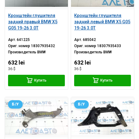
Кронштейн глушителя
Кронштейн глушителя
задний правый BMW X5
задний левый BMW X5 G05
G05 19-26 3.0T
19-26 3.0T
Арт.
641225
Арт.
685042
Ориг. номер
18307935432
Ориг. номер
18307935433
Производитель
BMW
Производитель
BMW
632 lei
632 lei
36 $
36 $
Купить
Купить
Б/У
Б/У