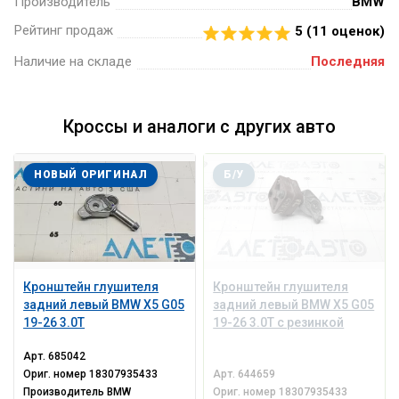
Производитель
BMW
Рейтинг продаж
5 (
11
оценок)
Наличие на складе
Последняя
Кроссы и аналоги с других авто
НОВЫЙ ОРИГИНАЛ
Б/У
Кронштейн глушителя
Кронштейн глушителя
задний левый BMW X5 G05
задний левый BMW X5 G05
19-26 3.0T
19-26 3.0T с резинкой
Арт.
685042
Ориг. номер
18307935433
Арт.
644659
Производитель
BMW
Ориг. номер
18307935433