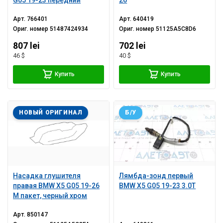
G05 19-23 передний
26
Арт.
766401
Арт.
640419
Ориг. номер
51487424934
Ориг. номер
51125A5C8D6
807 lei
702 lei
46 $
40 $
Купить
Купить
НОВЫЙ ОРИГИНАЛ
Б/У
Насадка глушителя
Лямбда-зонд первый
правая BMW X5 G05 19-26
BMW X5 G05 19-23 3.0T
M пакет, черный хром
Арт.
850147