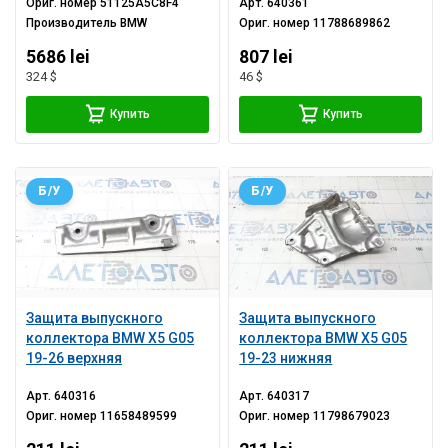
Ориг. номер
51125A5C8F4
Арт.
640361
Производитель
BMW
Ориг. номер
11788689862
5686 lei
807 lei
324 $
46 $
Купить
Купить
Б/У
Б/У
Защита выпускного
Защита выпускного
коллектора BMW X5 G05
коллектора BMW X5 G05
19-26 верхняя
19-23 нижняя
Арт.
640316
Арт.
640317
Ориг. номер
11658489599
Ориг. номер
11798679023