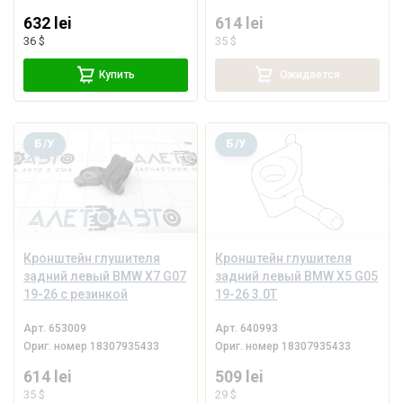
632 lei
614 lei
36 $
35 $
Купить
Ожидается
Б/У
Б/У
Кронштейн глушителя
Кронштейн глушителя
задний левый BMW X7 G07
задний левый BMW X5 G05
19-26 с резинкой
19-26 3.0T
Арт.
653009
Арт.
640993
Ориг. номер
18307935433
Ориг. номер
18307935433
614 lei
509 lei
35 $
29 $