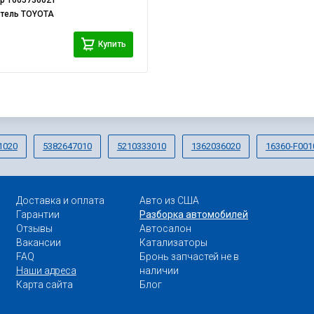
ер
1605736021
итель
TOYOTA
Купить
1020
5382647010
5210333010
1362036020
16360-F001
Доставка и оплата
Авто из США
Гарантии
Разборка автомобилей
Отзывы
Автосалон
Вакансии
Катализаторы
FAQ
Бронь запчастей не в
Наши адреса
наличии
Карта сайта
Блог