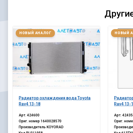
Другие
НОВЫЙ АНАЛОГ
НОВЫЙ 
Радиатор охлаждения вода Toyota
Радиатор
Rav4 13-18
Rav4 13-
Арт.
424600
Арт.
42435
Ориг. номер
1640028570
Ориг. ном
Производитель
KOYORAD
Производ