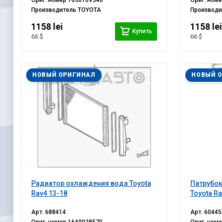
Ориг. номер
163610V340
Ориг. ном
Производитель
TOYOTA
Производ
1158 lei
1158 le
Купить
66 $
66 $
НОВЫЙ ОРИГИНАЛ
НОВЫЙ 
Радиатор охлаждения вода Toyota
Патрубок
Rav4 13-18
Toyota Ra
Арт.
688414
Арт.
60445