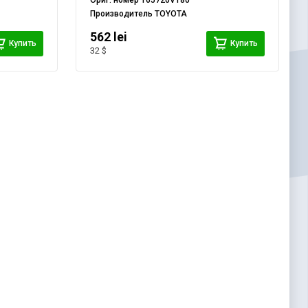
Ориг. номер
165720V180
Производитель
TOYOTA
562 lei
Купить
Купить
32 $