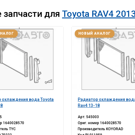
 запчасти для
Toyota RAV4 2013
АНАЛОГ
НОВЫЙ АНАЛОГ
 охлаждения вода Toyota
Радиатор охлаждения вода
18
Rav4 13-18
5
Арт.
545003
ер
1640028570
Ориг. номер
1640028570
итель
TYC
Производитель
KOYORAD