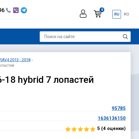
296
0
RU
RO
RAV4 2013 - 2018
опастей
18 hybrid 7 лопастей
95785
1636136150
5 (
4
оценки)