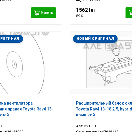
A70222
Код
PL011959
1562 lei
Купить
89 $
ОРИГИНАЛ
НОВЫЙ ОРИГИНАЛ
тка вентилятора
Расширительный бачок ох
ия правая Toyota Rav4 13-
Toyota Rav4 13-18 2.5, hybrid
астей
крышкой
3
Арт.
591301