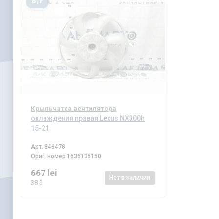
Б/У
Крыльчатка вентилятора
охлаждения правая Lexus NX300h
15-21
Арт.
846478
Ориг. номер
1636136150
667 lei
Нет
в наличии
38 $