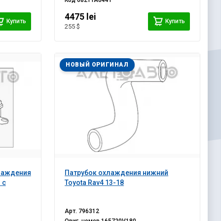
Код
682TYA044T
4475 lei
Купить
Купить
255 $
НОВЫЙ ОРИГИНАЛ
лаждения
Патрубок охлаждения нижний
 с
Toyota Rav4 13-18
Арт.
796312