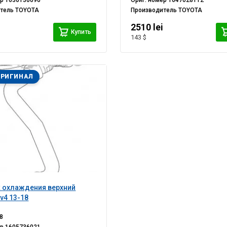
ер
1636136090
Ориг. номер
1647028112
итель
TOYOTA
Производитель
TOYOTA
i
2510 lei
Купить
143 $
ОРИГИНАЛ
 охлаждения верхний
v4 13-18
8