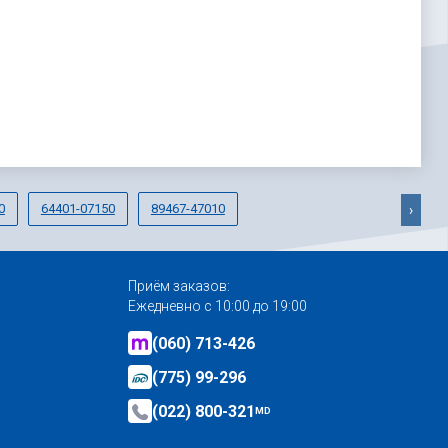
0
64401-07150
89467-47010
›
Приём заказов:
Ежедневно с 10:00 до 19:00
(060) 713-426
(775) 99-296
(022) 800-321
MD