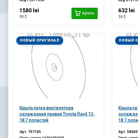
Код
PL011958
Код
613TY
1580 lei
632 lei
Купить
90 $
36 $
НОВЫЙ ОРИГИНАЛ
НОВЫЙ 
Крыльчатка вентилятора
Крыльча
охлаждения правая Toyota Rav4 13-
охлажден
18 7 лопастей
18 7 лоп
Арт.
797185
Арт.
58689