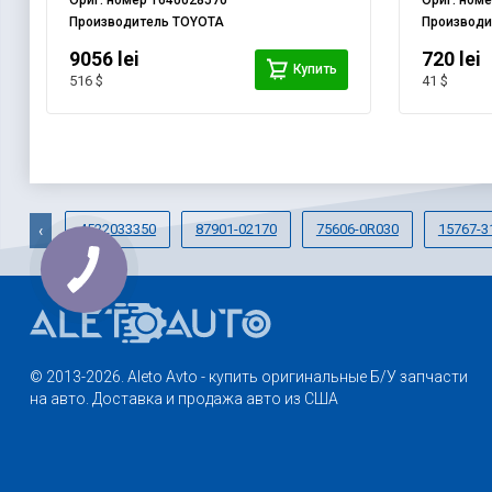
Ориг. номер
1640028570
Ориг. ном
Производитель
TOYOTA
Производ
9056 lei
720 lei
Купить
516 $
41 $
4522033350
87901-02170
75606-0R030
15767-3
‹
© 2013-2026. Aleto Avto - купить оригинальные Б/У запчасти
на авто. Доставка и продажа авто из США