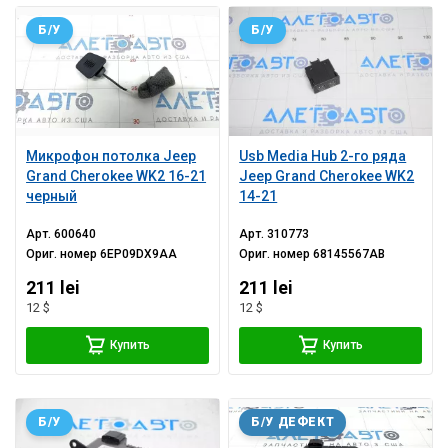
Б/У
Б/У
Микрофон потолка Jeep
Usb Media Hub 2-го ряда
Grand Cherokee WK2 16-21
Jeep Grand Cherokee WK2
черный
14-21
Арт.
600640
Арт.
310773
Ориг. номер
6EP09DX9AA
Ориг. номер
68145567AB
211 lei
211 lei
12 $
12 $
Купить
Купить
Б/У
Б/У ДЕФЕКТ