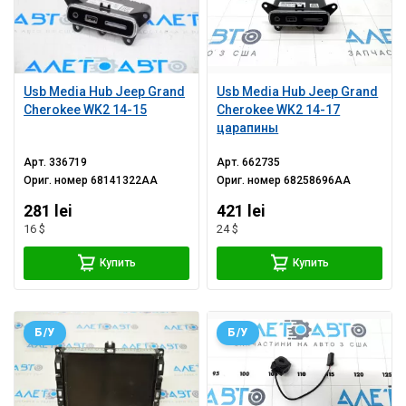
Usb Media Hub Jeep Grand
Usb Media Hub Jeep Grand
Cherokee WK2 14-15
Cherokee WK2 14-17
царапины
Арт.
336719
Арт.
662735
Ориг. номер
68141322AA
Ориг. номер
68258696AA
281 lei
421 lei
16 $
24 $
Купить
Купить
Б/У
Б/У