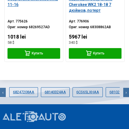
11-16
Cherokee WK2 18-18 7
дюймов, потерт
Арт.
775626
Арт.
776906
Ориг. номер
68269527AD
Ориг. номер
68308862AB
1018 lei
5967 lei
58 $
340 $
Купить
Купить
68247208AA
68140324AA
6CS65LXHAA
68102563A
‹
›