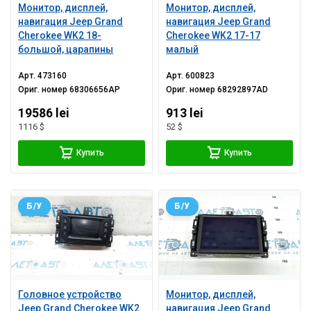
Монитор, дисплей,
Монитор, дисплей,
навигация Jeep Grand
навигация Jeep Grand
Cherokee WK2 18-
Cherokee WK2 17-17
большой, царапины
малый
Арт.
473160
Арт.
600823
Ориг. номер
68306656AP
Ориг. номер
68292897AD
19586 lei
913 lei
1116 $
52 $
Купить
Купить
Б/У
Б/У
Головное устройство
Монитор, дисплей,
Jeep Grand Cherokee WK2
навигация Jeep Grand