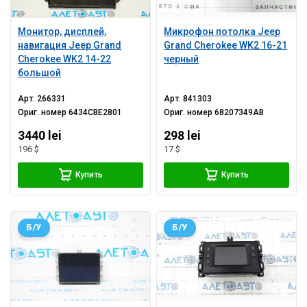
Монитор, дисплей,
Микрофон потолка Jeep
навигация Jeep Grand
Grand Cherokee WK2 16-21
Cherokee WK2 14-22
черный
большой
Арт.
266331
Арт.
841303
Ориг. номер
6434CBE2801
Ориг. номер
68207349AB
3440 lei
298 lei
196 $
17 $
Купить
Купить
Б/У
Б/У