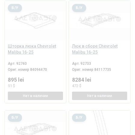
Б/У
Б/У
Шторка люка Chevrolet
Люк в сборе Chevrolet
Malibu 16-25
Malibu 16-25
Арт.
92740
Арт.
92733
Ориг. номер
84094470
Ориг. номер
84117735
895 lei
8284 lei
51 $
472 $
Нет
в наличии
Нет
в наличии
Б/У
Б/У