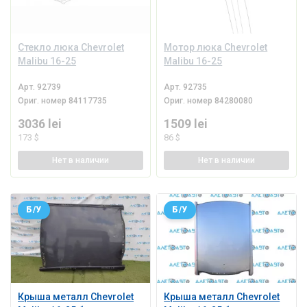
Стекло люка Chevrolet
Мотор люка Chevrolet
Malibu 16-25
Malibu 16-25
Арт.
92739
Арт.
92735
Ориг. номер
84117735
Ориг. номер
84280080
3036 lei
1509 lei
173 $
86 $
Нет
в наличии
Нет
в наличии
Б/У
Б/У
Крыша металл Chevrolet
Крыша металл Chevrolet