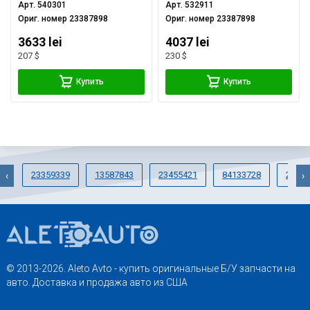
Арт.
540301
Арт.
532911
Ориг. номер
23387898
Ориг. номер
23387898
3633 lei
4037 lei
207 $
230 $
Купить
Купить
23359339
13587843
23455421
84133728
22788
‹
›
© 2013-2026. Aleto Avto - купить оригинальные Б/У запчасти на
авто. Доставка и продажа авто из США