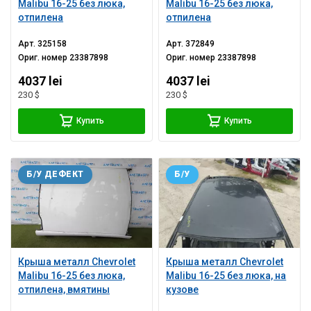
Malibu 16-25 без люка,
Malibu 16-25 без люка,
отпилена
отпилена
Арт.
325158
Арт.
372849
Ориг. номер
23387898
Ориг. номер
23387898
4037 lei
4037 lei
230 $
230 $
Купить
Купить
Б/У ДЕФЕКТ
Б/У
Крыша металл Chevrolet
Крыша металл Chevrolet
Malibu 16-25 без люка,
Malibu 16-25 без люка, на
отпилена, вмятины
кузове