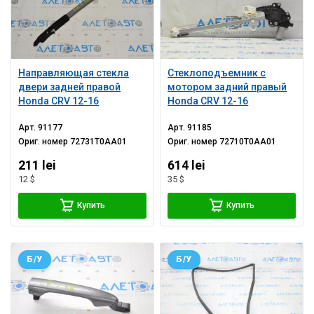
Направляющая стекла
Стеклоподъемник с
двери задней правой
мотором задний правый
Honda CRV 12-16
Honda CRV 12-16
Арт.
91177
Арт.
91185
Ориг. номер
72731T0AA01
Ориг. номер
72710T0AA01
211 lei
614 lei
12 $
35 $
Купить
Купить
Б/У
Б/У