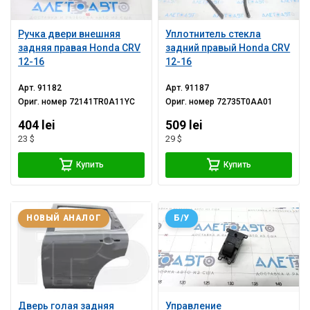
Ручка двери внешняя
Уплотнитель стекла
задняя правая Honda CRV
задний правый Honda CRV
12-16
12-16
Арт.
91182
Арт.
91187
Ориг. номер
72141TR0A11YC
Ориг. номер
72735T0AA01
404 lei
509 lei
23 $
29 $
Купить
Купить
НОВЫЙ АНАЛОГ
Б/У
Дверь голая задняя
Управление