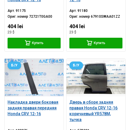
Арт.
91175
Арт.
91180
Ориг. номер
72721T0GA00
Ориг. номер
67910SWAA01ZZ
404 lei
404 lei
23 $
23 $
Купить
Купить
Б/У
Б/У
Накладка двери боковая
Дверь в сборе задняя
задняя правая передняя
правая Honda CRV 12-16
Honda CRV 12-16
коричневый YR578M,
тычка