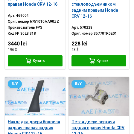
правая Honda CRV 12-16
стеклоподъемником
задним правым Honda
Арт.
469004
CRV 12-16
Ориг. номер
67510T0AA90ZZ
Производитель
FPS
Арт.
570228
Код
FP 3028 318
Ориг. номер
35770TR0E01
3440 lei
228 lei
196 $
13 $
Купить
Купить
Б/У
Б/У
Накладка двери боковая
Петля двери верхняя
задняя правая задняя
задняя правая Honda CRV
Honda CRV 12-16
12-16